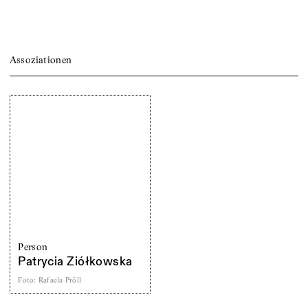
Assoziationen
Person
Patrycia Ziółkowska
Foto
:
Rafaela Pröll