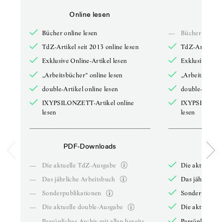
Online lesen
Onli
Bücher online lesen
—
Bücher online 
TdZ-Artikel seit 2013 online lesen
TdZ-Artikel se
Exklusive Online-Artikel lesen
Exklusive Onli
„Arbeitsbücher“ online lesen
„Arbeitsbücher
double-Artikel online lesen
double-Artikel
IXYPSILONZETT-Artikel online
IXYPSILONZET
lesen
lesen
PDF-Downloads
PDF-
—
Die aktuelle TdZ-Ausgabe
Die aktuelle 
—
Das jährliche Arbeitsbuch
Das jährliche 
—
Sonderpublikationen
Sonderpublika
—
Die aktuelle double-Ausgabe
Die aktuelle 
—
Persönliches Archiv mit allen bereits
Persönliches A