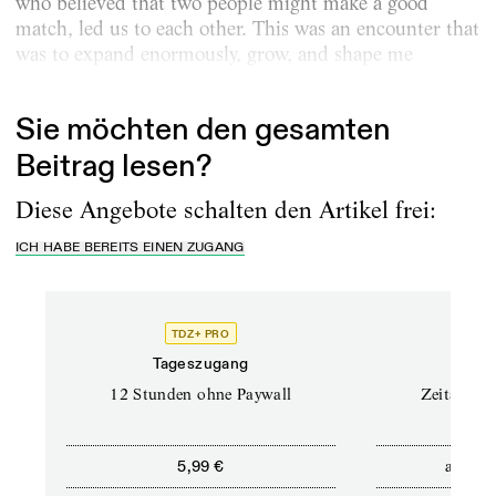
who believed that two people might make a good
match, led us to each other. This was an encounter that
was to expand enormously, grow, and shape me
artistically. But that evening...
Sie möchten den gesamten
Beitrag lesen?
Diese Angebote schalten den Artikel frei:
ICH HABE BEREITS EINEN ZUGANG
TDZ+ PRO
Tageszugang
Stand
12 Stunden ohne Paywall
Zeitschrif
ab
5,99 €
5,9