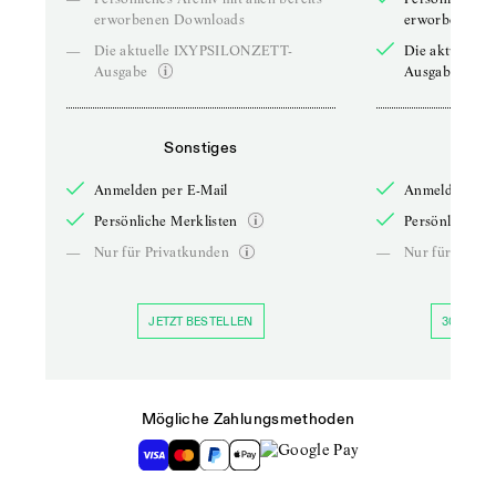
erworbenen Downloads
erworbenen D
—
Die aktuelle IXYPSILONZETT-
Die aktuelle
Ausgabe
Ausgabe
Sonstiges
So
Anmelden per E-Mail
Anmelden per 
Persönliche Merklisten
Persönliche Me
—
Nur für Privatkunden
—
Nur für Priva
JETZT BESTELLEN
30 TAGE 
Mögliche Zahlungsmethoden