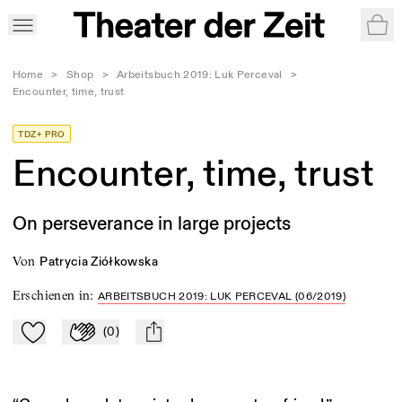
War
Home
>
Shop
>
Arbeitsbuch 2019: Luk Perceval
>
Encounter, time, trust
TDZ+ PRO
Encounter, time, trust
On perseverance in large projects
von
Patrycia Ziółkowska
Erschienen in
:
ARBEITSBUCH 2019: LUK PERCEVAL (06/2019)
(
0
)
Zu Mein-TdZ hinzufügen
Applaudieren
mail