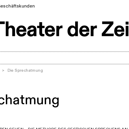
eschäftskunden
>
Die Sprechatmung
echatmung