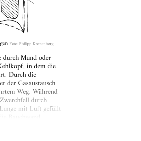
ngen
Foto
:
Philipp Kronenberg
ie durch Mund oder
ehlkopf, in dem die
rt. Durch die
der der Gasaustausch
kehrtem Weg. Während
 Zwerchfell durch
Lunge mit Luft gefüllt
 die Bauchwand
rweitert sich der