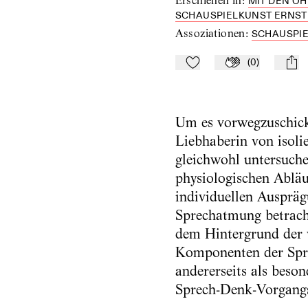
Erschienen in
:
MIT DEN O
SCHAUSPIELKUNST ERNST B
Assoziationen
:
SCHAUSPI
(
0
)
Zu Mein-TdZ hinzufügen
Applaudieren
mail
Um es vorwegzuschick
Liebhaberin von isol
gleichwohl untersuche
physiologischen Abläu
individuellen Auspräg
Sprechatmung betracht
dem Hintergrund der 
Komponenten der Spre
andererseits als beso
Sprech-Denk-Vorgang