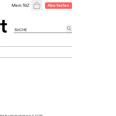
Warenkorb
Mein TdZ
Abo testen