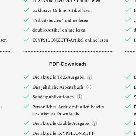
TdZ-Artikel seit 2013 online lesen
T
Exklusive Online-Artikel lesen
E
„Arbeitsbücher“ online lesen
„
double-Artikel online lesen
d
sen
IXYPSILONZETT-Artikel online lesen
PDF-Downloads
Die aktuelle TdZ-Ausgabe
Das jährliche Arbeitsbuch
D
Sonderpublikationen
ts
Persönliches Archiv mit allen bereits
P
erworbenen Downloads
Die aktuelle double-Ausgabe
D
Die aktuelle IXYPSILONZETT-