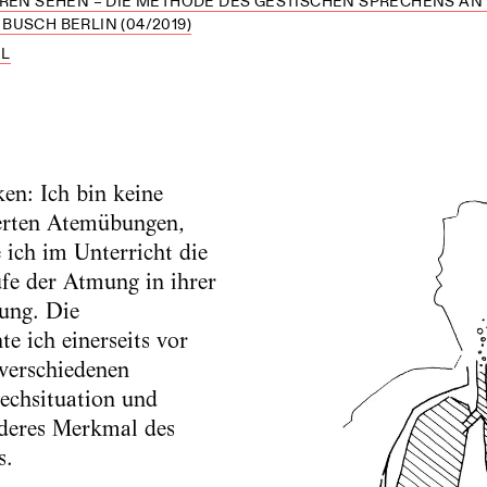
HREN SEHEN – DIE METHODE DES GESTISCHEN SPRECHENS AN
USCH BERLIN (04/2019)
EL
en: Ich bin keine
ierten Atemübungen,
 ich im Unterricht die
fe der Atmung in ihrer
ung. Die
e ich einerseits vor
verschiedenen
chsituation und
nderes Merkmal des
s.