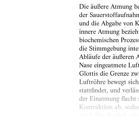
Die äußere Atmung be
der Sauerstoffaufna
und die Abgabe von K
innere Atmung bezieht
biochemischen Prozes
die Stimmgebung inter
Abläufe der äußeren 
Nase eingeatmete Luf
Glottis die Grenze z
Luftröhre bewegt sich
stattfindet, und ver
der Einatmung flacht 
Kontraktion ab, sodas
wird. Die flexibel g
bewegt, die sich vorn 
Brustraum durch das..