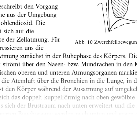
schreibt den Vorgang
hme aus der Umgebung
ohlendioxid. Die
 sich auf die
se der Zellatmung. Für
Abb. 10 Zwerchfellbewegu
essieren uns die
Atmung zunächst in der Ruhephase des Körpers. D
t strömt über den Nasen- bzw. Mundrachen in den K
wischen oberen und unteren Atmungsorganen markie
 die Atemluft über die Bronchien in die Lunge, in 
lässt den Körper während der Ausatmung auf umge
sich das doppelt kuppelförmig nach oben gewölbte
s sich der Brustraum nach unten erweitert und die 
elagerten Bauchorgane werden nach unten und gegen
und seitlich leicht nach außen wölbt. Gleichzeitig e
.