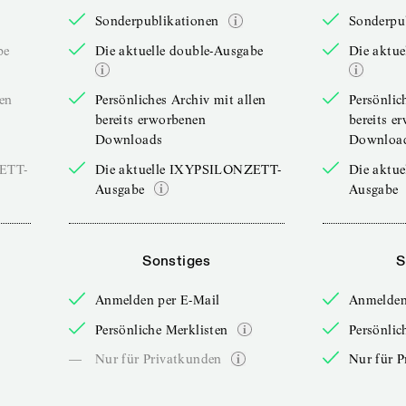
Sonderpublikationen
Sonderpu
be
Die aktuelle double-Ausgabe
Die aktue
len
Persönliches Archiv mit allen
Persönlic
bereits erworbenen
bereits e
Downloads
Downloa
ZETT-
Die aktuelle IXYPSILONZETT-
Die aktu
Ausgabe
Ausgabe
Sonstiges
S
Anmelden per E-Mail
Anmelden
Persönliche Merklisten
Persönlic
—
Nur für Privatkunden
Nur für P