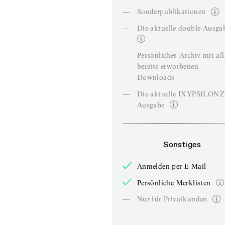
—
Sonderpublikationen
—
Die aktuelle double-Ausga
—
Persönliches Archiv mit al
bereits erworbenen
Downloads
—
Die aktuelle IXYPSILON
Ausgabe
Sonstiges
Anmelden per E-Mail
Persönliche Merklisten
—
Nur für Privatkunden