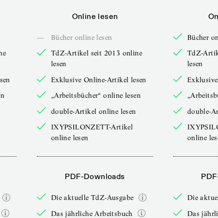
Online lesen
On
—
Bücher online lesen
Bücher on
ne
TdZ-Artikel seit 2013 online
TdZ-Artik
lesen
lesen
esen
Exklusive Online-Artikel lesen
Exklusive
en
„Arbeitsbücher“ online lesen
„Arbeitsb
double-Artikel online lesen
double-Ar
IXYPSILONZETT-Artikel
IXYPSIL
online lesen
online le
PDF-Downloads
PDF
Die aktuelle TdZ-Ausgabe
Die aktu
Das jährliche Arbeitsbuch
Das jährl