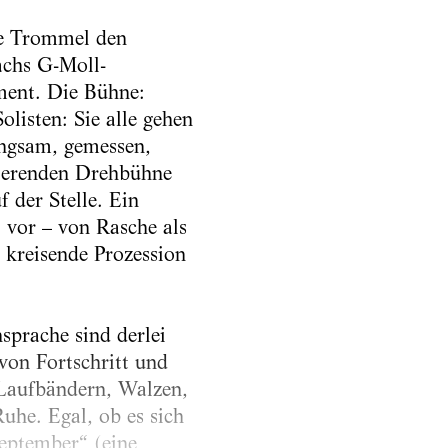
fe Trommel den
Bachs G-Moll-
ment. Die Bühne:
olisten: Sie alle gehen
angsam, gemessen,
tierenden Drehbühne
f der Stelle. Ein
 vor – von Rasche als
 kreisende Prozession
sprache sind derlei
 von Fortschritt und
t Laufbändern, Walzen,
he. Egal, ob es sich
eptember“ (eine