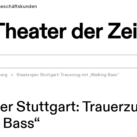
eschäftskunden
berg
>
Staatsoper Stuttgart: Trauerzug mit „Walking Bass“
er Stuttgart: Trauerz
 Bass“