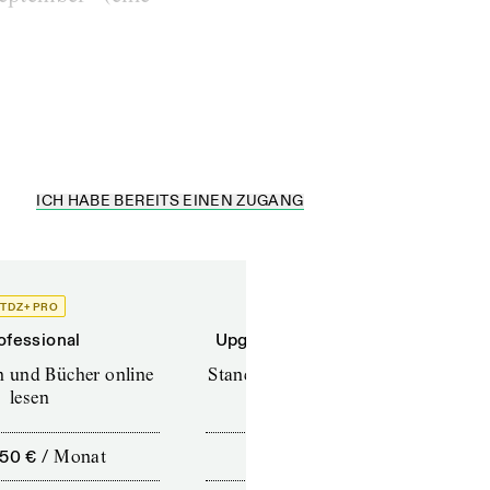
ICH HABE BEREITS EINEN ZUGANG
TDZ+ PRO
TDZ+
ofessional
Upgrade für Printabonnenten
en und Bücher online
Standard (TdZ+) – Zeitschriften
lesen
online lesen
,50 €
/
Monat
10,00 €
/
12 Monate