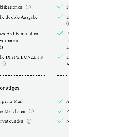
blikationen
Sonderpublikationen
lle double-Ausgabe
Die aktuelle double-Ausgabe
hes Archiv mit allen
Persönliches Archiv mit allen
rworbenen
bereits erworbenen
ds
Downloads
elle IXYPSILONZETT-
Die aktuelle IXYPSILONZETT-
Ausgabe
onstiges
Sonstiges
 per E-Mail
Anmelden per E-Mail
he Merklisten
Persönliche Merklisten
rivatkunden
Nur für Privatkunden