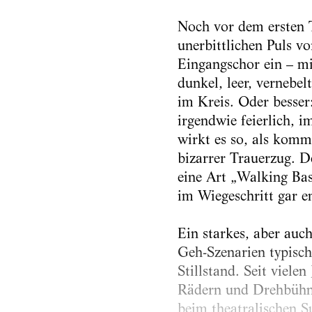
Noch vor dem ersten 
unerbittlichen Puls vo
Eingangschor ein – m
dunkel, leer, vernebel
im Kreis. Oder besser
irgendwie feierlich, 
wirkt es so, als komme
bizarrer Trauerzug. D
eine Art „Walking Bas
im Wiegeschritt gar e
Ein starkes, aber auc
Geh-Szenarien typisch 
Stillstand. Seit viel
Rädern und Drehbühne
beim theatralischen S