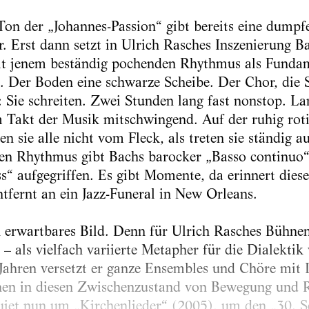
Ton der „Johannes-Passion“ gibt bereits eine dump
r. Erst dann setzt in Ulrich Rasches Inszenierung 
it jenem beständig pochenden Rhythmus als Funda
t. Der Boden eine schwarze Scheibe. Der Chor, die S
: Sie schreiten. Zwei Stunden lang fast nonstop. L
im Takt der Musik mitschwingend. Auf der ruhig ro
n sie alle nicht vom Fleck, als treten sie ständig au
en Rhythmus gibt Bachs barocker „Basso continuo“
s“ aufgegriffen. Es gibt Momente, da erinnert diese
ntfernt an ein Jazz-Funeral in New Orleans.
h erwartbares Bild. Denn für Ulrich Rasches Bühnen
– als vielfach variierte Metapher für die Dialektik
en Jahren versetzt er ganze Ensembles und Chöre mi
n in diesen Zwischenzustand von Bewegung und Ru
ujet nun um „Kirchenlieder“ (2005), um den „30. S