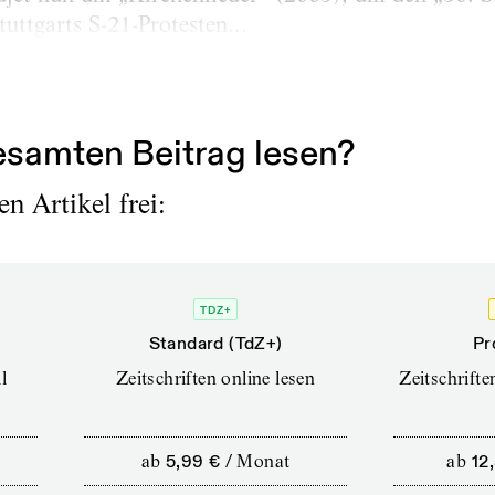
uttgarts S-21-Protesten...
samten Beitrag lesen?
n Artikel frei:
TDZ+
Standard (TdZ+)
Pr
l
Zeitschriften online lesen
Zeitschrift
ab
5,99 €
/
Monat
ab
12