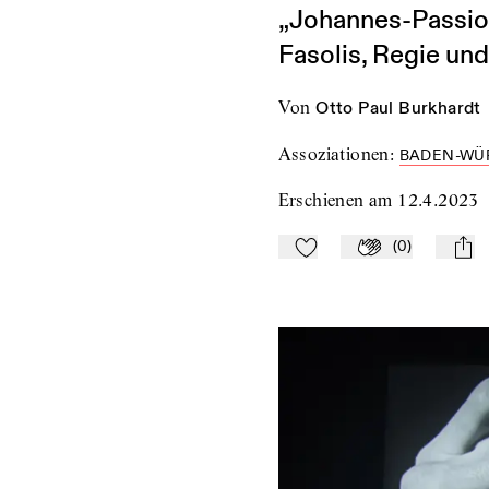
„Johannes-Passion
Fasolis, Regie un
von
Otto Paul Burkhardt
Assoziationen
:
BADEN-WÜ
Erschienen am
12.4.2023
(
0
)
Zu Mein-TdZ hinzufügen
Applaudieren
mail