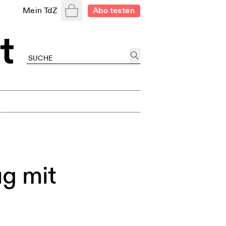
Warenkorb
Mein TdZ
Abo testen
ug mit