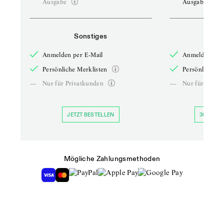
Ausgabe
Ausgabe
Sonstiges
So
Anmelden per E-Mail
Anmelden per 
Persönliche Merklisten
Persönliche Me
—
Nur für Privatkunden
—
Nur für Priva
JETZT BESTELLEN
30 TAGE 
Mögliche Zahlungsmethoden