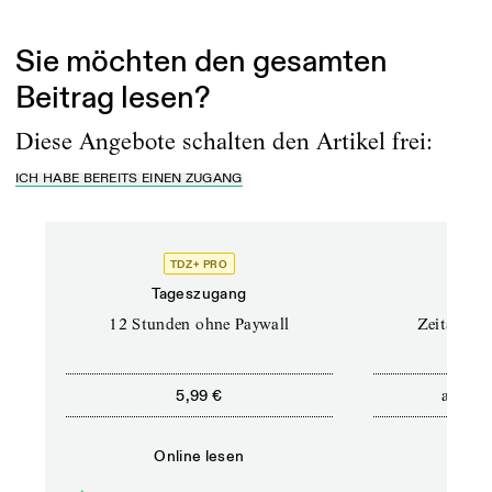
Implementierung und Anwendung von...
Sie möchten den gesamten
Beitrag lesen?
Diese Angebote schalten den Artikel frei:
ICH HABE BEREITS EINEN ZUGANG
TDZ+ PRO
Tageszugang
Stand
12 Stunden ohne Paywall
Zeitschrif
ab
5,99 €
5,9
Online lesen
Onli