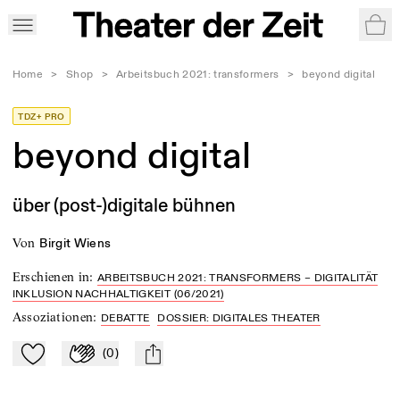
War
Home
>
Shop
>
Arbeitsbuch 2021: transformers
>
beyond digital
TDZ+ PRO
beyond digital
über (post-)digitale bühnen
von
Birgit Wiens
Erschienen in
:
ARBEITSBUCH 2021: TRANSFORMERS – DIGITALITÄT
INKLUSION NACHHALTIGKEIT (06/2021)
Assoziationen
:
DEBATTE
DOSSIER: DIGITALES THEATER
(
0
)
Zu Mein-TdZ hinzufügen
Applaudieren
mail