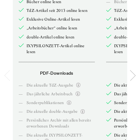
Bücher online lesen
—
Bücher online 
TdZ-Artikel seit 2013 online lesen
TdZ-Artikel se
Exklusive Online-Artikel lesen
Exklusive Onli
„Arbeitsbücher“ online lesen
„Arbeitsbücher
double-Artikel online lesen
double-Artikel
IXYPSILONZETT-Artikel online
IXYPSILONZET
lesen
lesen
PDF-Downloads
PDF-
—
Die aktuelle TdZ-Ausgabe
Die aktuelle 
—
Das jährliche Arbeitsbuch
Das jährliche 
—
Sonderpublikationen
Sonderpublika
—
Die aktuelle double-Ausgabe
Die aktuelle 
—
Persönliches Archiv mit allen bereits
Persönliches A
erworbenen Downloads
erworbenen D
—
Die aktuelle IXYPSILONZETT-
Die aktuelle