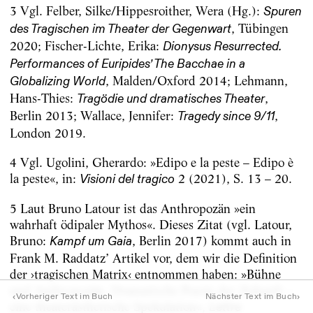
3 Vgl. Felber, Silke/Hippesroither, Wera (Hg.):
Spuren
, Tübingen
des Tragischen im Theater der Gegenwart
2020; Fischer-Lichte, Erika:
Dionysus Resurrected.
Performances of Euripides’ The Bacchae in a
, Malden/Oxford 2014; Lehmann,
Globalizing World
Hans-Thies:
,
Tragödie und dramatisches Theater
Berlin 2013; Wallace, Jennifer:
,
Tragedy since 9/11
London 2019.
4 Vgl. Ugolini, Gherardo: »Edipo e la peste – Edipo è
la peste«, in:
2 (2021), S. 13 – 20.
Visioni del tragico
5 Laut Bruno Latour ist das Anthropozän »ein
wahrhaft ödipaler Mythos«. Dieses Zitat (vgl. Latour,
Bruno:
, Berlin 2017) kommt auch in
Kampf um Gaia
Frank M. Raddatz’ Artikel vor, dem wir die Definition
der ›tragischen Matrix‹ entnommen haben: »Bühne
und Anthropozän. Dramatische Poesie der Zukunft –
‹
›
Vorheriger Text im Buch
Nächster Text im Buch
eine theaterästhetische Spekulation«,
Lettre