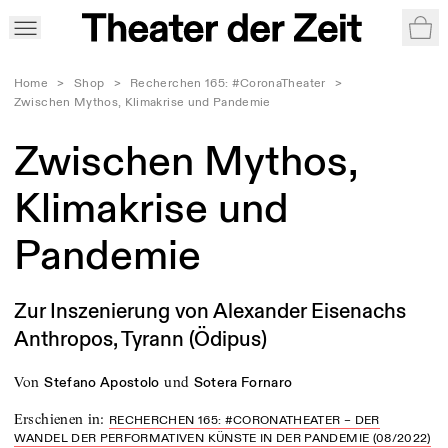
War
Home
>
Shop
>
Recherchen 165: #CoronaTheater
>
Zwischen Mythos, Klimakrise und Pandemie
Zwischen Mythos,
Klimakrise und
Pandemie
Zur Inszenierung von Alexander Eisenachs
Anthropos, Tyrann (Ödipus)
von
und
Stefano Apostolo
Sotera Fornaro
Erschienen in
:
RECHERCHEN 165: #CORONATHEATER – DER
WANDEL DER PERFORMATIVEN KÜNSTE IN DER PANDEMIE (08/2022)