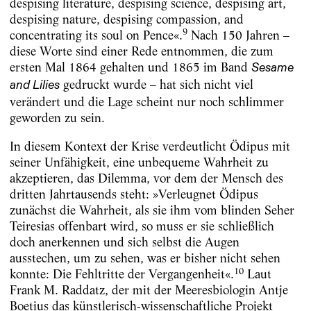
despising literature, despising science, despising art,
despising nature, despising compassion, and
9
concentrating its soul on Pence«.
Nach 150 Jahren –
diese Worte sind einer Rede entnommen, die zum
ersten Mal 1864 gehalten und 1865 im Band
Sesame
gedruckt wurde – hat sich nicht viel
and Lilies
verändert und die Lage scheint nur noch schlimmer
geworden zu sein.
In diesem Kontext der Krise verdeutlicht Ödipus mit
seiner Unfähigkeit, eine unbequeme Wahrheit zu
akzeptieren, das Dilemma, vor dem der Mensch des
dritten Jahrtausends steht: »Verleugnet Ödipus
zunächst die Wahrheit, als sie ihm vom blinden Seher
Teiresias offenbart wird, so muss er sie schließlich
doch anerkennen und sich selbst die Augen
ausstechen, um zu sehen, was er bisher nicht sehen
10
konnte: Die Fehltritte der Vergangenheit«.
Laut
Frank M. Raddatz, der mit der Meeresbiologin Antje
Boetius das künstlerisch-wissenschaftliche Projekt