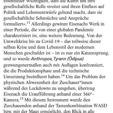
essentieller Wichtigkeit, dass die Kunst um ihre
gesellschaftliche Rolle streitet und ihren Einfluss auf
Politik und Lebensentwürfe geltend macht, dass sie
gesellschaftliche Sehnsüchte und Ansprüche
13
formuliert«.
Allerdings gewinnt Eisenachs Werk in
einer Periode, die von einer globalen Pandemie
charakterisiert ist, eine weitere Bedeutung. Von der
Umweltkrise bis zu Covid-19 – das teilweise dieser
selben Krise und dem Lebensstil des modernen
Menschen geschuldet ist – ist es nur ein Katzensprung,
und so wurde
Anthropos, Tyrann (Ödipus)
gezwungenermaßen auch mit Auflagen konfrontiert,
die die Produktionsphase und die technische
14
Umsetzung beeinflusst haben.
Um das Problem der
physischen Abwesenheit der Zuschauer*innen
während des Lockdowns zu umgehen, übertrug
Eisenach die Uraufführung anhand einer 360°-
15
Kamera.
Mit diesem Instrument wurde den
Zuschauenden anhand der Tastenkombination WASD
bzw. mit der Maus ermöglicht, den Blick in alle