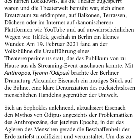
des harten Lockdowns, als die Theater zugesperrt
waren und die Theaterwelt bemüht war, sich einen
Ersatzraum zu erkämpfen, auf Balkonen, Terrassen,
Dächern oder im Internet auf ›kanonischeren‹
Plattformen wie YouTube und auf unwahrscheinlichen
Wegen wie TikTok, geschah in Berlin ein kleines
Wunder. Am 19. Februar 2021 fand an der
Volksbühne die Uraufführung eines
Theaterexperiments statt, das das Publikum von zu
Hause aus als Streaming-Event anschauen konnte. Mit
brachte der Berliner
Anthropos, Tyrann (Ödipus)
Dramaturg Alexander Eisenach ein mutiges Stück auf
die Bühne, eine klare Denunziation des rücksichtslosen
menschlichen Handelns gegenüber der Umwelt.
Sich an Sophokles anlehnend, aktualisiert Eisenach
den Mythos von Ödipus angesichts der Problematiken
des Anthropozäns, der jetzigen Epoche, in der das
Agieren des Menschen gerade die Beschaffenheit der
Erde zutiefst modifiziert und verunstaltet. Um das zu