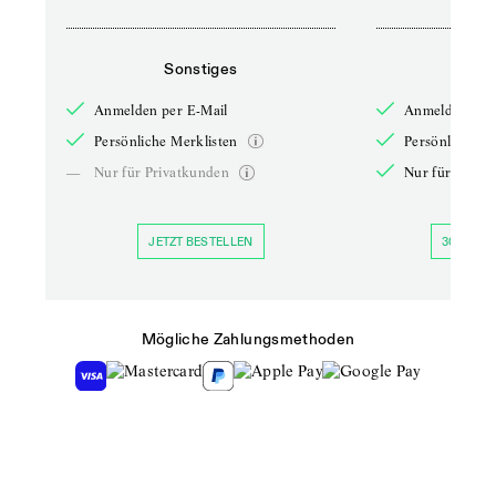
Sonstiges
So
Anmelden per E-Mail
Anmelden per 
Persönliche Merklisten
Persönliche Me
—
Nur für Privatkunden
Nur für Priva
JETZT BESTELLEN
30 TAGE 
Mögliche Zahlungsmethoden