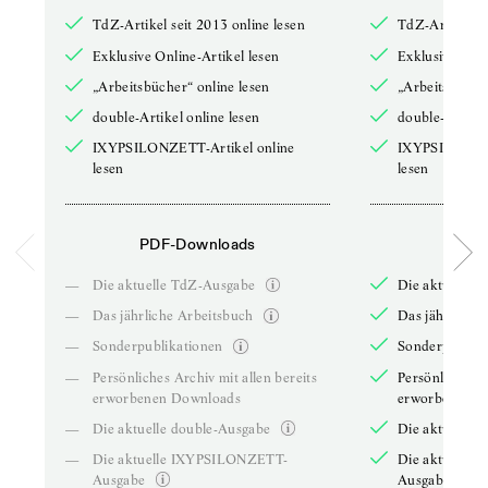
TdZ-Artikel seit 2013 online lesen
TdZ-Artikel se
Exklusive Online-Artikel lesen
Exklusive Onli
„Arbeitsbücher“ online lesen
„Arbeitsbücher
double-Artikel online lesen
double-Artikel
IXYPSILONZETT-Artikel online
IXYPSILONZET
lesen
lesen
PDF-Downloads
PDF-
—
Die aktuelle TdZ-Ausgabe
Die aktuelle 
—
Das jährliche Arbeitsbuch
Das jährliche 
—
Sonderpublikationen
Sonderpublika
—
Persönliches Archiv mit allen bereits
Persönliches A
erworbenen Downloads
erworbenen D
—
Die aktuelle double-Ausgabe
Die aktuelle 
—
Die aktuelle IXYPSILONZETT-
Die aktuelle
Ausgabe
Ausgabe