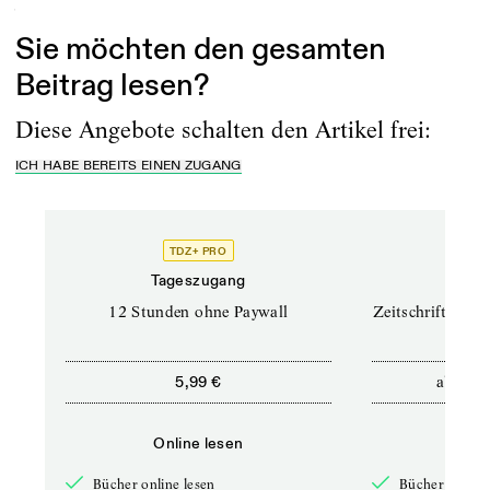
Sie möchten den gesamten
Beitrag lesen?
Diese Angebote schalten den Artikel frei:
ICH HABE BEREITS EINEN ZUGANG
TDZ+ PRO
TD
Tageszugang
Prof
12 Stunden ohne Paywall
Zeitschriften un
ab
5,99 €
12,5
Online lesen
Onli
Bücher online lesen
Bücher online 