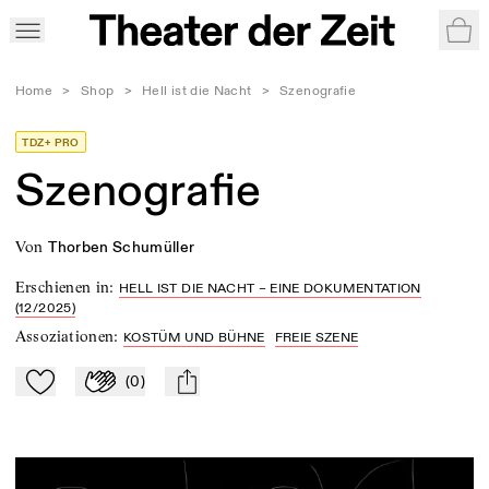
War
Home
>
Shop
>
Hell ist die Nacht
>
Szenografie
TDZ+ PRO
Szenografie
von
Thorben Schumüller
Erschienen in
:
HELL IST DIE NACHT – EINE DOKUMENTATION
(12/2025)
Assoziationen
:
KOSTÜM UND BÜHNE
FREIE SZENE
(
0
)
Zu Mein-TdZ hinzufügen
Applaudieren
mail