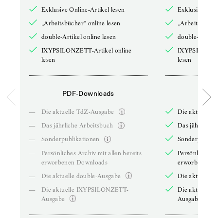
Exklusive Online-Artikel lesen
Exklusive Onli
„Arbeitsbücher“ online lesen
„Arbeitsbücher
double-Artikel online lesen
double-Artikel
IXYPSILONZETT-Artikel online
IXYPSILONZET
lesen
lesen
PDF-Downloads
PDF-
—
Die aktuelle TdZ-Ausgabe
Die aktuelle 
—
Das jährliche Arbeitsbuch
Das jährliche 
—
Sonderpublikationen
Sonderpublika
—
Persönliches Archiv mit allen bereits
Persönliches A
erworbenen Downloads
erworbenen D
—
Die aktuelle double-Ausgabe
Die aktuelle 
—
Die aktuelle IXYPSILONZETT-
Die aktuelle
Ausgabe
Ausgabe