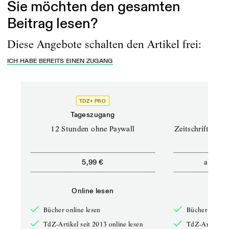
Sie möchten den gesamten
Beitrag lesen?
Diese Angebote schalten den Artikel frei:
ICH HABE BEREITS EINEN ZUGANG
TDZ+ PRO
TD
Tageszugang
Prof
12 Stunden ohne Paywall
Zeitschriften un
ab
5,99 €
12,5
Online lesen
Onli
Bücher online lesen
Bücher online 
TdZ-Artikel seit 2013 online lesen
TdZ-Artikel se