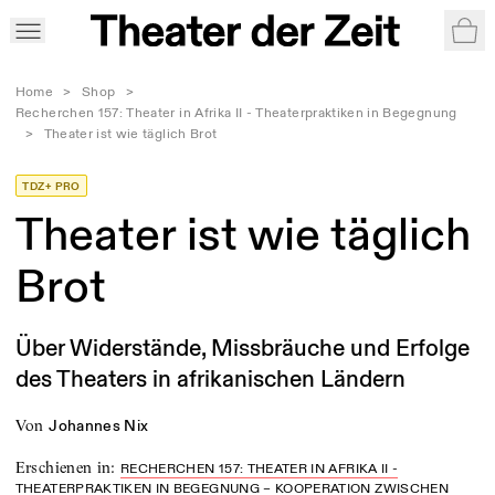
War
Home
>
Shop
>
Recherchen 157: Theater in Afrika II - Theaterpraktiken in Begegnung
>
Theater ist wie täglich Brot
TDZ+ PRO
Theater ist wie täglich
Brot
Über Widerstände, Missbräuche und Erfolge
des Theaters in afrikanischen Ländern
von
Johannes Nix
Erschienen in
:
RECHERCHEN 157: THEATER IN AFRIKA II -
THEATERPRAKTIKEN IN BEGEGNUNG – KOOPERATION ZWISCHEN