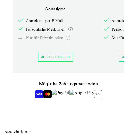
Sonstiges
So
Anmelden per E-Mail
Anmelden per 
Persönliche Merklisten
Persönliche Me
—
Nur für Privatkunden
Nur für Priva
JETZT BESTELLEN
30 TAGE 
Mögliche Zahlungsmethoden
Assoziationen