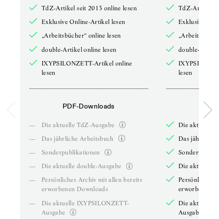
TdZ-Artikel seit 2013 online lesen
TdZ-Artikel se
Exklusive Online-Artikel lesen
Exklusive Onli
„Arbeitsbücher“ online lesen
„Arbeitsbücher
double-Artikel online lesen
double-Artikel
IXYPSILONZETT-Artikel online
IXYPSILONZET
lesen
lesen
PDF-Downloads
PDF-
—
Die aktuelle TdZ-Ausgabe
Die aktuelle 
—
Das jährliche Arbeitsbuch
Das jährliche 
—
Sonderpublikationen
Sonderpublika
—
Die aktuelle double-Ausgabe
Die aktuelle 
—
Persönliches Archiv mit allen bereits
Persönliches A
erworbenen Downloads
erworbenen D
—
Die aktuelle IXYPSILONZETT-
Die aktuelle
Ausgabe
Ausgabe