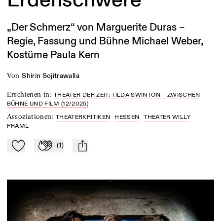
„Der Schmerz“ von Marguerite Duras –
Regie, Fassung und Bühne Michael Weber,
Kostüme Paula Kern
von
Shirin Sojitrawalla
Erschienen in
:
THEATER DER ZEIT: TILDA SWINTON – ZWISCHEN
BÜHNE UND FILM (12/2025)
Assoziationen
:
THEATERKRITIKEN
HESSEN
THEATER WILLY
PRAML
(
1
)
Zu Mein-TdZ hinzufügen
Applaudieren
mail