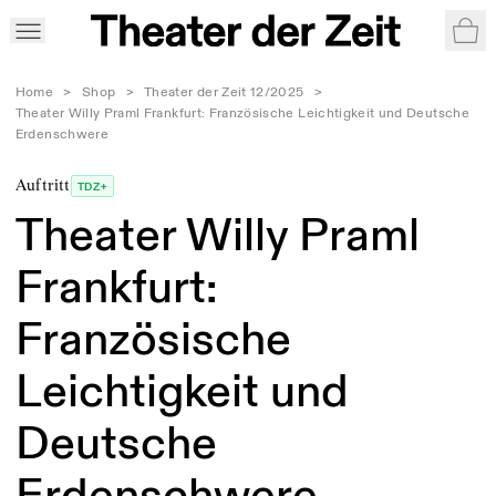
War
Home
>
Shop
>
Theater der Zeit 12/2025
>
Theater Willy Praml Frankfurt: Französische Leichtigkeit und Deutsche
Erdenschwere
Auftritt
TDZ+
Theater Willy Praml
Frankfurt:
Französische
Leichtigkeit und
Deutsche
Erdenschwere