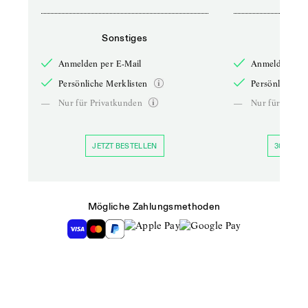
Sonstiges
So
Anmelden per E-Mail
Anmelden per 
Persönliche Merklisten
Persönliche Me
—
Nur für Privatkunden
—
Nur für Priva
JETZT BESTELLEN
30 TAGE 
Mögliche Zahlungsmethoden