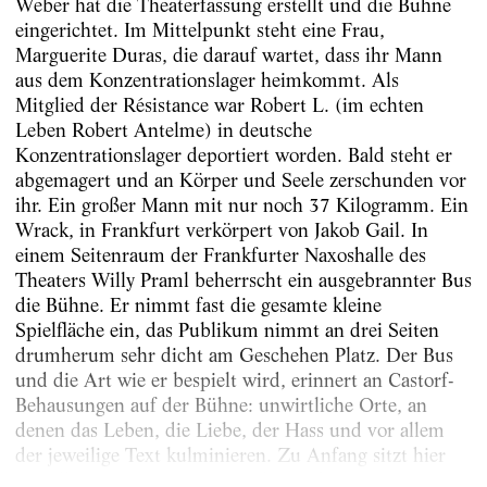
Weber hat die Theaterfassung erstellt und die Bühne
eingerichtet. Im Mittelpunkt steht eine Frau,
Marguerite Duras, die darauf wartet, dass ihr Mann
aus dem Konzentrationslager heimkommt. Als
Mitglied der Résistance war Robert L. (im echten
Leben Robert Antelme) in deutsche
Konzentrationslager deportiert worden. Bald steht er
abgemagert und an Körper und Seele zerschunden vor
ihr. Ein großer Mann mit nur noch 37 Kilogramm. Ein
Wrack, in Frankfurt verkörpert von Jakob Gail. In
einem Seitenraum der Frankfurter Naxoshalle des
Theaters Willy Praml beherrscht ein ausgebrannter Bus
die Bühne. Er nimmt fast die gesamte kleine
Spielfläche ein, das Publikum nimmt an drei Seiten
drumherum sehr dicht am Geschehen Platz. Der Bus
und die Art wie er bespielt wird, erinnert an Castorf-
Behausungen auf der Bühne: unwirtliche Orte, an
denen das Leben, die Liebe, der Hass und vor allem
der jeweilige Text kulminieren. Zu Anfang sitzt hier
im selben Moment nervös und stoisch...