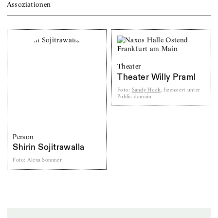
Assoziationen
Theater
Theater Willy Praml
Foto
:
Sandy Hook
, lizensiert unter
Public domain
Person
Shirin Sojitrawalla
Foto
:
Alexa Sommer