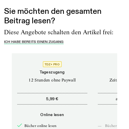
Sie möchten den gesamten
Beitrag lesen?
Diese Angebote schalten den Artikel frei:
ICH HABE BEREITS EINEN ZUGANG
TDZ+ PRO
Tageszugang
Stand
12 Stunden ohne Paywall
Zeitschrif
ab
5,99 €
5,9
Online lesen
Onli
Bücher online lesen
—
Bücher online 