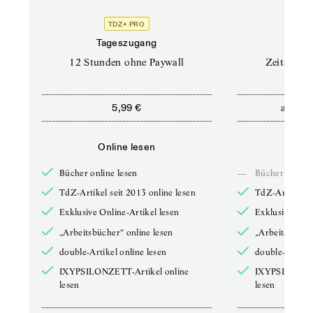
TDZ+ PRO
Tageszugang
Stand
12 Stunden ohne Paywall
Zeitschrif
ab
5,99 €
5,9
Online lesen
Onli
Bücher online lesen
—
Bücher online 
TdZ-Artikel seit 2013 online lesen
TdZ-Artikel se
Exklusive Online-Artikel lesen
Exklusive Onli
„Arbeitsbücher“ online lesen
„Arbeitsbücher
double-Artikel online lesen
double-Artikel
IXYPSILONZETT-Artikel online
IXYPSILONZET
lesen
lesen