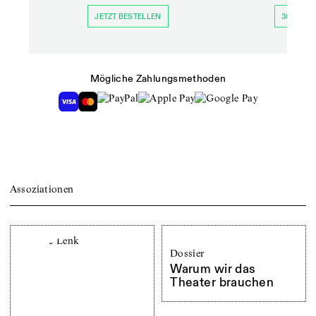
JETZT BESTELLEN
30 TAGE 
Mögliche Zahlungsmethoden
Assoziationen
Dossier
Warum wir das
Theater brauchen