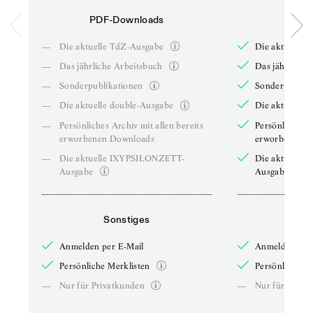
PDF-Downloads
PDF-
—
Die aktuelle TdZ-Ausgabe
Die aktuelle 
—
Das jährliche Arbeitsbuch
Das jährliche 
—
Sonderpublikationen
Sonderpublika
—
Die aktuelle double-Ausgabe
Die aktuelle 
—
Persönliches Archiv mit allen bereits
Persönliches A
erworbenen Downloads
erworbenen D
—
Die aktuelle IXYPSILONZETT-
Die aktuelle
Ausgabe
Ausgabe
Sonstiges
So
Anmelden per E-Mail
Anmelden per 
Persönliche Merklisten
Persönliche Me
—
Nur für Privatkunden
—
Nur für Priva