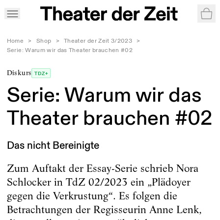
War
Home
>
Shop
>
Theater der Zeit 3/2023
>
Serie: Warum wir das Theater brauchen #02
Diskurs
TDZ+
Serie: Warum wir das
Theater brauchen #02
Das nicht Bereinigte
Zum Auftakt der Essay-Serie schrieb Nora
Schlocker in TdZ 02/2023 ein „Plädoyer
gegen die Verkrustung“. Es folgen die
Betrachtungen der Regisseurin Anne Lenk,