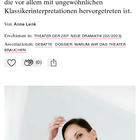
die vor allem mit ungewöhnlichen
Klassikerinterpretationen hervorgetreten ist.
von
Anne Lenk
Erschienen in
:
THEATER DER ZEIT: NEUE DRAMATIK (02/2023)
Assoziationen
:
DEBATTE
DOSSIER: WARUM WIR DAS THEATER
BRAUCHEN
(
0
)
Zu Mein-TdZ hinzufügen
Applaudieren
mail