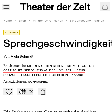
War
Home
>
Shop
>
Mit den Ohren sehen
>
Sprechgeschwindigkeit
TDZ+ PRO
Sprechgeschwindigkei
von
Viola Schmidt
Erschienen in
:
MIT DEN OHREN SEHEN – DIE METHODE DES
GESTISCHEN SPRECHENS AN DER HOCHSCHULE FÜR
SCHAUSPIELKUNST ERNST BUSCH BERLIN (04/2019)
Assoziationen
:
SCHAUSPIEL
(
0
)
Zu Mein-TdZ hinzufügen
Applaudieren
mail