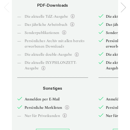
PDF-Downloads
PDF-
—
Die aktuelle TdZ-Ausgabe
Die aktuelle 
—
Das jährliche Arbeitsbuch
Das jährliche 
—
Sonderpublikationen
Sonderpublika
—
Persönliches Archiv mit allen bereits
Persönliches A
erworbenen Downloads
erworbenen D
—
Die aktuelle double-Ausgabe
Die aktuelle 
—
Die aktuelle IXYPSILONZETT-
Die aktuelle
Ausgabe
Ausgabe
Sonstiges
So
Anmelden per E-Mail
Anmelden per 
Persönliche Merklisten
Persönliche Me
—
Nur für Privatkunden
Nur für Priva