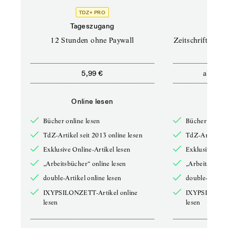
TDZ+ PRO
TD
Tageszugang
Prof
12 Stunden ohne Paywall
Zeitschriften un
ab
5,99 €
12,5
Online lesen
Onli
Bücher online lesen
Bücher online 
TdZ-Artikel seit 2013 online lesen
TdZ-Artikel se
Exklusive Online-Artikel lesen
Exklusive Onli
„Arbeitsbücher“ online lesen
„Arbeitsbücher
double-Artikel online lesen
double-Artikel
IXYPSILONZETT-Artikel online
IXYPSILONZET
lesen
lesen