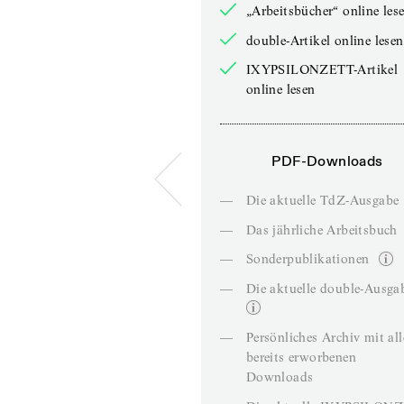
„Arbeitsbücher“ online les
double-Artikel online lesen
IXYPSILONZETT-Artikel
online lesen
PDF-Downloads
—
Die aktuelle TdZ-Ausgabe
—
Das jährliche Arbeitsbuch
—
Sonderpublikationen
—
Die aktuelle double-Ausga
—
Persönliches Archiv mit al
bereits erworbenen
Downloads