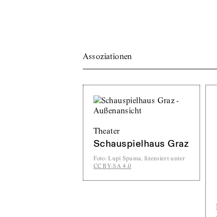
Assoziationen
Theater
Schauspielhaus Graz
Foto
:
Lupi Spuma, lizensiert unter
CC BY-SA 4.0