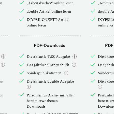
en
„Arbeitsbücher“ online lesen
„Arbeitsb
double-Artikel online lesen
double-Ar
IXYPSILONZETT-Artikel
IXYPSIL
online lesen
online le
PDF-Downloads
PDF
Die aktuelle TdZ-Ausgabe
Die aktu
Das jährliche Arbeitsbuch
Das jährl
Sonderpublikationen
Sonderpu
be
Die aktuelle double-Ausgabe
Die aktue
len
Persönliches Archiv mit allen
Persönlic
bereits erworbenen
bereits e
Downloads
Downloa