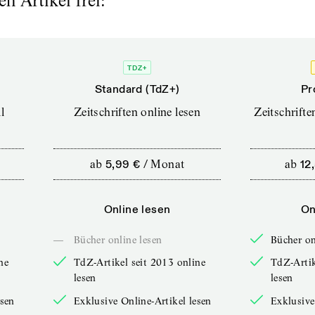
n Artikel frei:
TDZ+
Standard (TdZ+)
Pr
l
Zeitschriften online lesen
Zeitschrift
ab
5,99 €
/
Monat
ab
12
Online lesen
On
—
Bücher online lesen
Bücher on
ne
TdZ-Artikel seit 2013 online
TdZ-Artik
lesen
lesen
esen
Exklusive Online-Artikel lesen
Exklusive