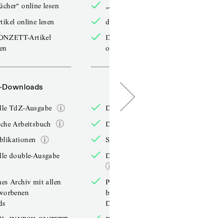
ücher“ online lesen
„Arbeitsbücher“ online lesen
tikel online lesen
double-Artikel online lesen
ONZETT-Artikel
IXYPSILONZETT-Artikel
sen
online lesen
-Downloads
PDF-Downloads
elle TdZ-Ausgabe
Die aktuelle TdZ-Ausgabe
iche Arbeitsbuch
Das jährliche Arbeitsbuch
blikationen
Sonderpublikationen
lle double-Ausgabe
Die aktuelle double-Ausgabe
hes Archiv mit allen
Persönliches Archiv mit allen
rworbenen
bereits erworbenen
ds
Downloads