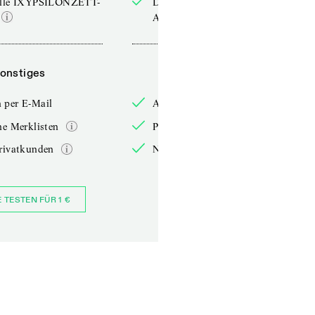
elle IXYPSILONZETT-
Die aktuelle IXYPSILONZETT-
Ausgabe
onstiges
Sonstiges
 per E-Mail
Anmelden per E-Mail
he Merklisten
Persönliche Merklisten
rivatkunden
Nur für Privatkunden
E TESTEN FÜR 1 €
JETZT BESTELLEN