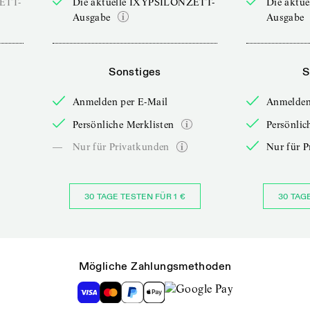
ZETT-
Die aktuelle IXYPSILONZETT-
Die aktu
Ausgabe
Ausgabe
Sonstiges
S
Anmelden per E-Mail
Anmelden
Persönliche Merklisten
Persönlic
—
Nur für Privatkunden
Nur für P
30 TAGE TESTEN FÜR 1 €
30 TAG
Mögliche Zahlungsmethoden