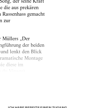
ong, der seine Kraft
e die aus prekären
n Rassenhass gemacht
n zur
r Müllers „Der
Engführung der beiden
 und lenkt den Blick
 dramatische Montage
ie diese im
 du Vinage)
er neuen dialektischen
ICH HABE BEREITS EINEN ZUGANG