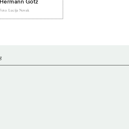
Hermann Götz
Foto
:
Lucija Novak
g