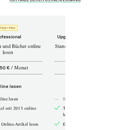
TDZ+ PRO
TDZ+
ofessional
Upgrade für Printabonnenten
en und Bücher online
Standard (TdZ+) – Zeitschriften
lesen
online lesen
,50 €
/
Monat
10,00 €
/
12 Monate
line lesen
Online lesen
line lesen
—
Bücher online lesen
el seit 2013 online
TdZ-Artikel seit 2013 online
lesen
 Online-Artikel lesen
Exklusive Online-Artikel lesen