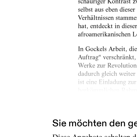
schauriger Kontrast z
selbst aus eben diese
Verhältnissen stamme
hat, entdeckt in die
afroamerikanischen Le
In Gockels Arbeit, d
Auftrag“ verschränkt, 
Werke zur Revolution 
dadurch gleich weiter
ist eine Einladung zur
herkömmlichen Rahme
weitgehend verweigert
Schleifen scheint die 
Sie möchten den ge