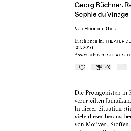
Georg Büchner. Re
Sophie du Vinage
von
Hermann Götz
Erschienen in
:
THEATER DE
(03/2017)
Assoziationen
:
SCHAUSPI
(
0
)
Zu Mein-TdZ hinzufügen
Applaudieren
mail
Die Protagonisten in 
verurteilten Jamaikan
In dieser Situation s
viele dieser berausch
von Motiven, Stoffen,