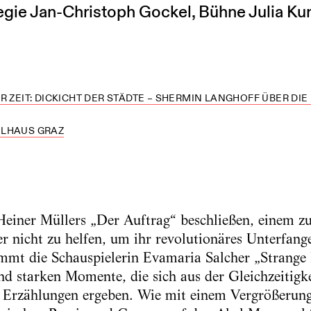
gie Jan-Christoph Gockel, Bühne Julia K
R ZEIT: DICKICHT DER STÄDTE – SHERMIN LANGHOFF ÜBER DIE
ELHAUS GRAZ
Heiner Müllers „Der Auftrag“ beschließen, einem z
er nicht zu helfen, um ihr revolutionäres Unterfang
timmt die Schauspielerin Evamaria Salcher „Strange 
end starken Momente, die sich aus der Gleichzeitigk
 Erzählungen ergeben. Wie mit einem Vergrößerungs