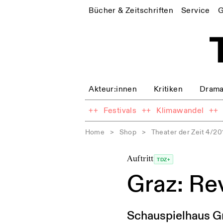
Bücher & Zeitschriften
Service
G
Akteur:innen
Kritiken
Drama
++
Festivals
++
Klimawandel
++
Home
>
Shop
>
Theater der Zeit 4/20
Auftritt
TDZ+
Graz: Re
Schauspielhaus Gr