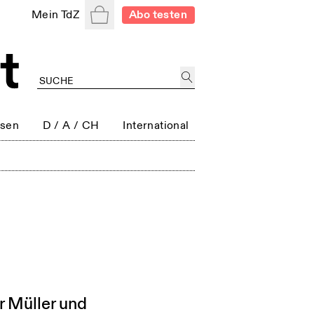
Warenkorb
Mein TdZ
Abo testen
ssen
D / A / CH
International
r Müller und