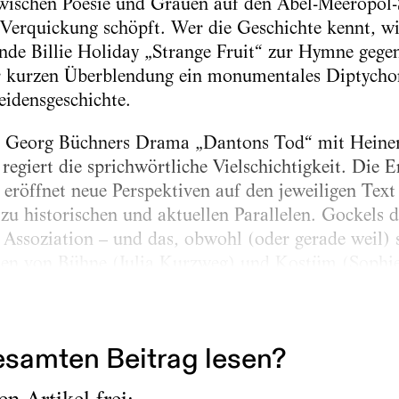
wischen Poesie und Grauen auf den Abel-Meeropol-S
r Verquickung schöpft. Wer die Geschichte kennt, wi
nde Billie Holiday „Strange Fruit“ zur Hymne gege
ser kurzen Überblendung ein monumentales Diptycho
idensgeschichte.
ie Georg Büchners Drama „Dantons Tod“ mit Heine
regiert die sprichwörtliche Vielschichtigkeit. Die 
eröffnet neue Perspektiven auf den jeweiligen Text
 zu historischen und aktuellen Parallelen. Gockels
 Assoziation – und das, obwohl (oder gerade weil) s
n von Bühne (Julia Kurzweg) und Kostüm (Sophie
. Sie stößt eine fatalistische Rundschau an. In imm
Revolution...
samten Beitrag lesen?