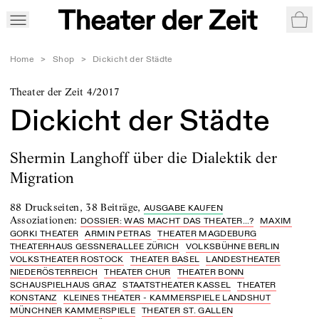
War
Home
>
Shop
>
Dickicht der Städte
Theater der Zeit 4/2017
Dickicht der Städte
Shermin Langhoff über die Dialektik der
Migration
88 Druckseiten
,
38 Beiträge
,
AUSGABE KAUFEN
Assoziationen
:
DOSSIER: WAS MACHT DAS THEATER...?
MAXIM
GORKI THEATER
ARMIN PETRAS
THEATER MAGDEBURG
THEATERHAUS GESSNERALLEE ZÜRICH
VOLKSBÜHNE BERLIN
VOLKSTHEATER ROSTOCK
THEATER BASEL
LANDESTHEATER
NIEDERÖSTERREICH
THEATER CHUR
THEATER BONN
SCHAUSPIELHAUS GRAZ
STAATSTHEATER KASSEL
THEATER
KONSTANZ
KLEINES THEATER - KAMMERSPIELE LANDSHUT
MÜNCHNER KAMMERSPIELE
THEATER ST. GALLEN