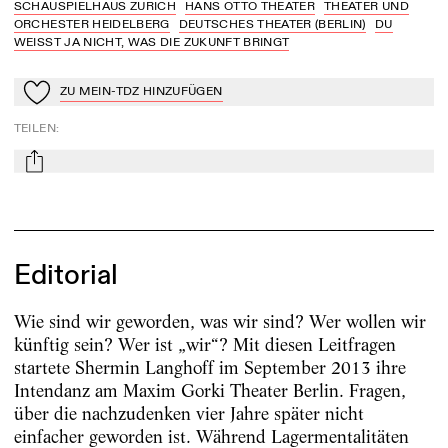
SCHAUSPIELHAUS ZÜRICH
HANS OTTO THEATER
THEATER UND
ORCHESTER HEIDELBERG
DEUTSCHES THEATER (BERLIN)
DU
WEISST JA NICHT, WAS DIE ZUKUNFT BRINGT
ZU MEIN-TDZ HINZUFÜGEN
Zu Mein-TdZ hinzufügen
TEILEN
:
mail
Editorial
Wie sind wir geworden, was wir sind? Wer wollen wir
künftig sein? Wer ist „wir“? Mit diesen Leitfragen
startete Shermin Langhoff im September 2013 ihre
Intendanz am Maxim Gorki Theater Berlin. Fragen,
über die nachzudenken vier Jahre später nicht
einfacher geworden ist. Während Lagermentalitäten