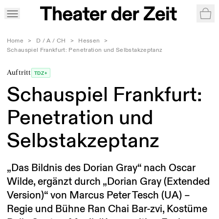
War
Home
>
D / A / CH
>
Hessen
>
Schauspiel Frankfurt: Penetration und Selbstakzeptanz
Auftritt
TDZ+
Schauspiel Frankfurt:
Penetration und
Selbstakzeptanz
„Das Bildnis des Dorian Gray“ nach Oscar
Wilde, ergänzt durch „Dorian Gray (Extended
Version)“ von Marcus Peter Tesch (UA) –
Regie und Bühne Ran Chai Bar-zvi, Kostüme