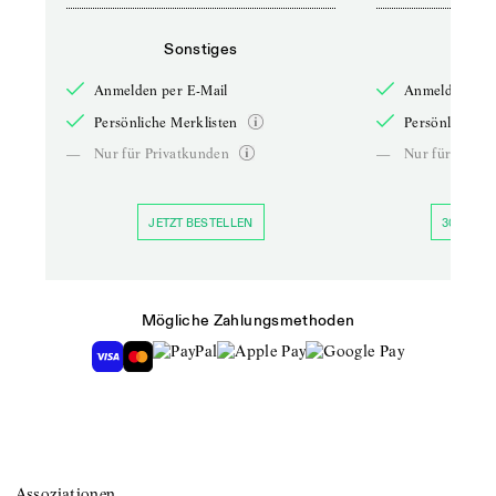
Sonstiges
So
Anmelden per E-Mail
Anmelden per 
Persönliche Merklisten
Persönliche Me
—
Nur für Privatkunden
—
Nur für Priva
JETZT BESTELLEN
30 TAGE 
Mögliche Zahlungsmethoden
Assoziationen