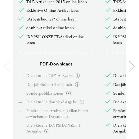
TdZ-Artikel seit 2013 online lesen
TdZ-Artikel se
Exklusive Online-Artikel lesen
Exklusive Onli
„Arbeitsbücher“ online lesen
„Arbeitsbücher
double-Artikel online lesen
double-Artikel
IXYPSILONZETT-Artikel online
IXYPSILONZET
lesen
lesen
PDF-Downloads
PDF-
—
Die aktuelle TdZ-Ausgabe
Die aktuelle 
—
Das jährliche Arbeitsbuch
Das jährliche 
—
Sonderpublikationen
Sonderpublika
—
Die aktuelle double-Ausgabe
Die aktuelle 
—
Persönliches Archiv mit allen bereits
Persönliches A
erworbenen Downloads
erworbenen D
—
Die aktuelle IXYPSILONZETT-
Die aktuelle
Ausgabe
Ausgabe