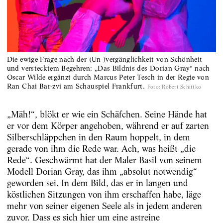
Die ewige Frage nach der (Un-)vergänglichkeit von Schönheit
und verstecktem Begehren: „Das Bildnis des Dorian Gray“ nach
Oscar Wilde ergänzt durch Marcus Peter Tesch in der Regie von
Ran Chai Bar-zvi am Schauspiel Frankfurt.
Foto
:
Robert Schittko
„Mäh!“, blökt er wie ein Schäfchen. Seine Hände hat
er vor dem Körper angehoben, während er auf zarten
Silberschläppchen in den Raum hoppelt, in dem
gerade von ihm die Rede war. Ach, was heißt „die
Rede“. Geschwärmt hat der Maler Basil von seinem
Modell Dorian Gray, das ihm „absolut notwendig“
geworden sei. In dem Bild, das er in langen und
köstlichen Sitzungen von ihm erschaffen habe, läge
mehr von seiner eigenen Seele als in jedem anderen
zuvor. Dass es sich hier um eine astreine