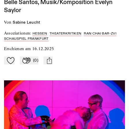
Belle Santos, Musik/Komposition Evelyn
Saylor
von
Sabine Leucht
Assoziationen
:
HESSEN
THEATERKRITIKEN
RAN CHAI BAR-ZVI
SCHAUSPIEL FRANKFURT
Erschienen am
16.12.2025
(
0
)
Zu Mein-TdZ hinzufügen
Applaudieren
mail