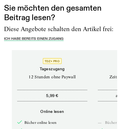
Sie möchten den gesamten
Beitrag lesen?
Diese Angebote schalten den Artikel frei:
ICH HABE BEREITS EINEN ZUGANG
TDZ+ PRO
Tageszugang
Stand
12 Stunden ohne Paywall
Zeitschrif
ab
5,99 €
5,9
Online lesen
Onli
Bücher online lesen
—
Bücher online 