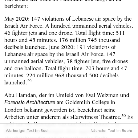
berichten:
May 2020: 147 violations of Lebanese air space by the
Israeli Air Force. A hundred unmanned aerial vehicles,
46 fighter jets and one drone. Total flight time: 511
hours and 45 minutes. 176 million 745 thousand
decibels launched. June 2020: 191 violations of
Lebanese air space by the Israeli Air Force. 147
unmanned aerial vehicles, 38 fighter jets, five drones
and one balloon. Total flight time: 703 hours and 47
minutes. 224 million 968 thousand 500 decibels
29
launched.
Abu Hamdan, der im Umfeld von Eyal Weizman und
am Goldsmith College in
Forensic Architecture
London bekannt geworden ist, bezeichnet seine
30
Arbeiten unter anderem als »Earwitness Theatre«.
Es
geht um ein Bezeugen von und durch Sound – in
diesem Fall das Bezeugen einer aggressiven,
‹
›
Vorheriger Text im Buch
Nächster Text im Buch