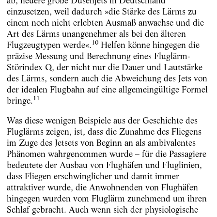
ab, neuere große Düsenjets in Deutschland
einzusetzen, weil dadurch »die Stärke des Lärms zu
einem noch nicht erlebten Ausmaß anwachse und die
Art des Lärms unangenehmer als bei den älteren
10
Flugzeugtypen werde«.
Helfen könne hingegen die
präzise Messung und Berechnung eines Fluglärm-
Störindex Q, der nicht nur die Dauer und Lautstärke
des Lärms, sondern auch die Abweichung des Jets von
der idealen Flugbahn auf eine allgemeingültige Formel
11
bringe.
Was diese wenigen Beispiele aus der Geschichte des
Fluglärms zeigen, ist, dass die Zunahme des Fliegens
im Zuge des Jetsets von Beginn an als ambivalentes
Phänomen wahrgenommen wurde – für die Passagiere
bedeutete der Ausbau von Flughäfen und Fluglinien,
dass Fliegen erschwinglicher und damit immer
attraktiver wurde, die Anwohnenden von Flughäfen
hingegen wurden vom Fluglärm zunehmend um ihren
Schlaf gebracht. Auch wenn sich der physiologische