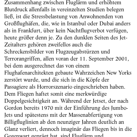
Zusammenhang zwischen Fluglärm und erhöhtem
Blutdruck allenfalls in vereinzelten Studien belegen
ließ, ist die Stressbelastung von Anwohnenden von
Großflughäfen, die, wie in Istanbul oder Dubai anders
als in Frankfurt, über kein Nachtflugverbot verfügen,
heute größer denn je. Zu den dunklen Seiten des Jet-
Zeitalters gehören zweifellos auch die
Schreckensbilder von Flugzeugabstürzen und
Terrorangriffen, allen voran der 11. September 2001,
bei dem ausgerechnet das von einem
Flughafenarchitekten gebaute Wahrzeichen New Yorks
zerstört wurde, und die sich in die Köpfe der
Passagiere als Horrorszenario eingeschrieben haben.
Dem Fliegen haftet somit eine merkwürdige
Doppelgesichtigkeit an. Während der Jetset, der nach
Gordon bereits 1970 mit der Einführung des Jumbo-
Jets und spätestens mit der Massenabfertigung von
Billigfluglinien ab den neunziger Jahren deutlich an
Glanz verliert, dennoch imaginär das Fliegen bis in die
Gegenwart geprägt hat, sind Fluglärm und