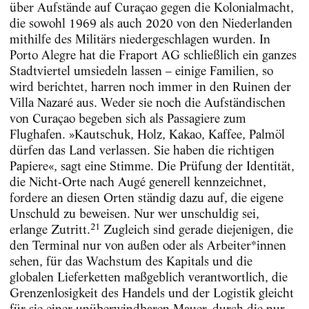
über Aufstände auf Curaçao gegen die Kolonialmacht,
die sowohl 1969 als auch 2020 von den Niederlanden
mithilfe des Militärs niedergeschlagen wurden. In
Porto Alegre hat die Fraport AG schließlich ein ganzes
Stadtviertel umsiedeln lassen – einige Familien, so
wird berichtet, harren noch immer in den Ruinen der
Villa Nazaré aus. Weder sie noch die Aufständischen
von Curaçao begeben sich als Passagiere zum
Flughafen. »Kautschuk, Holz, Kakao, Kaffee, Palmöl
dürfen das Land verlassen. Sie haben die richtigen
Papiere«, sagt eine Stimme. Die Prüfung der Identität,
die Nicht-Orte nach Augé generell kennzeichnet,
fordere an diesen Orten ständig dazu auf, die eigene
Unschuld zu beweisen. Nur wer unschuldig sei,
21
erlange Zutritt.
Zugleich sind gerade diejenigen, die
den Terminal nur von außen oder als Arbeiter*innen
sehen, für das Wachstum des Kapitals und die
globalen Lieferketten maßgeblich verantwortlich, die
Grenzenlosigkeit des Handels und der Logistik gleicht
für sie einer unüberwindbaren Mauer, durch die nur