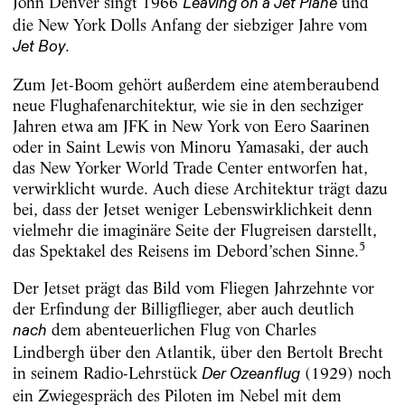
John Denver singt 1966
und
Leaving on a Jet Plane
die New York Dolls Anfang der siebziger Jahre vom
.
Jet Boy
Zum Jet-Boom gehört außerdem eine atemberaubend
neue Flughafenarchitektur, wie sie in den sechziger
Jahren etwa am JFK in New York von Eero Saarinen
oder in Saint Lewis von Minoru Yamasaki, der auch
das New Yorker World Trade Center entworfen hat,
verwirklicht wurde. Auch diese Architektur trägt dazu
bei, dass der Jetset weniger Lebenswirklichkeit denn
vielmehr die imaginäre Seite der Flugreisen darstellt,
5
das Spektakel des Reisens im Debord’schen Sinne.
Der Jetset prägt das Bild vom Fliegen Jahrzehnte vor
der Erfindung der Billigflieger, aber auch deutlich
dem abenteuerlichen Flug von Charles
nach
Lindbergh über den Atlantik, über den Bertolt Brecht
in seinem Radio-Lehrstück
(1929) noch
Der Ozeanflug
ein Zwiegespräch des Piloten im Nebel mit dem