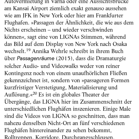
Autovermietung in Varna oder eine Aussichtsbrücke
am Kansai Airport ziemlich exakt genauso aussehen
wie am JFK in New York oder hier am Frankfurter
Flughafen. »Passagen der Ähnlichkeit, die wie aus dem
Nichts erscheinen – und wieder verschwinden
können«, sagt eine von LIGNAs Stimmen, während
das Bild auf dem Display von New York nach Osaka
19
wechselt.
Annika Wehrle schreibt in ihrem Buch
über
(2015), dass die Dramaturgie
Passagenräume
solcher Audio- und Videowalks weder von reiner
Kontingenz noch von einem unaufhörlichen Fließen
gekennzeichnet ist, sondern von »passageren Formen
kurzfristiger Verstetigung, Materialisierung und
20
Auflösung.«
Es ist ein globales Theater der
Übergänge, das LIGNA hier im Zusammenschnitt der
unterschiedlichen Flughäfen inszenieren. Einige Male
sind die Videos von LIGNA so geschnitten, dass man
nahezu denselben Nicht-Ort an fünf verschiedenen
Flughäfen hintereinander zu sehen bekommt,
Rolltreppen, Korridore, Durchgangsschleusen,