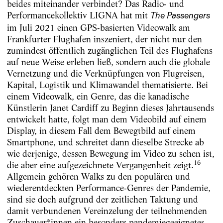
beides miteinander verbindet? Das Radio- und
Performancekollektiv LIGNA hat mit
The Passengers
im Juli 2021 einen GPS-basierten Videowalk am
Frankfurter Flughafen inszeniert, der nicht nur den
zumindest öffentlich zugänglichen Teil des Flughafens
auf neue Weise erleben ließ, sondern auch die globale
Vernetzung und die Verknüpfungen von Flugreisen,
Kapital, Logistik und Klimawandel thematisierte. Bei
einem Videowalk, ein Genre, das die kanadische
Künstlerin Janet Cardiff zu Beginn dieses Jahrtausends
entwickelt hatte, folgt man dem Videobild auf einem
Display, in diesem Fall dem Bewegtbild auf einem
Smartphone, und schreitet dann dieselbe Strecke ab
wie derjenige, dessen Bewegung im Video zu sehen ist,
16
die aber eine aufgezeichnete Vergangenheit zeigt.
Allgemein gehören Walks zu den populären und
wiederentdeckten Performance-Genres der Pandemie,
sind sie doch aufgrund der zeitlichen Taktung und
damit verbundenen Vereinzelung der teilnehmenden
Zuschauer*innen ein besonders pandemiegeeignetes