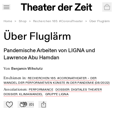
War
Home
>
Shop
>
Recherchen 165: #CoronaTheater
>
Über Fluglärm
Über Fluglärm
Pandemische Arbeiten von LIGNA und
Lawrence Abu Hamdan
von
Benjamin Wihstutz
Erschienen in
:
RECHERCHEN 165: #CORONATHEATER – DER
WANDEL DER PERFORMATIVEN KÜNSTE IN DER PANDEMIE (08/2022)
Assoziationen
:
PERFORMANCE
DOSSIER: DIGITALES THEATER
DOSSIER: KLIMAWANDEL
GRUPPE LIGNA
(
0
)
Zu Mein-TdZ hinzufügen
Applaudieren
mail