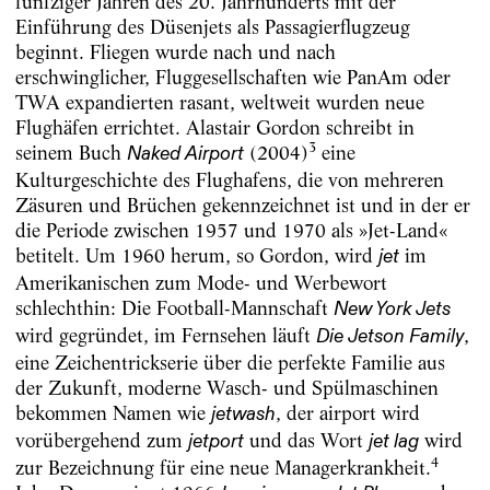
fünfziger Jahren des 20. Jahrhunderts mit der
Einführung des Düsenjets als Passagierflugzeug
beginnt. Fliegen wurde nach und nach
erschwinglicher, Fluggesellschaften wie PanAm oder
TWA expandierten rasant, weltweit wurden neue
Flughäfen errichtet. Alastair Gordon schreibt in
3
seinem Buch
(2004)
eine
Naked Airport
Kulturgeschichte des Flughafens, die von mehreren
Zäsuren und Brüchen gekennzeichnet ist und in der er
die Periode zwischen 1957 und 1970 als »Jet-Land«
betitelt. Um 1960 herum, so Gordon, wird
im
jet
Amerikanischen zum Mode- und Werbewort
schlechthin: Die Football-Mannschaft
New York Jets
wird gegründet, im Fernsehen läuft
,
Die Jetson Family
eine Zeichentrickserie über die perfekte Familie aus
der Zukunft, moderne Wasch- und Spülmaschinen
bekommen Namen wie
, der airport wird
jetwash
vorübergehend zum
und das Wort
wird
jetport
jet lag
4
zur Bezeichnung für eine neue Managerkrankheit.