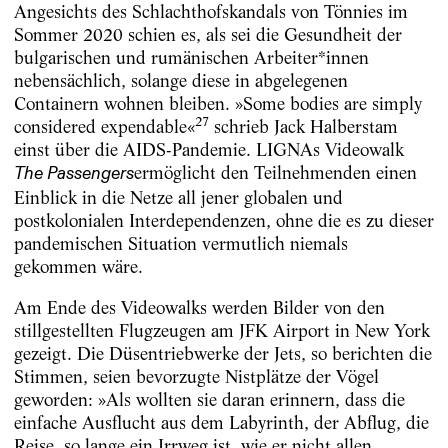
Angesichts des Schlachthofskandals von Tönnies im
Sommer 2020 schien es, als sei die Gesundheit der
bulgarischen und rumänischen Arbeiter*innen
nebensächlich, solange diese in abgelegenen
Containern wohnen bleiben. »Some bodies are simply
27
considered expendable«
schrieb Jack Halberstam
einst über die AIDS-Pandemie. LIGNAs Videowalk
ermöglicht den Teilnehmenden einen
The Passengers
Einblick in die Netze all jener globalen und
postkolonialen Interdependenzen, ohne die es zu dieser
pandemischen Situation vermutlich niemals
gekommen wäre.
Am Ende des Videowalks werden Bilder von den
stillgestellten Flugzeugen am JFK Airport in New York
gezeigt. Die Düsentriebwerke der Jets, so berichten die
Stimmen, seien bevorzugte Nistplätze der Vögel
geworden: »Als wollten sie daran erinnern, dass die
einfache Ausflucht aus dem Labyrinth, der Abflug, die
Reise, so lange ein Irrweg ist, wie er nicht allen