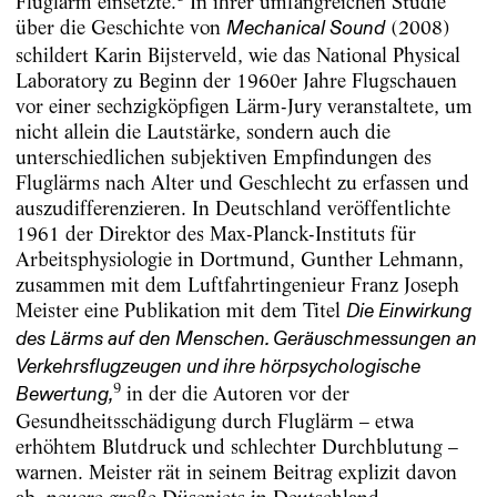
Fluglärm einsetzte.
In ihrer umfangreichen Studie
über die Geschichte von
(2008)
Mechanical Sound
schildert Karin Bijsterveld, wie das National Physical
Laboratory zu Beginn der 1960er Jahre Flugschauen
vor einer sechzigköpfigen Lärm-Jury veranstaltete, um
nicht allein die Lautstärke, sondern auch die
unterschiedlichen subjektiven Empfindungen des
Fluglärms nach Alter und Geschlecht zu erfassen und
auszudifferenzieren. In Deutschland veröffentlichte
1961 der Direktor des Max-Planck-Instituts für
Arbeitsphysiologie in Dortmund, Gunther Lehmann,
zusammen mit dem Luftfahrtingenieur Franz Joseph
Meister eine Publikation mit dem Titel
Die Einwirkung
des Lärms auf den Menschen. Geräuschmessungen an
Verkehrsflugzeugen und ihre hörpsychologische
9
in der die Autoren vor der
Bewertung,
Gesundheitsschädigung durch Fluglärm – etwa
erhöhtem Blutdruck und schlechter Durchblutung –
warnen. Meister rät in seinem Beitrag explizit davon