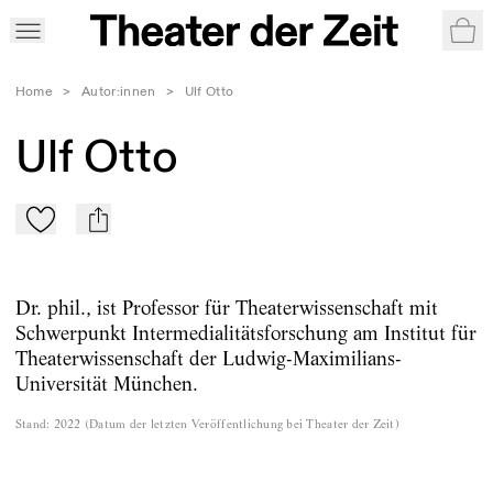
War
Home
>
Autor:innen
>
Ulf Otto
Ulf Otto
Zu Mein-TdZ hinzufügen
mail
Dr. phil., ist Professor für Theaterwissenschaft mit
Schwerpunkt Intermedialitätsforschung am Institut für
Theaterwissenschaft der Ludwig-Maximilians-
Universität München.
Stand
:
2022
(
Datum der letzten Veröffentlichung bei Theater der Zeit
)