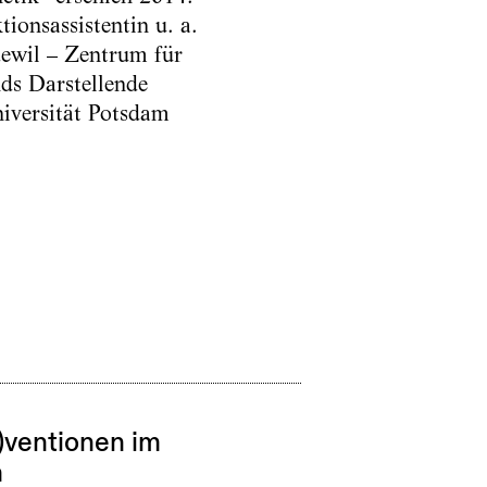
ionsassistentin u. a.
dewil – Zentrum für
nds Darstellende
niversität Potsdam
r)ventionen im
m