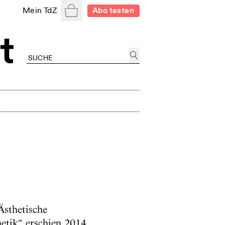
Warenkorb
Mein TdZ
Abo testen
Ästhetische
etik“ erschien 2014.