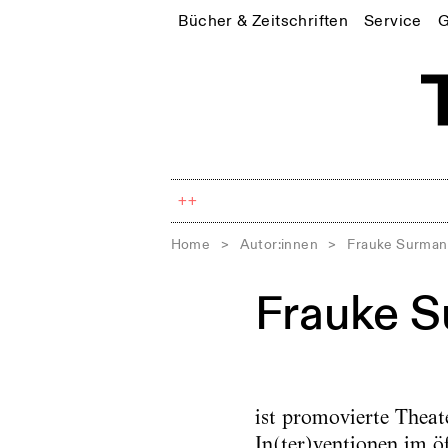
Bücher & Zeitschriften
Service
G
++
Home
>
Autor:innen
>
Frauke Surma
Frauke 
ist promovierte Theat
In(ter)ventionen im ö