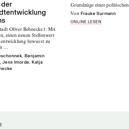
 der
Grundzüge einer politischen
tadtentwicklung
von
Frauke Surmann
ms
ONLINE LESEN
tadt Oliver Behnecke1: Mit
n, einen neuen Stellenwert
tentwicklung bewusst zu
it …
eschonnek
,
Benjamin
,
Jens Imorde
,
Katja
hnecke
g