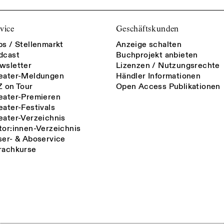
vice
Geschäftskunden
bs / Stellenmarkt
Anzeige schalten
dcast
Buchprojekt anbieten
wsletter
Lizenzen / Nutzungsrechte
eater-Meldungen
Händler Informationen
Z on Tour
Open Access Publikationen
eater-Premieren
eater-Festivals
eater-Verzeichnis
tor:innen-Verzeichnis
ser- & Aboservice
rachkurse