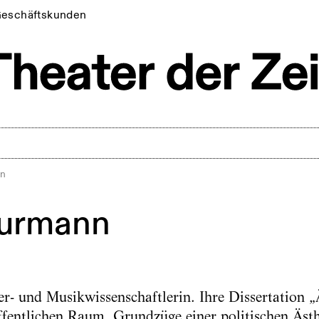
eschäftskunden
nn
Surmann
er- und Musikwissenschaftlerin. Ihre Dissertation „
ffentlichen Raum. Grundzüge einer politischen Ästh