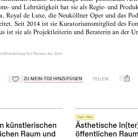
ns- und Lehrtätigkeit hat sie als Regie- und Produkt
opa, Royal de Luxe, die Neuköllner Oper und das Po
eitet. Seit 2014 ist sie Kuratoriumsmitglied des Fo
 ist sie als Projektleiterin und Beraterin an der U
röffentlichung bei Theater der Zeit
)
ZU MEIN-TDZ HINZUFÜGEN
TEILEN
:
mail
Zu Mein-TdZ hinzufügen
TDZ+ PRO
 künstlerischen
Ästhetische In(te
tlichen Raum und
öffentlichen Rau