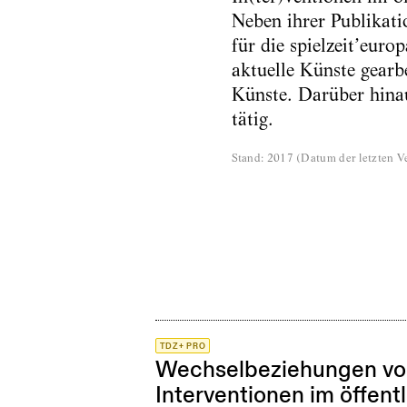
Neben ihrer Publikatio
für die spielzeit’eur
aktuelle Künste gearb
Künste. Darüber hinaus
tätig.
Stand
:
2017
(
Datum der letzten Ve
TDZ+ PRO
Wechselbeziehungen von
Interventionen im öffen