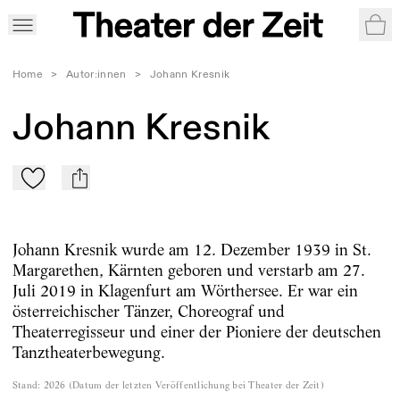
War
Home
>
Autor:innen
>
Johann Kresnik
Johann Kresnik
Zu Mein-TdZ hinzufügen
mail
Johann Kresnik wurde am 12. Dezember 1939 in St.
Margarethen, Kärnten geboren und verstarb am 27.
Juli 2019 in Klagenfurt am Wörthersee. Er war ein
österreichischer Tänzer, Choreograf und
Theaterregisseur und einer der Pioniere der deutschen
Tanztheaterbewegung.
Stand
:
2026
(
Datum der letzten Veröffentlichung bei Theater der Zeit
)