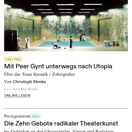
TDZ+ PRO
Mit Peer Gynt unterwegs nach Utopia
Über das Team Kresnik / Zehetgruber
von
Christoph Klimke
Foto
:
Hans Jörg Michel
ONLINE LESEN
Protagonisten
TDZ+
Die Zehn Gebote radikaler Theaterkunst
Im Gedenken an den Choreografen, Tänzer und Regisseur