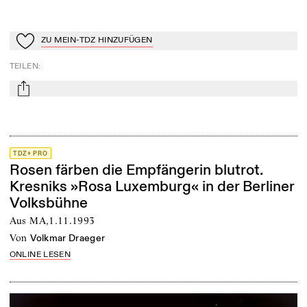
ZU MEIN-TDZ HINZUFÜGEN
Zu Mein-TdZ hinzufügen
TEILEN
:
mail
TDZ+ PRO
Rosen färben die Empfängerin blutrot.
Kresniks »Rosa Luxemburg« in der Berliner
Volksbühne
Aus MA,1.11.1993
von
Volkmar Draeger
ONLINE LESEN