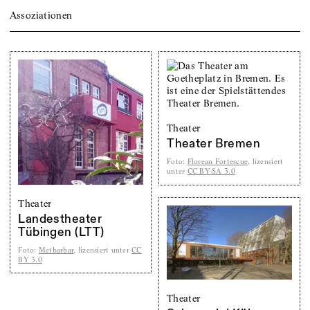
Assoziationen
Theater
Theater Bremen
Foto
:
Florean Fortescue
, lizensiert
unter
CC BY-SA 3.0
Theater
Landestheater
Tübingen (LTT)
Foto
:
Metbarbar
, lizensiert unter
CC
BY 3.0
Theater