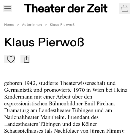
War
Home
>
Autor:innen
>
Klaus Pierwoß
Klaus Pierwoß
Zu Mein-TdZ hinzufügen
mail
geboren 1942, studierte Theaterwissenschaft und
Germanistik und promovierte 1970 in Wien bei Heinz
Kindermann mit einer Arbeit über den
expressionistischen Bühnenbildner Emil Pirchan.
Dramaturg am Landestheater Tübingen und am
Nationaltheater Mannheim. Intendant des
Landestheaters Tübingen und des Kölner
Schauspielhauses (als Nachfolger von Jürgen Flimm):