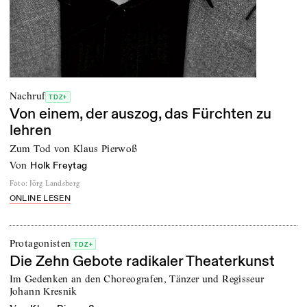
Nachruf
TDZ+
Von einem, der auszog, das Fürchten zu
lehren
Zum Tod von Klaus Pierwoß
von
Holk Freytag
Foto
:
Jörg Landsberg
ONLINE LESEN
Protagonisten
TDZ+
Die Zehn Gebote radikaler Theaterkunst
Im Gedenken an den Choreografen, Tänzer und Regisseur
Johann Kresnik