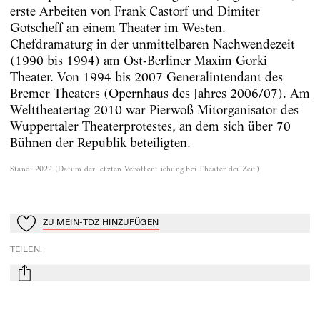
erste Arbeiten von Frank Castorf und Dimiter
Gotscheff an einem Theater im Westen.
Chefdramaturg in der unmittelbaren Nachwendezeit
(1990 bis 1994) am Ost-Berliner Maxim Gorki
Theater. Von 1994 bis 2007 Generalintendant des
Bremer Theaters (Opernhaus des Jahres 2006/07). Am
Welttheatertag 2010 war Pierwoß Mitorganisator des
Wuppertaler Theaterprotestes, an dem sich über 70
Bühnen der Republik beteiligten.
Stand
:
2022
(
Datum der letzten Veröffentlichung bei Theater der Zeit
)
ZU MEIN-TDZ HINZUFÜGEN
Zu Mein-TdZ hinzufügen
TEILEN
:
mail