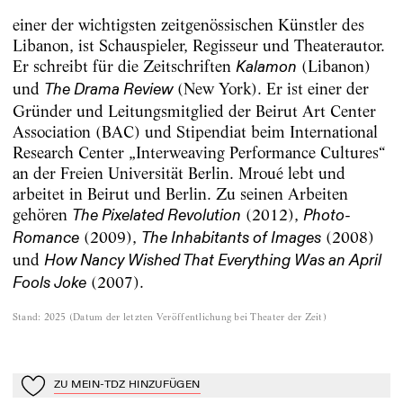
einer der wichtigsten zeitgenössischen Künstler des
Libanon, ist Schauspieler, Regisseur und Theaterautor.
Er schreibt für die Zeitschriften
(Libanon)
Kalamon
und
(New York). Er ist einer der
The Drama Review
Gründer und Leitungsmitglied der Beirut Art Center
Association (BAC) und Stipendiat beim International
Research Center „Interweaving Performance Cultures“
an der Freien Universität Berlin. Mroué lebt und
arbeitet in Beirut und Berlin. Zu seinen Arbeiten
gehören
(2012),
The Pixelated Revolution
Photo-
(2009),
(2008)
Romance
The Inhabitants of Images
und
How Nancy Wished That Everything Was an April
(2007).
Fools Joke
Stand
:
2025
(
Datum der letzten Veröffentlichung bei Theater der Zeit
)
ZU MEIN-TDZ HINZUFÜGEN
Zu Mein-TdZ hinzufügen