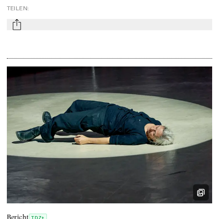
TEILEN
:
mail
Bericht
TDZ+