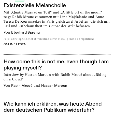
Existenzielle Melancholie
Mit „Quatre Murs et un Toit“ und „A little bit of the moon“
zeigt Rabih Mroué zusammen mit Lina Majdalanie und Anne
Teresa De Keersmaeker in Paris gleich zwei Arbeiten, die sich mit
Exil und Unbehaustheit im Getöse der Welt befassen
von
Eberhard Spreng
Foto
:
Christophe Berlet et Valentine Perrin Morali | Photo de répétitions
ONLINE LESEN
How come this is not me, even though I am
playing myself?
Interview by Hassan Maroon with Rabih Mroué about „Riding
on a Cloud“
von
und
Rabih Mroué
Hassan Maroon
Wie kann ich erklären, was heute Abend
dem deutschen Publikum widerfuhr?