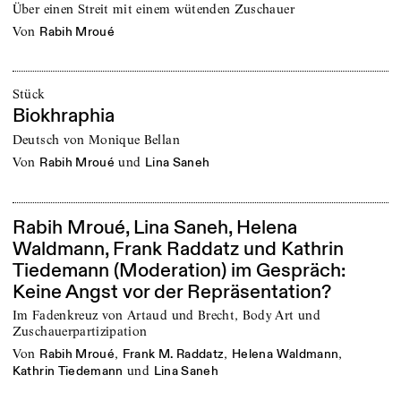
Über einen Streit mit einem wütenden Zuschauer
von
Rabih Mroué
Stück
Biokhraphia
Deutsch von Monique Bellan
von
und
Rabih Mroué
Lina Saneh
Rabih Mroué, Lina Saneh, Helena
Waldmann, Frank Raddatz und Kathrin
Tiedemann (Moderation) im Gespräch:
Keine Angst vor der Repräsentation?
Im Fadenkreuz von Artaud und Brecht, Body Art und
Zuschauerpartizipation
von
,
,
,
Rabih Mroué
Frank M. Raddatz
Helena Waldmann
und
Kathrin Tiedemann
Lina Saneh