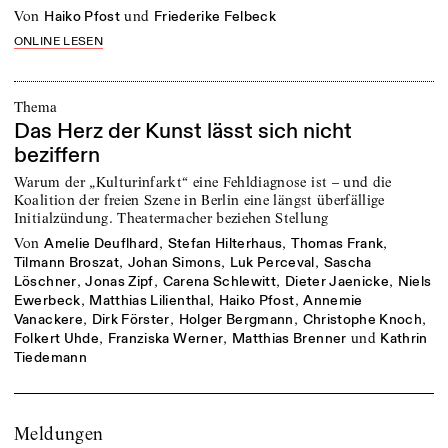
von
und
Haiko Pfost
Friederike Felbeck
ONLINE LESEN
Thema
Das Herz der Kunst lässt sich nicht
beziffern
Warum der „Kulturinfarkt“ eine Fehldiagnose ist – und die
Koalition der freien Szene in Berlin eine längst überfällige
Initialzündung. Theatermacher beziehen Stellung
von
,
,
,
Amelie Deuflhard
Stefan Hilterhaus
Thomas Frank
,
,
,
Tilmann Broszat
Johan Simons
Luk Perceval
Sascha
,
,
,
,
Löschner
Jonas Zipf
Carena Schlewitt
Dieter Jaenicke
Niels
,
,
,
Ewerbeck
Matthias Lilienthal
Haiko Pfost
Annemie
,
,
,
,
Vanackere
Dirk Förster
Holger Bergmann
Christophe Knoch
,
,
und
Folkert Uhde
Franziska Werner
Matthias Brenner
Kathrin
Tiedemann
Meldungen