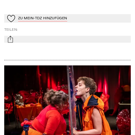
ZU MEIN-TDZ HINZUFÜGEN
Zu Mein-TdZ hinzufügen
TEILEN
:
mail