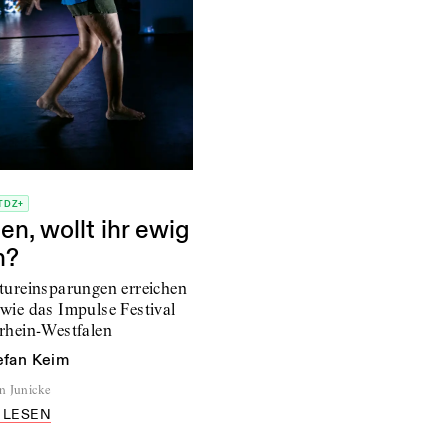
TDZ+
n, wollt ihr ewig
n?
tureinsparungen erreichen
wie das Impulse Festival
rhein-Westfalen
efan Keim
n Junicke
 LESEN