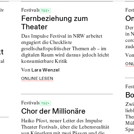
Festivals
Fest
TDZ+
Fernbeziehung zum
Om
Theater
Der
in 
Das Impulse Festival in NRW arbeitet
coro
engagiert die Checkliste
zud
gesellschaftspolitischer Themen ab – im
t
digitalen Raum wird daraus jedoch leicht
vo
al
konsumierbare Kritik
ONL
von
Lara Wenzel
ONLINE LESEN
Fest
Bo
Festivals
Zwi
TDZ+
Chor der Millionäre
lieb
The
Haiko Pfost, neuer Leiter des Impulse
Mül
Theater Festivals, über die Lebensrealität
Spa
von Künstlern mit zwei Pässen und die