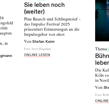
Sie leben noch
(weiter)
026
Pina Bausch und Schlingensief –
ungsfeld
das Impulse Festival 2025
rität
präsentiert Erinnerungen an die
haupten
Impulsegeber von einst
s
von
Stefan Keim
n, in
Thema
Foto
:
Sven Hagolani
Bühne
ONLINE LESEN
ngmann
lebe
Die Kul
Köln so
in Nord
von
St
Foto
:
Robi
ONLINE