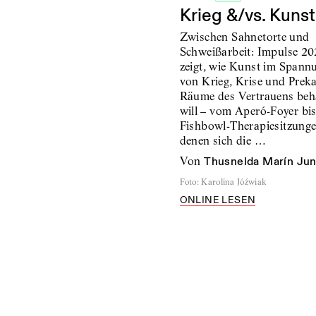
Krieg &/vs. Kunst
Zwischen Sahnetorte und
Schweißarbeit: Impulse 2
zeigt, wie Kunst im Spann
von Krieg, Krise und Preka
Räume des Vertrauens be
will – vom Aperó-Foyer bi
Fishbowl-Therapiesitzunge
denen sich die …
von
Thusnelda Marín Ju
Foto
:
Karolina Jóźwiak
ONLINE LESEN