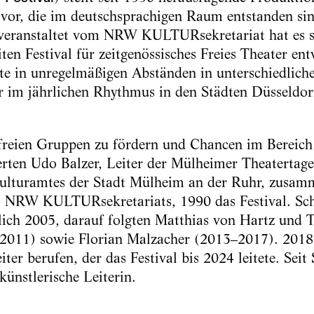
vor, die im deutschsprachigen Raum entstanden sin
veranstaltet vom NRW KULTURsekretariat hat es s
en Festival für zeitgenössisches Freies Theater ent
hte in unregelmäßigen Abständen in unterschiedlic
er im jährlichen Rhythmus in den Städten Düsseld
freien Gruppen zu fördern und Chancen im Bereich 
ierten Udo Balzer, Leiter der Mülheimer Theaterta
Kulturamtes der Stadt Mülheim an der Ruhr, zusam
s NRW KULTURsekretariats, 1990 das Festival. Schm
eßlich 2005, darauf folgten Matthias von Hartz und
2011) sowie Florian Malzacher (2013–2017). 2018
ter berufen, der das Festival bis 2024 leitete. Seit
ünstlerische Leiterin.