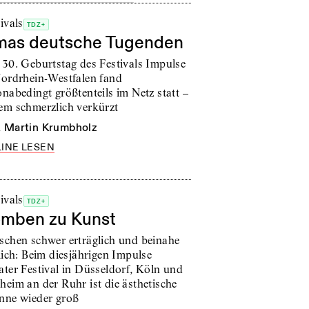
ivals
TDZ+
as deutsche Tugenden
 30. Geburtstag des Festivals Impulse
Nordrhein-Westfalen fand
nabedingt größtenteils im Netz statt –
em schmerzlich verkürzt
n
Martin Krumbholz
INE LESEN
ivals
TDZ+
mben zu Kunst
schen schwer erträglich und beinahe
lich: Beim diesjährigen Impulse
ater Festival in Düsseldorf, Köln und
heim an der Ruhr ist die ästhetische
nne wieder groß