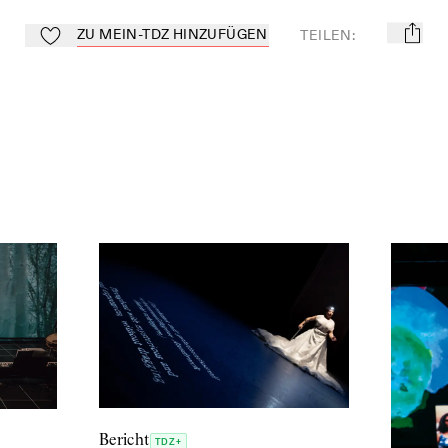
ZU MEIN-TDZ HINZUFÜGEN
TEILEN
:
mail
Zu Mein-TdZ hinzufügen
Bericht
TDZ+