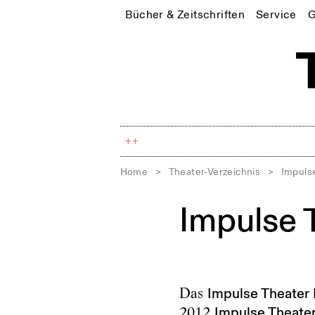
Bücher & Zeitschriften
Service
G
++
Home
>
Theater-Verzeichnis
>
Impulse
Impulse 
Das
Impulse Theater 
2012
Impulse Theater