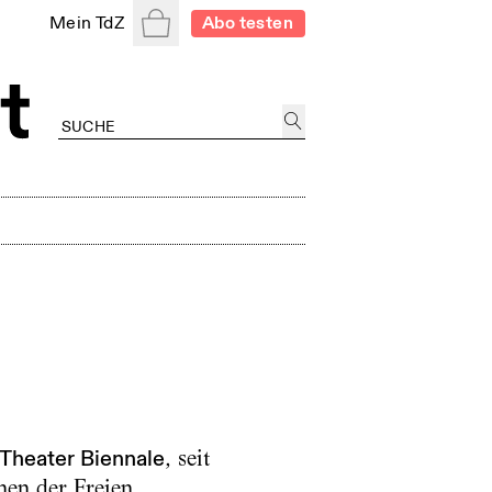
Warenkorb
Mein TdZ
Abo testen
Theater Biennale
, seit
nen der Freien