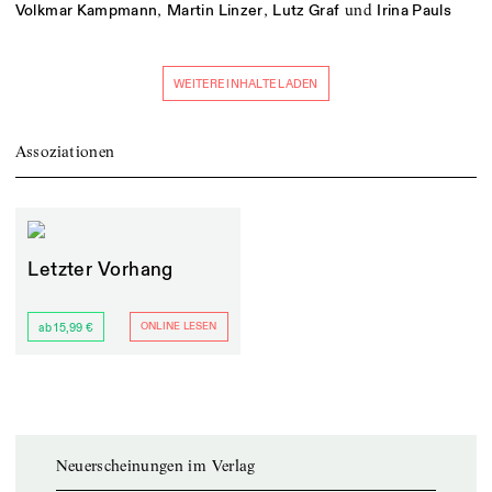
,
,
und
Volkmar Kampmann
Martin Linzer
Lutz Graf
Irina Pauls
WEITERE INHALTE LADEN
Assoziationen
Letzter Vorhang
ONLINE LESEN
ab 15,99 €
Neuerscheinungen im Verlag