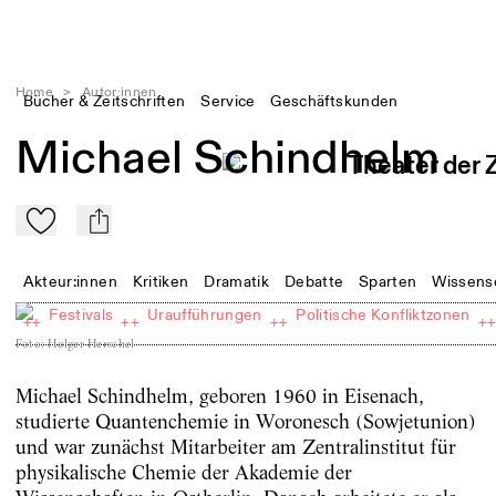
Home
>
Autor:innen
Bücher & Zeitschriften
Service
Geschäftskunden
Michael Schindhelm
Zu Mein-TdZ hinzufügen
mail
Akteur:innen
Kritiken
Dramatik
Debatte
Sparten
Wissens
Festivals
Uraufführungen
Politische Konfliktzonen
++
++
++
+
Foto
:
Holger Herschel
Michael Schindhelm, geboren 1960 in Eisenach,
studierte Quantenchemie in Woronesch (Sowjetunion)
und war zunächst Mitarbeiter am Zentralinstitut für
physikalische Chemie der Akademie der