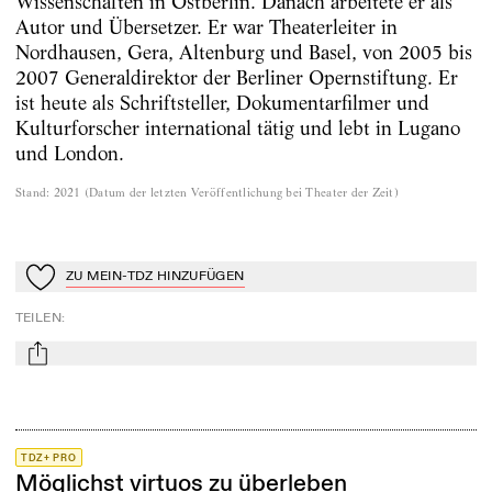
Wissenschaften in Ostberlin. Danach arbeitete er als
Autor und Übersetzer. Er war Theaterleiter in
Nordhausen, Gera, Altenburg und Basel, von 2005 bis
2007 Generaldirektor der Berliner Opernstiftung. Er
ist heute als Schriftsteller, Dokumentarfilmer und
Kulturforscher international tätig und lebt in Lugano
und London.
Stand
:
2021
(
Datum der letzten Veröffentlichung bei Theater der Zeit
)
ZU MEIN-TDZ HINZUFÜGEN
Zu Mein-TdZ hinzufügen
TEILEN
:
mail
TDZ+ PRO
Möglichst virtuos zu überleben