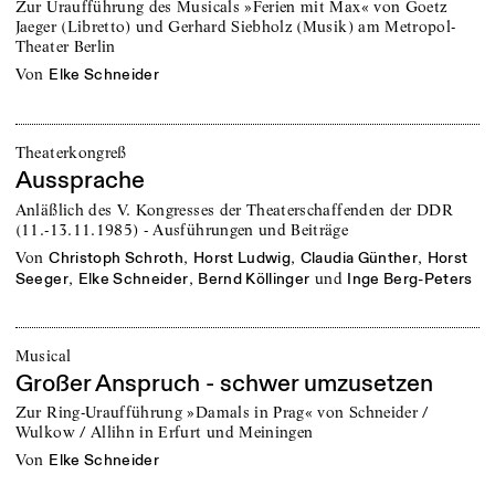
Zur Uraufführung des Musicals »Ferien mit Max« von Goetz
Jaeger (Libretto) und Gerhard Siebholz (Musik) am Metropol-
Theater Berlin
von
Elke Schneider
Theaterkongreß
Aussprache
Anläßlich des V. Kongresses der Theaterschaffenden der DDR
(11.-13.11.1985) - Ausführungen und Beiträge
von
,
,
,
Christoph Schroth
Horst Ludwig
Claudia Günther
Horst
,
,
und
Seeger
Elke Schneider
Bernd Köllinger
Inge Berg-Peters
Musical
Großer Anspruch - schwer umzusetzen
Zur Ring-Uraufführung »Damals in Prag« von Schneider /
Wulkow / Allihn in Erfurt und Meiningen
von
Elke Schneider