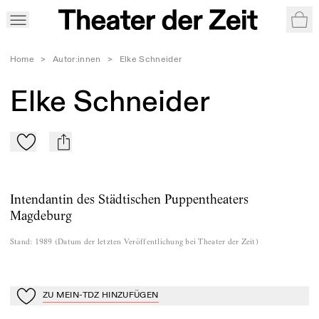
War
Home
>
Autor:innen
>
Elke Schneider
Elke Schneider
Zu Mein-TdZ hinzufügen
mail
Intendantin des Städtischen Puppentheaters
Magdeburg
Stand
:
1989
(
Datum der letzten Veröffentlichung bei Theater der Zeit
)
ZU MEIN-TDZ HINZUFÜGEN
Zu Mein-TdZ hinzufügen