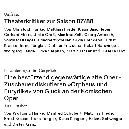
Umfrage
Theaterkritiker zur Saison 87/88
von
,
,
,
Christoph Funke
Matthias Frede
Klaus Baschleben
,
,
,
,
Gerhard Ebert
Ulrike Groß
Manfred Zelt
Georg Antosch
,
,
,
Volkmar Draeger
Friedbert Streller
Silvia Brendenal
Ernst
,
,
,
,
Krause
Irene Tüngler
Dietmar Fritzsche
Eckart Schwinger
,
,
und
Wolfgang Lange
Erika Stephan
Martin Linzer
Dieter Kranz
Inszenierungen im Gespräch
Eine bestürzend gegenwärtige alte Oper -
Zuschauer diskutieren »Orpheus und
Eurydike« von Gluck an der Komischen
Oper
Aus Kritiken
von
,
,
,
Wolfgang Hanke
Manfred Schubert
Matthias Frede
,
,
,
Ernst Krause
Irene Tüngler
Klaus Klingbeil
Eckart Schwinger
und
Dieter Kranz