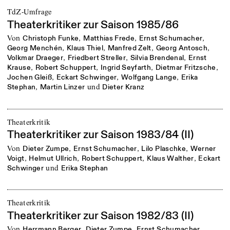
TdZ-Umfrage
Theaterkritiker zur Saison 1985/86
von
,
,
,
Christoph Funke
Matthias Frede
Ernst Schumacher
,
,
,
,
Georg Menchén
Klaus Thiel
Manfred Zelt
Georg Antosch
,
,
,
Volkmar Draeger
Friedbert Streller
Silvia Brendenal
Ernst
,
,
,
,
Krause
Robert Schuppert
Ingrid Seyfarth
Dietmar Fritzsche
,
,
,
Jochen Gleiß
Eckart Schwinger
Wolfgang Lange
Erika
,
und
Stephan
Martin Linzer
Dieter Kranz
Theaterkritik
Theaterkritiker zur Saison 1983/84 (II)
von
,
,
,
Dieter Zumpe
Ernst Schumacher
Lilo Plaschke
Werner
,
,
,
,
Voigt
Helmut Ullrich
Robert Schuppert
Klaus Walther
Eckart
und
Schwinger
Erika Stephan
Theaterkritik
Theaterkritiker zur Saison 1982/83 (II)
von
,
,
,
Herrmann Berger
Dieter Zumpe
Ernst Schumacher