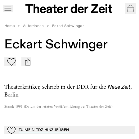
War
Home
>
Autor:innen
>
Eckart Schwinger
Eckart Schwinger
Zu Mein-TdZ hinzufügen
mail
Theaterkritiker, schrieb in der DDR für die
,
Neue Zeit
Berlin
Stand
:
1991
(
Datum der letzten Veröffentlichung bei Theater der Zeit
)
ZU MEIN-TDZ HINZUFÜGEN
Zu Mein-TdZ hinzufügen