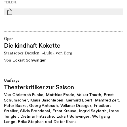
TEILEN
:
mail
Oper
Die kindhaft Kokette
Staatsoper Dresden: »Lulu« von Berg
von
Eckart Schwinger
Umfrage
Theaterkritiker zur Saison
von
,
,
,
Christoph Funke
Matthias Frede
Volker Trauth
Ernst
,
,
,
,
Schumacher
Klaus Baschleben
Gerhard Ebert
Manfred Zelt
,
,
,
Peter Buske
Georg Antosch
Volkmar Draeger
Friedbert
,
,
,
,
Streller
Silvia Brendenal
Ernst Krause
Ingrid Seyfarth
Irene
,
,
,
Tüngler
Dietmar Fritzsche
Eckart Schwinger
Wolfgang
,
und
Lange
Erika Stephan
Dieter Kranz