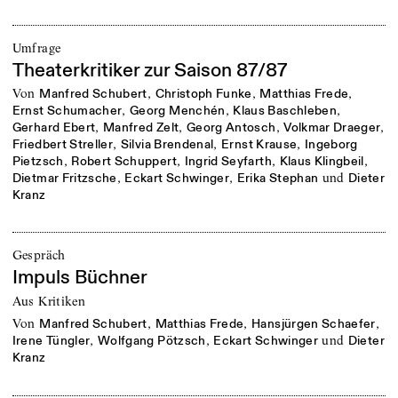
Umfrage
Theaterkritiker zur Saison 87/87
von
,
,
,
Manfred Schubert
Christoph Funke
Matthias Frede
,
,
,
Ernst Schumacher
Georg Menchén
Klaus Baschleben
,
,
,
,
Gerhard Ebert
Manfred Zelt
Georg Antosch
Volkmar Draeger
,
,
,
Friedbert Streller
Silvia Brendenal
Ernst Krause
Ingeborg
,
,
,
,
Pietzsch
Robert Schuppert
Ingrid Seyfarth
Klaus Klingbeil
,
,
und
Dietmar Fritzsche
Eckart Schwinger
Erika Stephan
Dieter
Kranz
Gespräch
Impuls Büchner
Aus Kritiken
von
,
,
,
Manfred Schubert
Matthias Frede
Hansjürgen Schaefer
,
,
und
Irene Tüngler
Wolfgang Pötzsch
Eckart Schwinger
Dieter
Kranz