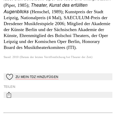
Theater, Kunst des erfüllten
(Piper, 1985);
Augenblicks
(Henschel, 1989); Kunstpreis der Stadt
Leipzig, Nationalpreis (4 Mal), SAECULUM-Preis der
Dresdener Musikfestspiele 2006; Mitglied der Akademie
der Künste Berlin und der Sächsischen Akademie der
Künste, Ehrenmitglied des Bolschoi Theaters, der Oper
Leipzig und der Komischen Oper Berlin, Honorary
Board des Musiktheaterkomitees (ITI).
Stand
:
2010
(
Datum der letzten Veröffentlichung bei Theater der Zeit
)
ZU MEIN-TDZ HINZUFÜGEN
Zu Mein-TdZ hinzufügen
TEILEN
:
mail