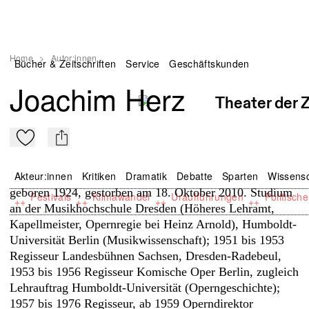
Home
>
Autor:innen
Bücher & Zeitschriften
Service
Geschäftskunden
Joachim Herz
Zu Mein-TdZ hinzufügen
mail
Akteur:innen
Kritiken
Dramatik
Debatte
Sparten
Wissensc
geboren 1924, gestorben am 18. Oktober 2010. Studium
Festivals
Klimawandel
Uraufführungen
Politisch
++
++
++
++
an der Musikhochschule Dresden (Höheres Lehramt,
Kapellmeister, Opernregie bei Heinz Arnold), Humboldt-
Universität Berlin (Musikwissenschaft); 1951 bis 1953
Regisseur Landesbühnen Sachsen, Dresden-Radebeul,
1953 bis 1956 Regisseur Komische Oper Berlin, zugleich
Lehrauftrag Humboldt-Universität (Operngeschichte);
1957 bis 1976 Regisseur, ab 1959 Operndirektor