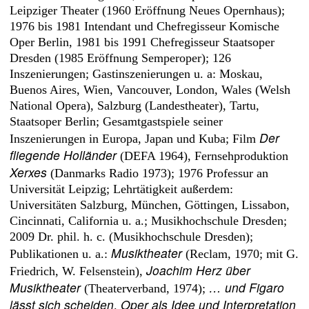
Leipziger Theater (1960 Eröffnung Neues Opernhaus);
1976 bis 1981 Intendant und Chefregisseur Komische
Oper Berlin, 1981 bis 1991 Chefregisseur Staatsoper
Dresden (1985 Eröffnung Semperoper); 126
Inszenierungen; Gastinszenierungen u. a: Moskau,
Buenos Aires, Wien, Vancouver, London, Wales (Welsh
National Opera), Salzburg (Landestheater), Tartu,
Staatsoper Berlin; Gesamtgastspiele seiner
Der
Inszenierungen in Europa, Japan und Kuba; Film
fliegende Holländer
(DEFA 1964), Fernsehproduktion
Xerxes
(Danmarks Radio 1973); 1976 Professur an
Universität Leipzig; Lehrtätigkeit außerdem:
Universitäten Salzburg, München, Göttingen, Lissabon,
Cincinnati, California u. a.; Musikhochschule Dresden;
2009 Dr. phil. h. c. (Musikhochschule Dresden);
Musiktheater
Publikationen u. a.:
(Reclam, 1970; mit G.
Joachim Herz über
Friedrich, W. Felsenstein),
Musiktheater
… und Figaro
(Theaterverband, 1974);
lässt sich scheiden
Oper als Idee und Interpretation
.