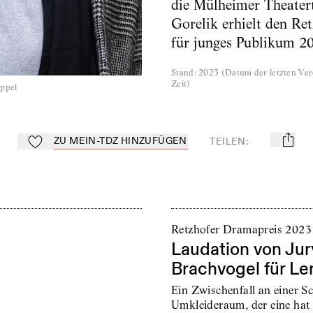
die Mülheimer Theater
Gorelik erhielt den Re
für junges Publikum 2
Stand
:
2023
(
Datum der letzten Ver
Zeit
)
ppel
ZU MEIN-TDZ HINZUFÜGEN
TEILEN
:
mail
Zu Mein-TdZ hinzufügen
Retzhofer Dramapreis 2023
Laudation von Jur
Brachvogel für Le
Ein Zwischenfall an einer S
Umkleideraum, der eine hat 