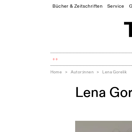
Bücher & Zeitschriften
Service
G
++
Home
>
Autor:innen
>
Lena Gorelik
Lena Gor