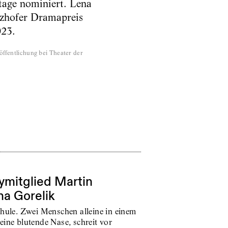
tage nominiert. Lena
tzhofer Dramapreis
023.
öffentlichung bei Theater der
ymitglied Martin
na Gorelik
chule. Zwei Menschen alleine in einem
eine blutende Nase, schreit vor