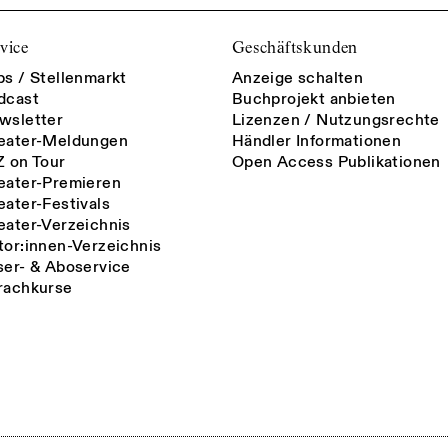
vice
Geschäftskunden
bs / Stellenmarkt
Anzeige schalten
dcast
Buchprojekt anbieten
wsletter
Lizenzen / Nutzungsrechte
eater-Meldungen
Händler Informationen
Z on Tour
Open Access Publikationen
eater-Premieren
eater-Festivals
eater-Verzeichnis
tor:innen-Verzeichnis
ser- & Aboservice
rachkurse