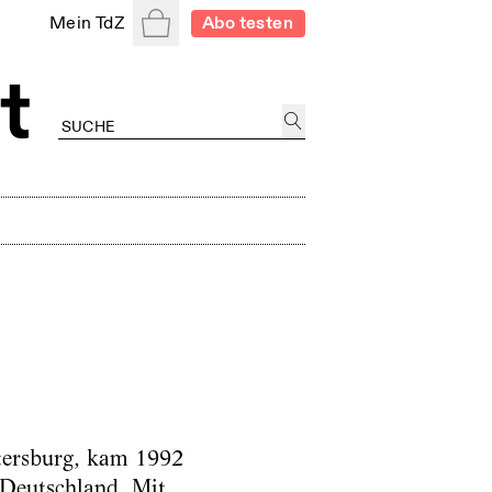
Warenkorb
Mein TdZ
Abo testen
etersburg, kam 1992
 Deutschland. Mit