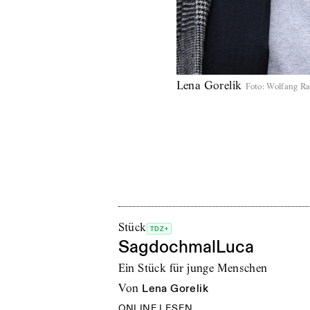
Lena Gorelik
Foto
:
Wolfang Ra
Stück
TDZ+
SagdochmalLuca
Ein Stück für junge Menschen
von
Lena Gorelik
ONLINE LESEN