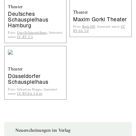
Theater
Theater
Deutsches
Maxim Gorki Theater
Schauspielhaus
Hamburg
Foto
:
Beek100
, lizensiert unter
CC
BY-SA 3.0
Foto
:
User:Schauspielhaus
, lizensiert
unter
CC BY 2.5
Theater
Düsseldorfer
Schauspielhaus
Foto
:
Sebastian Hoppe, lizensiert
unter
CC BY-SA 3.0 de
Neuerscheinungen im Verlag