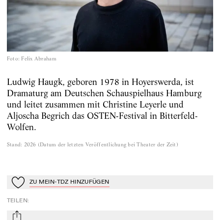
Foto
:
Felix Abraham
Ludwig Haugk, geboren 1978 in Hoyerswerda, ist
Dramaturg am Deutschen Schauspielhaus Hamburg
und leitet zusammen mit Christine Leyerle und
Aljoscha Begrich das OSTEN-Festival in Bitterfeld-
Wolfen.
Stand
:
2026
(
Datum der letzten Veröffentlichung bei Theater der Zeit
)
ZU MEIN-TDZ HINZUFÜGEN
Zu Mein-TdZ hinzufügen
TEILEN
: