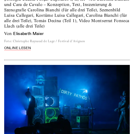
und Cara de Cavalo – Konzeption, Text, Inszenierung &
Szenografie Carolina Bianchi (für alle drei Teile), Szenenbild
Luisa Callegari, Kostüme Luisa Callegari, Carolina Bianchi (für
alle drei Teile), Tomás Decina (Teil 1), Video Montserrat Fonseca
Llach (alle drei Teile)
von
Elisabeth Maier
Foto
:
Christophe Raynaud de Lage / Festival d'Avignon
ONLINE LESEN