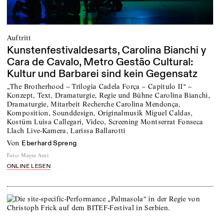
Auftritt
Kunstenfestivaldesarts, Carolina Bianchi y
Cara de Cavalo, Metro Gestão Cultural:
Kultur und Barbarei sind kein Gegensatz
„The Brotherhood – Trilogia Cadela Força – Capitulo II“ –
Konzept, Text, Dramaturgie, Regie und Bühne Carolina Bianchi,
Dramaturgie, Mitarbeit Recherche Carolina Mendonça,
Komposition, Sounddesign, Originalmusik Miguel Caldas,
Kostüm Luisa Callegari, Video, Screening Montserrat Fonseca
Llach Live-Kamera, Larissa Ballarotti
von
Eberhard Spreng
Foto
:
Mayra Azzi
ONLINE LESEN