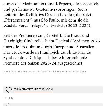
durch das Medium Text und Körpern, die sensorische
und performative Gesten hervorbringen. Sie ist
Leiterin des Kollektivs Cara de Cavalo (übersetzt
„Pferdegesicht”) aus São Paulo, mit dem sie die
„Cadela Força Trilogie“ entwickelt (2022–2025).
Seit der Premiere von „Kapitel I: Die Braut und
Goodnight Cinderella“
beim Festival d’Avignon 2023
tourt die Produktion durch Europa und Australien.
Das Stück wurde in Frankreich durch Le Prix du
Syndicat de la Critique als beste internationale
Premiere der Saison 2023/24 ausgezeichnet.
Stand
:
2026
(
Datum der letzten Veröffentlichung bei Theater der Zeit
)
ZU MEIN-TDZ HINZUFÜGEN
Zu Mein-TdZ hinzufügen
TEILEN
: