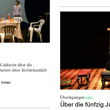
 Calderón über die
atten eines Justizskandals
 Irmer
Überlegungen
TDZ+
Über die fünfzig J