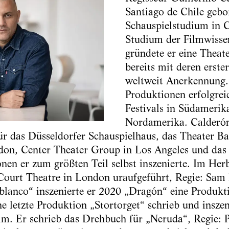
Santiago de Chile geb
Schauspielstudium in 
Studium der Filmwisse
gründete er eine Theat
bereits mit deren erst
weltweit Anerkennung.
Produktionen erfolgrei
Festivals in Südameri
Nordamerika. Calderón
für das Düsseldorfer Schauspielhaus, das Theater B
on, Center Theater Group in Los Angeles und das 
en er zum größten Teil selbst inszenierte. Im Her
ourt Theatre in London uraufgeführt, Regie: Sam P
blanco“ inszenierte er 2020 „Dragón“ eine Produkti
e letzte Produktion „Stortorget“ schrieb und inszen
lm. Er schrieb das Drehbuch für „Neruda“, Regie: 