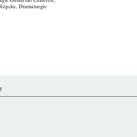
egie Guillermo Calderón,
 Röpcke, Dramaturgie
g