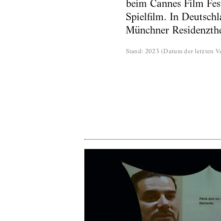
beim Cannes Film Fest
Spielfilm. In Deutsch
Münchner Residenzthe
Stand
:
2023
(
Datum der letzten Ve