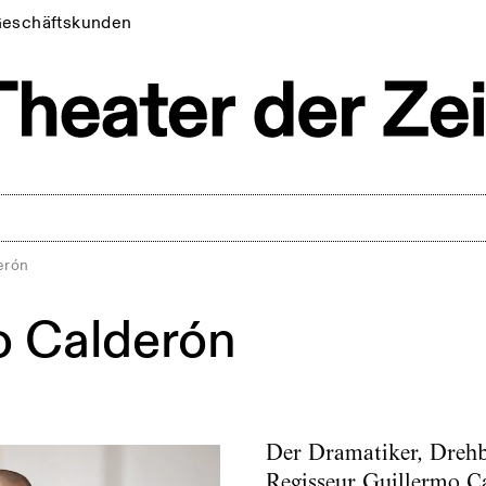
eschäftskunden
erón
o Calderón
Der Dramatiker, Dreh
Regisseur Guillermo C