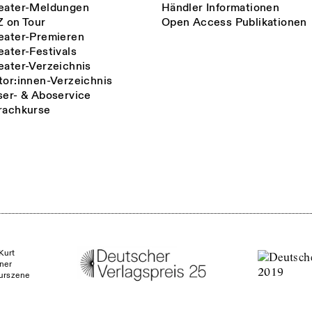
eater-Meldungen
Händler Informationen
Z on Tour
Open Access Publikationen
eater-Premieren
eater-Festivals
eater-Verzeichnis
tor:innen-Verzeichnis
ser- & Aboservice
rachkurse
Kurt
ner
turszene