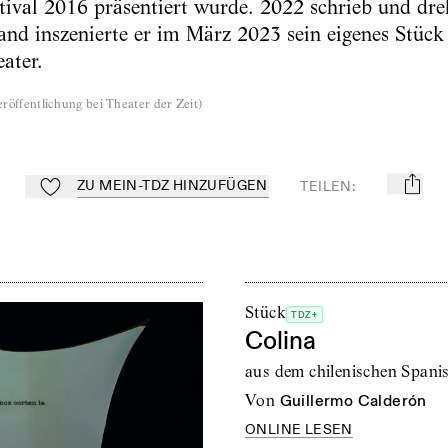
ival 2016 präsentiert wurde. 2022 schrieb und dreh
land inszenierte er im März 2023 sein eigenes Stüc
ater.
röffentlichung bei Theater der Zeit
)
ZU MEIN-TDZ HINZUFÜGEN
TEILEN
:
mail
Zu Mein-TdZ hinzufügen
Stück
TDZ+
Colina
aus dem chilenischen Spani
von
Guillermo Calderón
ONLINE LESEN