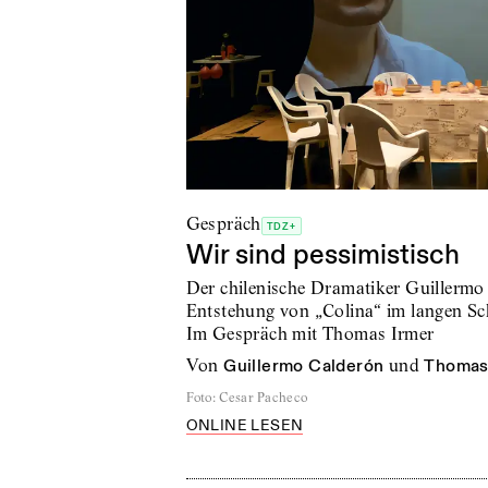
Gespräch
TDZ+
Wir sind pessimistisch
Der chilenische Dramatiker Guillermo
Entstehung von „Colina“ im langen Sch
Im Gespräch mit Thomas Irmer
von
Guillermo Calderón
und
Thomas
Foto
:
Cesar Pacheco
ONLINE LESEN