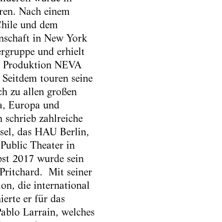
oren. Nach einem
Chile und dem
nschaft in New York
ergruppe und erhielt
er Produktion NEVA
 Seitdem touren seine
ch zu allen großen
ka, Europa und
 schrieb zahlreiche
asel, das HAU Berlin,
Public Theater in
bst 2017 wurde sein
ritchard. Mit seiner
on, die international
ierte er für das
Pablo Larrain, welches