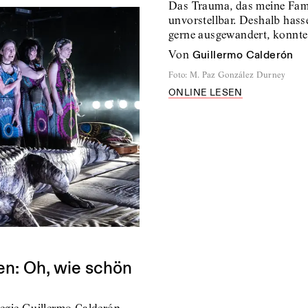
Das Trauma, das meine Famili
unvorstellbar. Deshalb hasse
gerne ausgewandert, konnte
von
Guillermo Calderón
Foto
:
M. Paz González Durney
ONLINE LESEN
n: Oh, wie schön