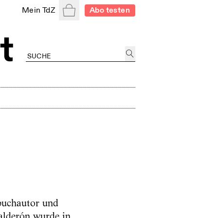
Warenkorb
Mein TdZ
Abo testen
buchautor und
alderón wurde in