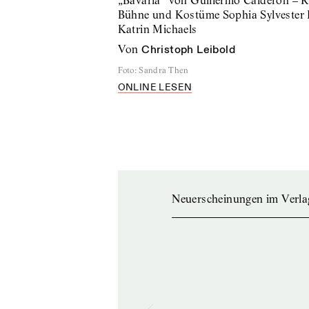
„Bavaria“ von Guillermo Calderón – R
Bühne und Kostüme Sophia Sylvester
Katrin Michaels
von
Christoph Leibold
Foto
:
Sandra Then
ONLINE LESEN
Neuerscheinungen im Verla