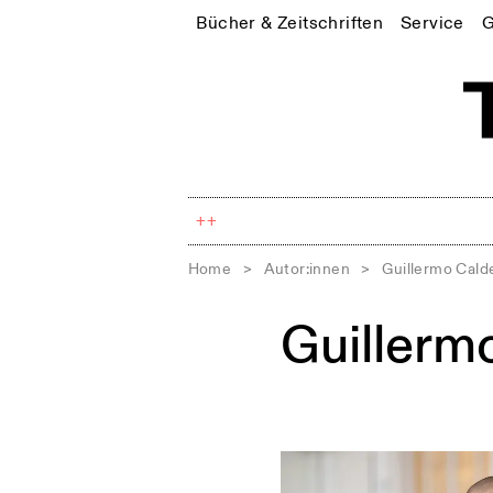
Bücher & Zeitschriften
Service
G
++
Home
>
Autor:innen
>
Guillermo Cald
Guillerm