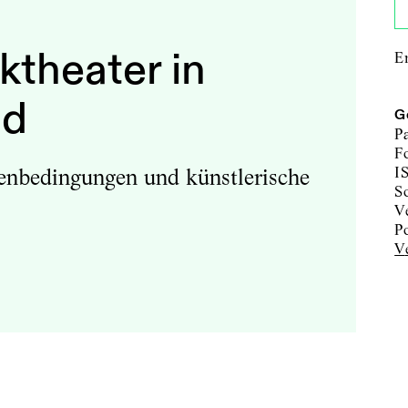
ktheater in
E
nd
G
P
F
enbedingungen und künstlerische
I