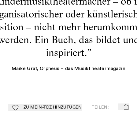
indermusiktheatermacher – ob 
ganisatorischer oder künstlerisc
sition – nicht mehr herumkom
werden. Ein Buch, das bildet un
inspiriert.
”
Maike Graf
, Orpheus – das MusikTheatermagazin
ZU MEIN-TDZ HINZUFÜGEN
TEILEN
:
mail
Zu Mein-TdZ hinzufügen