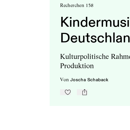
Recherchen 158
Kindermusi
Deutschla
Kulturpolitische Rahm
Produktion
von
Joscha Schaback
Zu Mein-TdZ hinzufügen
mail