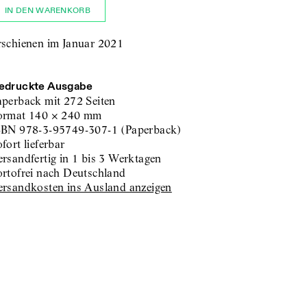
IN DEN WARENKORB
rschienen im Januar 2021
edruckte Ausgabe
aperback
mit 272 Seiten
ormat
140
×
240
mm
SBN
978-3-95749-307-1
(
Paperback
)
sofort lieferbar
versandfertig in 1 bis 3 Werktagen
portofrei nach Deutschland
Versandkosten ins Ausland anzeigen