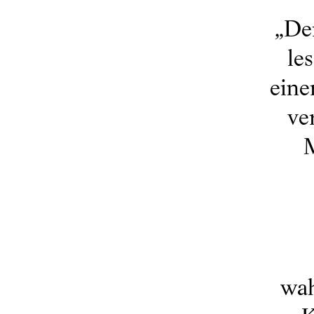
„
Der
le
eine
ve
M
wah