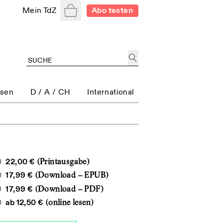
Warenkorb
Mein TdZ
Abo testen
ssen
D / A / CH
International
22,00 €
(Printausgabe)
17,99 €
(Download – EPUB)
17,99 €
(Download – PDF)
ab
12,50 €
(online lesen)