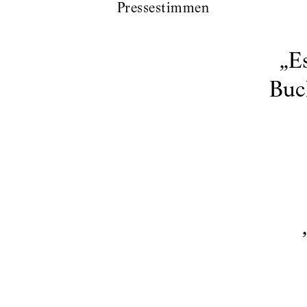
Pressestimmen
„
E
Buch