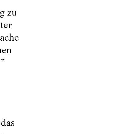
ig zu
ter
rache
nen
.
”
 das