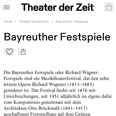
War
Home
>
Theater-Verzeichnis
>
Bayreuther Festspiele
Bayreuther Festspiele
Zu Mein-TdZ hinzufügen
mail
Die Bayreuther Festspiele oder Richard-Wagner-
Festspiele sind ein Musiktheaterfestival, das den zehn
letzten Opern Richard Wagners (1813–1883)
gewidmet ist. Das Festival findet seit 1876 mit
Unterbrechungen, seit 1951 alljährlich im eigens dafür
vom Komponisten gemeinsam mit dem
Architekten Otto Brückwald (1841–1917)
geschaffenen Festspielhaus auf dem Grünen