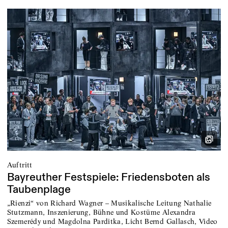
Auftritt
Bayreuther Festspiele: Friedensboten als
Taubenplage
„Rienzi“ von Richard Wagner – Musikalische Leitung Nathalie
Stutzmann, Inszenierung, Bühne und Kostüme Alexandra
Szemerédy und Magdolna Parditka, Licht Bernd Gallasch, Video