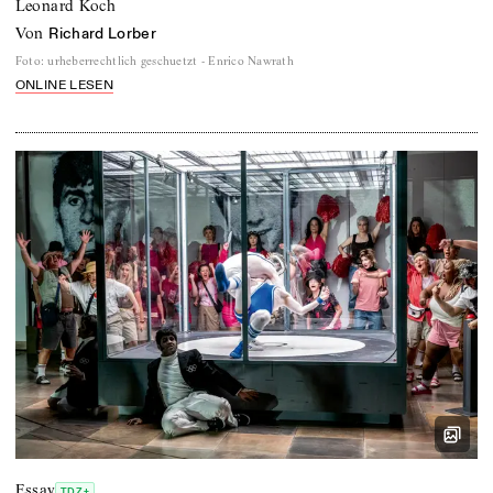
Leonard Koch
von
Richard Lorber
Foto
:
urheberrechtlich geschuetzt - Enrico Nawrath
ONLINE LESEN
Essay
TDZ+