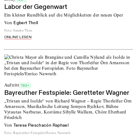
Labor der Gegenwart
Ein kleiner Rundblick auf die Möglichkeiten der neuen Oper
von
Egbert Tholl
Foto
:
Sandra Then
ONLINE LESEN
Auftritt
TDZ+
Bayreuther Festspiele: Geretteter Wagner
„Tristan und Isolde“ von Richard Wagner – Regie Thorleifur Örn
Arnarsson, Musikalische Leitung Semyon Bychkov, Bühne
Vytautas Narbutas, Kostüme Sibylle Wallum, Chöre Eberhard
Friedrich
von
Teresa Pieschacón Raphael
Foto
:
Bayreuther Festspiele/Enrico Nawrath