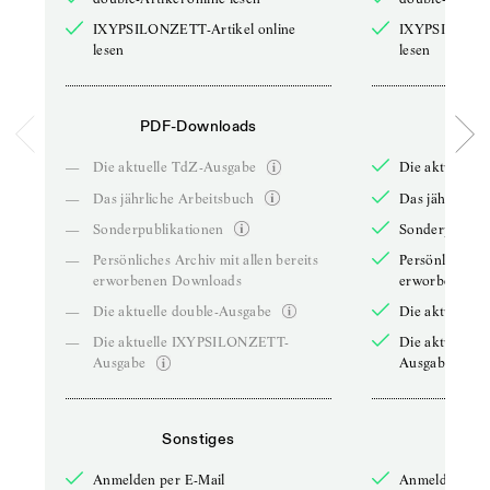
IXYPSILONZETT-Artikel online
IXYPSILONZET
lesen
lesen
PDF-Downloads
PDF-
—
Die aktuelle TdZ-Ausgabe
Die aktuelle 
—
Das jährliche Arbeitsbuch
Das jährliche 
—
Sonderpublikationen
Sonderpublika
—
Persönliches Archiv mit allen bereits
Persönliches A
erworbenen Downloads
erworbenen D
—
Die aktuelle double-Ausgabe
Die aktuelle 
—
Die aktuelle IXYPSILONZETT-
Die aktuelle
Ausgabe
Ausgabe
Sonstiges
So
Anmelden per E-Mail
Anmelden per 