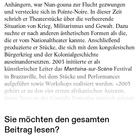
Anhängern, war Nian-gouna zur Flucht gezwungen
und versteckte sich in Pointe-Noire. In dieser Zeit
schrieb er Theaterstücke über die verheerende
Situation von Krieg, Militarismus und Gewalt. Dazu
suchte er nach anderen ästhetischen Formen als die,
die er vom Nationaltheater kannte. Anschließend
produzierte er Stücke, die sich mit dem kongolesischen
Bürgerkrieg und der Kolonialgeschichte
auseinandersetzten. 2003 initiierte er als
künstlerischer Leiter das
Festival
Mantsina-sur-Scène
in Brazzaville, bei dem Stücke und Performances
aufgeführt sowie Workshops realisiert werden. »2005
gehört er zu den vier ersten afrikanischen Autoren,
deren Texte an der Comédie Française szenisch gelesen
303...
werden.«
Sie möchten den gesamten
Beitrag lesen?