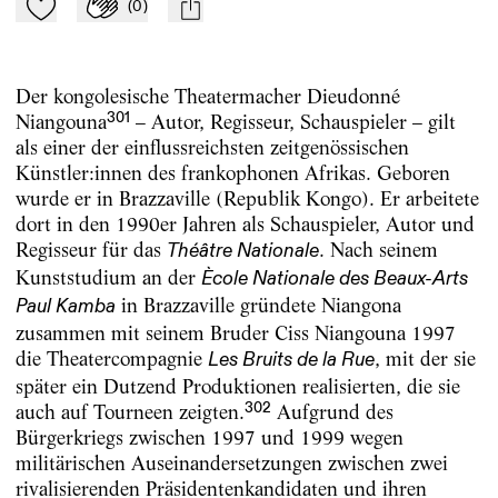
(
0
)
Zu Mein-TdZ hinzufügen
Applaudieren
mail
Der kongolesische Theatermacher Dieudonné
301
Niangouna
– Autor, Regisseur, Schauspieler – gilt
als einer der einflussreichsten zeitgenössischen
Künstler:innen des frankophonen Afrikas. Geboren
wurde er in Brazzaville (Republik Kongo). Er arbeitete
dort in den 1990er Jahren als Schauspieler, Autor und
Regisseur für das
. Nach seinem
Théâtre Nationale
Kunststudium an der
Ècole Nationale des Beaux-Arts
in Brazzaville gründete Niangona
Paul Kamba
zusammen mit seinem Bruder Ciss Niangouna 1997
die Theatercompagnie
, mit der sie
Les Bruits de la Rue
später ein Dutzend Produktionen realisierten, die sie
302
auch auf Tourneen zeigten.
Aufgrund des
Bürgerkriegs zwischen 1997 und 1999 wegen
militärischen Auseinandersetzungen zwischen zwei
rivalisierenden Präsidentenkandidaten und ihren