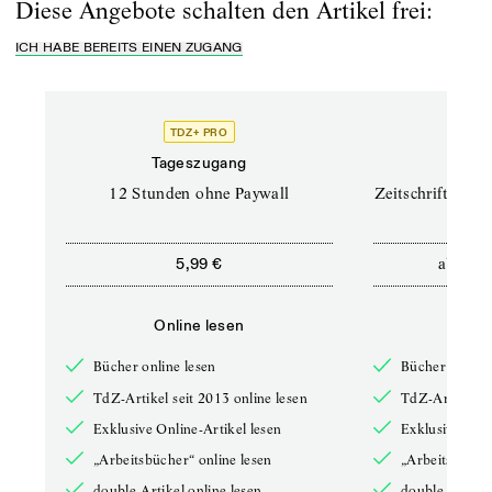
Diese Angebote schalten den Artikel frei:
ICH HABE BEREITS EINEN ZUGANG
TDZ+ PRO
TD
Tageszugang
Prof
12 Stunden ohne Paywall
Zeitschriften un
ab
5,99 €
12,5
Online lesen
Onli
Bücher online lesen
Bücher online 
TdZ-Artikel seit 2013 online lesen
TdZ-Artikel se
Exklusive Online-Artikel lesen
Exklusive Onli
„Arbeitsbücher“ online lesen
„Arbeitsbücher
double-Artikel online lesen
double-Artikel