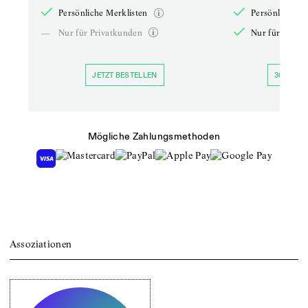
Persönliche Merklisten
Persönliche Me
—
Nur für Privatkunden
Nur für Priva
JETZT BESTELLEN
30 TAGE 
Mögliche Zahlungsmethoden
Assoziationen