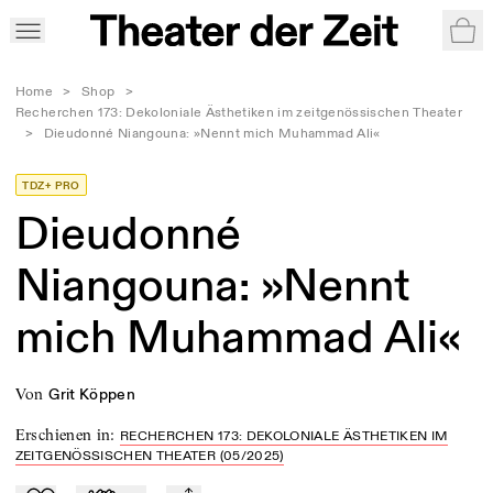
War
Home
>
Shop
>
Recherchen 173: Dekoloniale Ästhetiken im zeitgenössischen Theater
>
Dieudonné Niangouna: »Nennt mich Muhammad Ali«
TDZ+ PRO
Dieudonné
Niangouna: »Nennt
mich Muhammad Ali«
von
Grit Köppen
Erschienen in
:
RECHERCHEN 173: DEKOLONIALE ÄSTHETIKEN IM
ZEITGENÖSSISCHEN THEATER (05/2025)