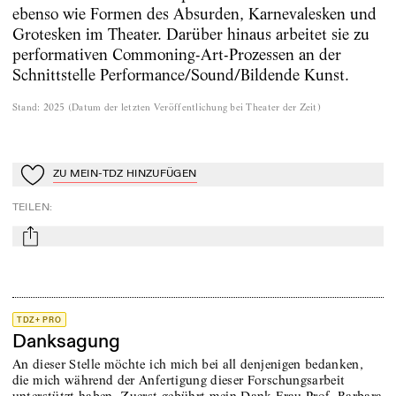
ebenso wie Formen des Absurden, Karnevalesken und
Grotesken im Theater. Darüber hinaus arbeitet sie zu
performativen Commoning-Art-Prozessen an der
Schnittstelle Performance/Sound/Bildende Kunst.
Stand
:
2025
(
Datum der letzten Veröffentlichung bei Theater der Zeit
)
ZU MEIN-TDZ HINZUFÜGEN
Zu Mein-TdZ hinzufügen
TEILEN
:
mail
TDZ+ PRO
Danksagung
An dieser Stelle möchte ich mich bei all denjenigen bedanken,
die mich während der Anfertigung dieser Forschungsarbeit