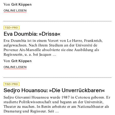
von
Grit Köppen
ONLINE LESEN
TDZ+ PRO
Eva Doumbia: »Drissa«
Eva Doumbia ist in einem Vorort von Le Havre, Frankreich,
aufgewachsen. Nach ihrem Studium an der Université de
Provence Aix-Marseille absolvierte sie eine Ausbildung als
Regisseurin, u. a. bei Jacques …
von
Grit Köppen
ONLINE LESEN
TDZ+ PRO
Sedjro Houansou: »Die Unverrückbaren«
Sedjro Giovanni Houansou wurde 1987 in Cotonou geboren. Er
studierte Politikwissenschaft und begann an der Universität,
Theater zu machen. In Benin arbeitete er am Nationaltheater als
Dramaturg und Regisseur. Seit …