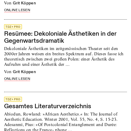
von
Grit Köppen
ONLINE LESEN
TDZ+ PRO
Resümee: Dekoloniale Ästhetiken in der
Gegenwartsdramatik
Dekoloniale Ästhetiken im zeitgenössischen Theater seit den
2000er Jahren weisen ein breites Spektrum auf. Dieses fasse ich
theoretisch zwischen zwei großen Polen: einer Ästhetik des
Aufruhrs und einer Ästhetik der …
von
Grit Köppen
ONLINE LESEN
TDZ+ PRO
Gesamtes Literaturverzeichnis
Abiodun, Rowland: »African Aesthetics.« In: The Journal of
Aesthetic Education. Winter 2001, Vol. 35, No. 4, S. 15-23.
Adesanmi, Pius: »Of Postcolonial Entanglement and Durée:
Reflections on the Franco- phone …