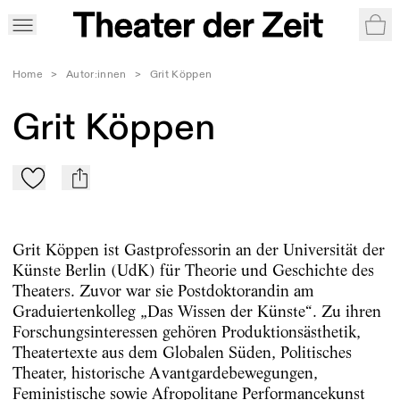
War
Home
>
Autor:innen
>
Grit Köppen
Grit Köppen
Zu Mein-TdZ hinzufügen
mail
Grit Köppen ist Gastprofessorin an der Universität der
Künste Berlin (UdK) für Theorie und Geschichte des
Theaters. Zuvor war sie Postdoktorandin am
Graduiertenkolleg „Das Wissen der Künste“. Zu ihren
Forschungsinteressen gehören Produktionsästhetik,
Theatertexte aus dem Globalen Süden, Politisches
Theater, historische Avantgardebewegungen,
Feministische sowie Afropolitane Performancekunst