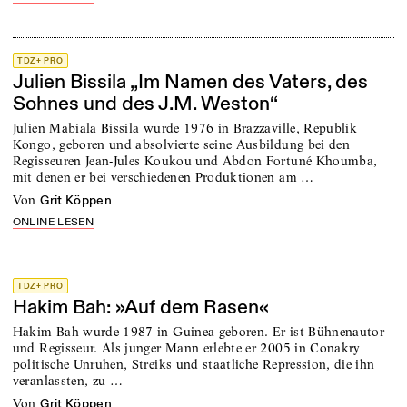
TDZ+ PRO
Julien Bissila „Im Namen des Vaters, des
Sohnes und des J.M. Weston“
Julien Mabiala Bissila wurde 1976 in Brazzaville, Republik
Kongo, geboren und absolvierte seine Ausbildung bei den
Regisseuren Jean-Jules Koukou und Abdon Fortuné Khoumba,
mit denen er bei verschiedenen Produktionen am …
von
Grit Köppen
ONLINE LESEN
TDZ+ PRO
Hakim Bah: »Auf dem Rasen«
Hakim Bah wurde 1987 in Guinea geboren. Er ist Bühnenautor
und Regisseur. Als junger Mann erlebte er 2005 in Conakry
politische Unruhen, Streiks und staatliche Repression, die ihn
veranlassten, zu …
von
Grit Köppen