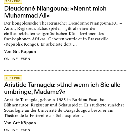
TDZ+ PRO
Dieudonné Niangouna: »Nennt mich
Muhammad Ali«
Der kongolesische Theatermacher Dieudonné Niangouna301 –
Autor, Regisseur, Schauspieler – gilt als einer der
einflussreichsten zeitgenössischen Künstler:innen des
frankophonen Afrikas. Geboren wurde er in Brazzaville
(Republik Kongo). Er arbeitete dort …
von
Grit Köppen
ONLINE LESEN
TDZ+ PRO
Aristide Tarnagda: »Und wenn ich Sie alle
umbringe, Madame?«
Aristide Tarnagda, geboren 1983 in Burkina Faso, ist
Bühnenautor, Regisseur und Schauspieler. Er studierte zunächst
Soziologie an der Université de Ouagadougou bevor er am
Théâtre de la Fraternité als Schauspieler …
von
Grit Köppen
ONLINE LESEN