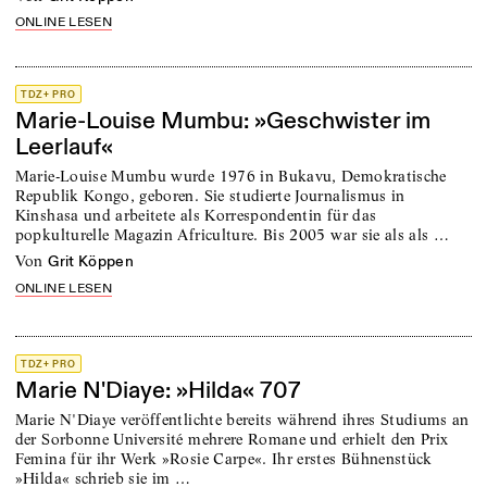
ONLINE LESEN
TDZ+ PRO
Marie-Louise Mumbu: »Geschwister im
Leerlauf«
Marie-Louise Mumbu wurde 1976 in Bukavu, Demokratische
Republik Kongo, geboren. Sie studierte Journalismus in
Kinshasa und arbeitete als Korrespondentin für das
popkulturelle Magazin Africulture. Bis 2005 war sie als als …
von
Grit Köppen
ONLINE LESEN
TDZ+ PRO
Marie N'Diaye: »Hilda« 707
Marie N'Diaye veröffentlichte bereits während ihres Studiums an
der Sorbonne Université mehrere Romane und erhielt den Prix
Femina für ihr Werk »Rosie Carpe«. Ihr erstes Bühnenstück
»Hilda« schrieb sie im …