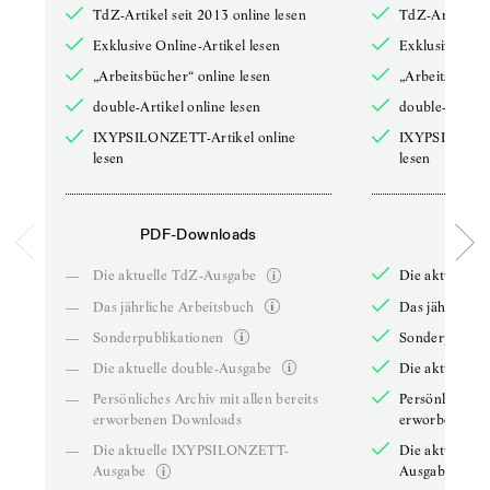
TdZ-Artikel seit 2013 online lesen
TdZ-Artikel se
Exklusive Online-Artikel lesen
Exklusive Onli
„Arbeitsbücher“ online lesen
„Arbeitsbücher
double-Artikel online lesen
double-Artikel
IXYPSILONZETT-Artikel online
IXYPSILONZET
lesen
lesen
PDF-Downloads
PDF-
—
Die aktuelle TdZ-Ausgabe
Die aktuelle 
—
Das jährliche Arbeitsbuch
Das jährliche 
—
Sonderpublikationen
Sonderpublika
—
Die aktuelle double-Ausgabe
Die aktuelle 
—
Persönliches Archiv mit allen bereits
Persönliches A
erworbenen Downloads
erworbenen D
—
Die aktuelle IXYPSILONZETT-
Die aktuelle
Ausgabe
Ausgabe