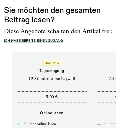
Sie möchten den gesamten
Beitrag lesen?
Diese Angebote schalten den Artikel frei:
ICH HABE BEREITS EINEN ZUGANG
TDZ+ PRO
Tageszugang
Stand
12 Stunden ohne Paywall
Zeitschrif
ab
5,99 €
5,9
Online lesen
Onli
Bücher online lesen
—
Bücher online 