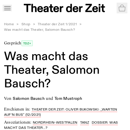
War
Home
>
Shop
>
Theater der Zeit 1/2021
>
Was macht das Theater, Salomon Bausch?
Gespräch
TDZ+
Was macht das
Theater, Salomon
Bausch?
von
und
Salomon Bausch
Tom Mustroph
Erschienen in
:
THEATER DER ZEIT: OLIVER BUKOWSKI: „WARTEN
AUF’N BUS“ (12/2021)
Assoziationen
:
NORDRHEIN-WESTFALEN
TANZ
DOSSIER: WAS
MACHT DAS THEATER...?