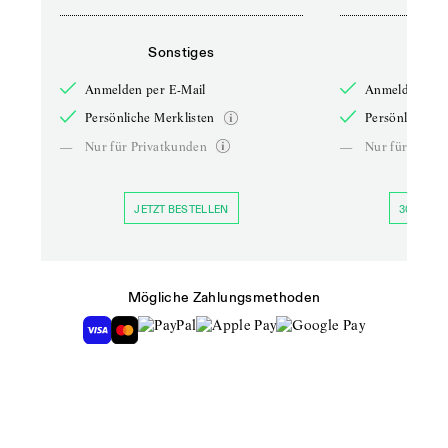
Sonstiges
So
Anmelden per E-Mail
Anmelden per 
Persönliche Merklisten
Persönliche Me
—
Nur für Privatkunden
—
Nur für Priva
JETZT BESTELLEN
30 TAGE 
Mögliche Zahlungsmethoden