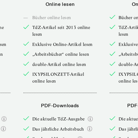
Online lesen
On
—
Bücher online lesen
Bücher on
ne
TdZ-Artikel seit 2013 online
TdZ-Artik
lesen
lesen
esen
Exklusive Online-Artikel lesen
Exklusive
en
„Arbeitsbücher“ online lesen
„Arbeitsb
double-Artikel online lesen
double-Ar
IXYPSILONZETT-Artikel
IXYPSIL
online lesen
online le
PDF-Downloads
PDF
Die aktuelle TdZ-Ausgabe
Die aktu
Das jährliche Arbeitsbuch
Das jährl