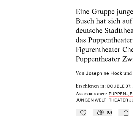
Eine Gruppe junge
Busch hat sich auf
deutsche Stadtthe
das Puppentheater
Figurentheater Ch
Puppentheater Zw
von
Josephine Hock
und
Erschienen in
:
DOUBLE 37: 
Assoziationen
:
PUPPEN-, 
JUNGEN WELT
THEATER J
(
0
)
Zu Mein-TdZ hinzufügen
Applaudieren
mail