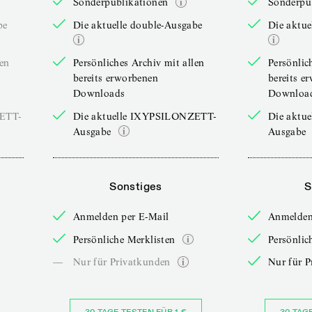
Sonderpublikationen
Sonderpu
be
Die aktuelle double-Ausgabe
Die aktue
len
Persönliches Archiv mit allen
Persönlic
bereits erworbenen
bereits e
Downloads
Downloa
ZETT-
Die aktuelle IXYPSILONZETT-
Die aktu
Ausgabe
Ausgabe
Sonstiges
S
Anmelden per E-Mail
Anmelden
Persönliche Merklisten
Persönlic
—
Nur für Privatkunden
Nur für P