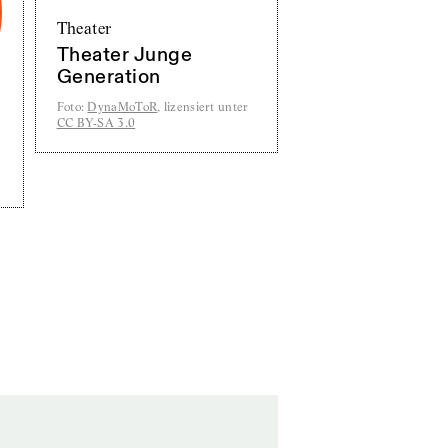
Theater
Theater Junge
Generation
Foto
:
DynaMoToR
, lizensiert unter
CC BY-SA 3.0