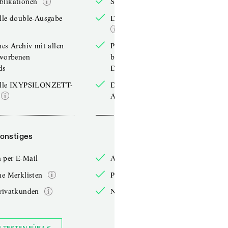
blikationen
Sonderpublikationen
lle double-Ausgabe
Die aktuelle double-Ausgabe
hes Archiv mit allen
Persönliches Archiv mit allen
rworbenen
bereits erworbenen
ds
Downloads
elle IXYPSILONZETT-
Die aktuelle IXYPSILONZETT-
Ausgabe
onstiges
Sonstiges
 per E-Mail
Anmelden per E-Mail
he Merklisten
Persönliche Merklisten
rivatkunden
Nur für Privatkunden