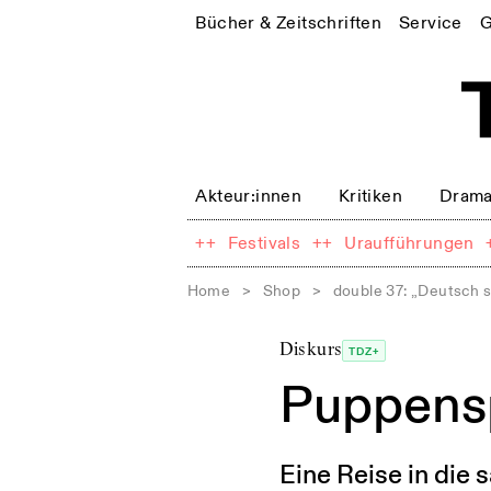
Bücher & Zeitschriften
Service
G
Akteur:innen
Kritiken
Drama
++
Festivals
++
Uraufführungen
Home
>
Shop
>
double 37: „Deutsch s
Diskurs
TDZ+
Puppensp
Eine Reise in die