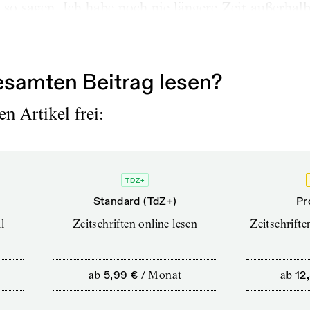
 so sagen. Ich habe noch nie längere Zeit außerhalb
sche Theaterlandschaft. Ich bin nicht stolz, Deutsc
h hier geboren. Wieso...
samten Beitrag lesen?
n Artikel frei:
TDZ+
Standard (TdZ+)
Pr
l
Zeitschriften online lesen
Zeitschrift
ab
5,99 €
/
Monat
ab
12