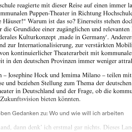
chule reagierte mit dieser Reise auf einen immer 
mmunalen Puppen-Theater in Richtung Hochschule
e Häuser!“ Warum ist das so? Einerseits stehen doch
r die Grundidee einer zugänglichen und relevanten
föderales Kulturkonzept ‚made in Germany‘. Anderers
nd zur Internationalisierung, zur verstärkten Mobil
t von kontinuierlicher Theaterarbeit mit kommuna
eit in den deutschen Provinzen immer weniger attra
n – Josephine Hock und Jemima Milano – teilen mit
se und beziehen Stellung zum Thema der deutschen 
heater in Deutschland und der Frage, ob die komm
e Zukunftsvision bieten könnten.
ben Gedanken zu: Wo und wie will ich arbeiten
and, dann denk’ ich erstmal gar nichts. Dieses Lan