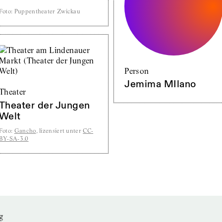
Foto
:
Puppentheater Zwickau
Person
Jemima MIlano
Theater
Theater der Jungen
Welt
Foto
:
Gancho
, lizensiert unter
CC-
BY-SA-3.0
g