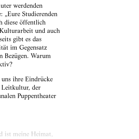
lauter werdenden
: „Eure Studierenden
 diese öffentlich
 Kulturarbeit und auch
eits gibt es das
ität im Gegensatz
len Bezügen. Warum
ktiv?
 uns ihre Eindrücke
Leitkultur, der
unalen Puppentheater
d ist meine Heimat,