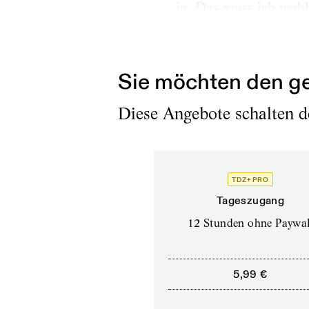
ja. Das muss ich wohl
Ich kenne nur die deut
Zufälligerweise bin ic
Sie möchten den ge
Diese Angebote schalten de
TDZ+ PRO
Tageszugang
12 Stunden ohne Paywal
5,99 €