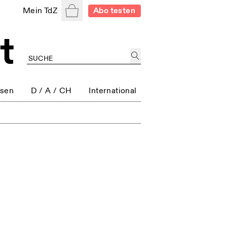
Warenkorb
Mein TdZ
Abo testen
ssen
D / A / CH
International