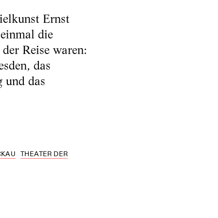
ielkunst Ernst
 einmal die
 der Reise waren:
esden, das
g und das
CKAU
THEATER DER