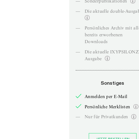
—
Sonderpublikationen
—
Die aktuelle double-Ausga
—
Persönliches Archiv mit al
bereits erworbenen
Downloads
—
Die aktuelle IXYPSILON
Ausgabe
Sonstiges
Anmelden per E-Mail
Persönliche Merklisten
—
Nur für Privatkunden