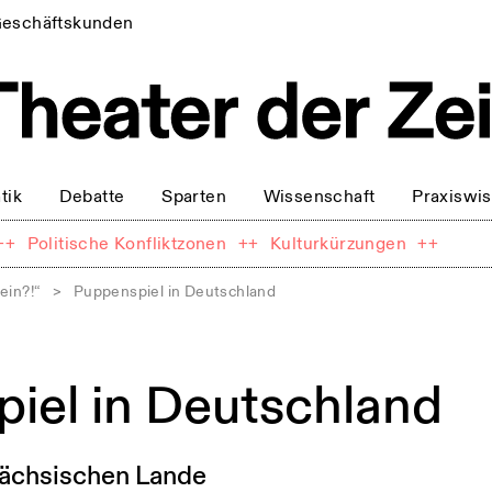
eschäftskunden
tik
Debatte
Sparten
Wissenschaft
Praxiswi
++
Politische Konfliktzonen
++
Kulturkürzungen
++
ein?!“
>
Puppenspiel in Deutschland
iel in Deutschland
 sächsischen Lande