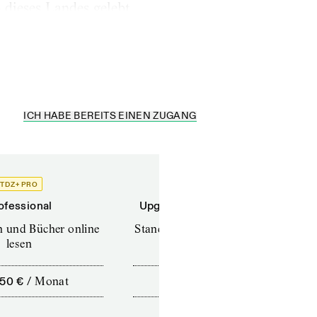
 dieses Landes gelebt.
he zu sein.
ICH HABE BEREITS EINEN ZUGANG
TDZ+ PRO
TDZ+
ofessional
Upgrade für Printabonnenten
en und Bücher online
Standard (TdZ+) – Zeitschriften
lesen
online lesen
,50 €
/
Monat
10,00 €
/
12 Monate