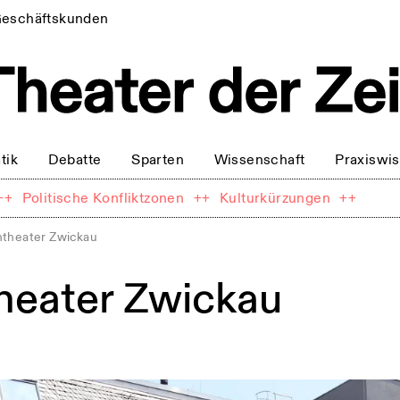
eschäftskunden
tik
Debatte
Sparten
Wissenschaft
Praxiswi
++
Politische Konfliktzonen
++
Kulturkürzungen
++
theater Zwickau
heater Zwickau