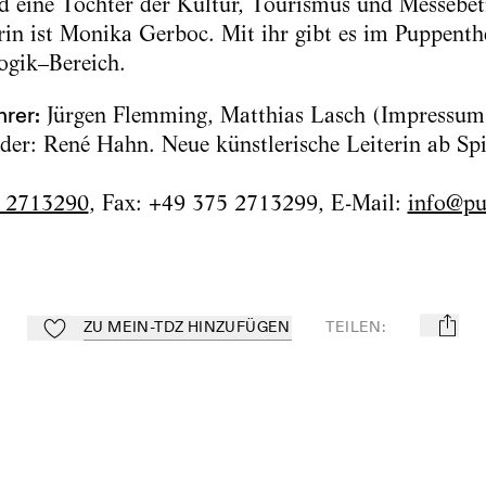
rd eine Tochter der Kultur, Tourismus und Messebe
n ist Monika Gerboc. Mit ihr gibt es im Puppenthe
ogik–Bereich.
rer:
Jürgen Flemming, Matthias Lasch (Impressum
nder: René Hahn. Neue künstlerische Leiterin ab Spi
 2713290
, Fax: +49 375 2713299, E-Mail:
info@pu
ZU MEIN-TDZ HINZUFÜGEN
TEILEN
:
mail
Zu Mein-TdZ hinzufügen