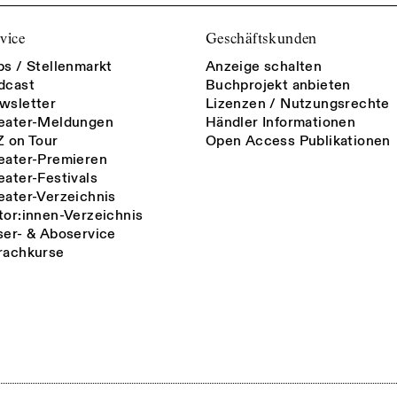
vice
Geschäftskunden
bs / Stellenmarkt
Anzeige schalten
dcast
Buchprojekt anbieten
wsletter
Lizenzen / Nutzungsrechte
eater-Meldungen
Händler Informationen
Z on Tour
Open Access Publikationen
eater-Premieren
eater-Festivals
eater-Verzeichnis
tor:innen-Verzeichnis
ser- & Aboservice
rachkurse