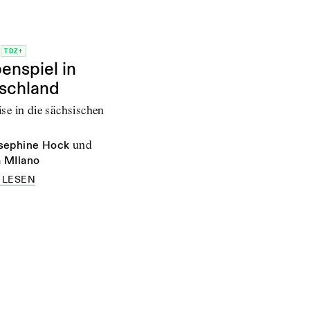
s
TDZ+
enspiel in
schland
ise in die sächsischen
sephine Hock
und
 MIlano
 LESEN