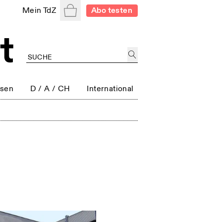
Warenkorb
Mein TdZ
Abo testen
ssen
D / A / CH
International