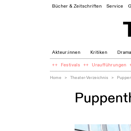
Bücher & Zeitschriften
Service
G
Akteur:innen
Kritiken
Drama
++
Festivals
++
Uraufführungen
Home
>
Theater-Verzeichnis
>
Puppen
Puppent