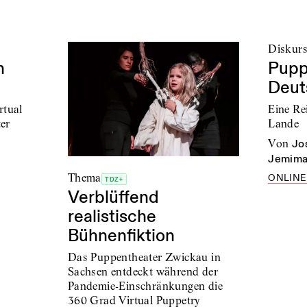
Diskur
n
Pupp
Deut
rtual
Eine Re
er
Lande
von
Jo
Jemima
Thema
ONLINE
TDZ+
Verblüffend
realistische
Bühnenfiktion
Das Puppentheater Zwickau in
Sachsen entdeckt während der
Pandemie-Einschränkungen die
360 Grad Virtual Puppetry