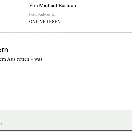
von
Michael Bartsch
Foto
:
Kultour-Z
ONLINE LESEN
ern
dem Aus retten – was
g