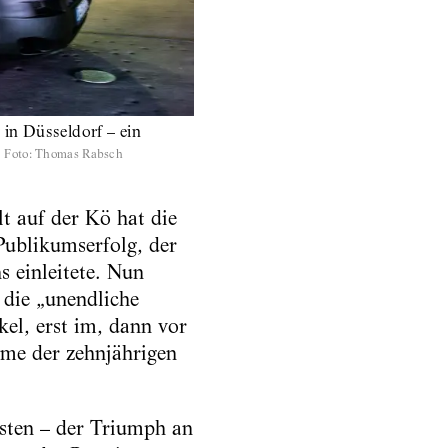
in Düsseldorf – ein
Foto
:
Thomas Rabsch
t auf der Kö hat die
Publikumserfolg, der
 einleitete. Nun
 die „unendliche
el, erst im, dann vor
me der zehnjährigen
gsten – der Triumph an