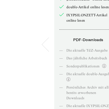
double-Artikel online lesen
IXYPSILONZETT-Artikel
online lesen
PDF-Downloads
—
Die aktuelle TdZ-Ausgabe
—
Das jährliche Arbeitsbuch
—
Sonderpublikationen
—
Die aktuelle double-Ausga
—
Persönliches Archiv mit al
bereits erworbenen
Downloads
—
Die aktuelle IXYPSILON