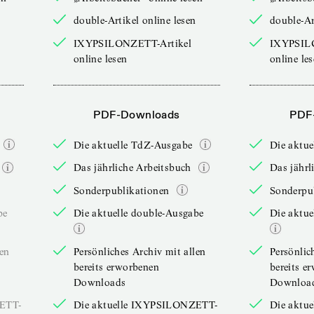
double-Artikel online lesen
double-Ar
IXYPSILONZETT-Artikel
IXYPSIL
online lesen
online le
PDF-Downloads
PDF
Die aktuelle TdZ-Ausgabe
Die aktu
Das jährliche Arbeitsbuch
Das jährl
Sonderpublikationen
Sonderpu
be
Die aktuelle double-Ausgabe
Die aktue
len
Persönliches Archiv mit allen
Persönlic
bereits erworbenen
bereits e
Downloads
Downloa
ZETT-
Die aktuelle IXYPSILONZETT-
Die aktu