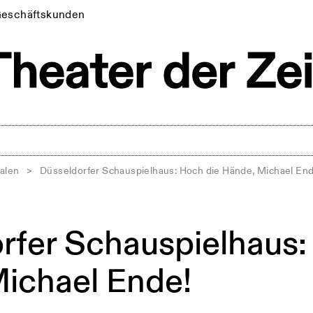
eschäftskunden
alen
>
Düsseldorfer Schauspielhaus: Hoch die Hände, Michael End
rfer Schauspielhaus:
ichael Ende!