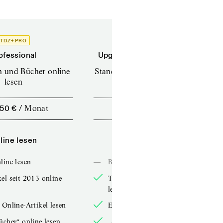
TDZ+ PRO
TDZ+
ofessional
Upgrade für Printabonnenten
en und Bücher online
Standard (TdZ+) – Zeitschriften
lesen
online lesen
,50 €
/
Monat
10,00 €
/
12 Monate
line lesen
Online lesen
line lesen
—
Bücher online lesen
el seit 2013 online
TdZ-Artikel seit 2013 online
lesen
 Online-Artikel lesen
Exklusive Online-Artikel lesen
ücher“ online lesen
„Arbeitsbücher“ online lesen