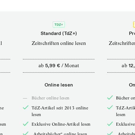
TDZ+
Standard (TdZ+)
Pr
l
Zeitschriften online lesen
Zeitschrift
ab
5,99 €
/
Monat
ab
12
Online lesen
On
—
Bücher online lesen
Bücher on
ne
TdZ-Artikel seit 2013 online
TdZ-Artik
lesen
lesen
esen
Exklusive Online-Artikel lesen
Exklusive
en
„Arbeitsbücher“ online lesen
„Arbeitsb