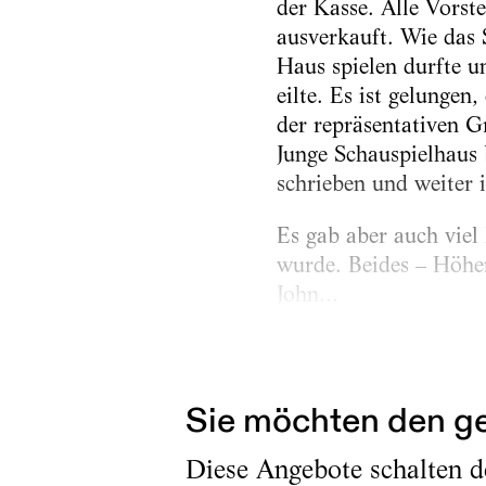
der Kasse. Alle Vorst
ausverkauft. Wie das 
Haus spielen durfte 
eilte. Es ist gelungen
der repräsentativen 
Junge Schauspielhaus 
schrieben und weiter 
Es gab aber auch vie
wurde. Beides – Höhen
John...
Erschienen am
26.5.2026
Sie möchten den ge
Diese Angebote schalten de