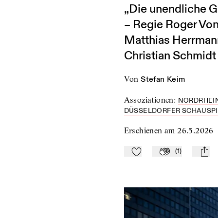
„Die unendliche G
– Regie Roger Von
Matthias Herrmann
Christian Schmidt
von
Stefan Keim
Assoziationen
:
NORDRHEI
DÜSSELDORFER SCHAUSP
Erschienen am
26.5.2026
(
1
)
Zu Mein-TdZ hinzufügen
Applaudieren
mail