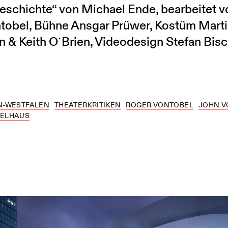
eschichte“ von Michael Ende, bearbeitet v
tobel, Bühne Ansgar Prüwer, Kostüm Marti
 & Keith O´Brien, Videodesign Stefan Bisch
N-WESTFALEN
THEATERKRITIKEN
ROGER VONTOBEL
JOHN V
IELHAUS