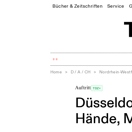
Bücher & Zeitschriften
Service
G
++
Home
>
D / A / CH
>
Nordrhein-Westf
Auftritt
TDZ+
Düsseldo
Hände, M