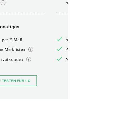
Ausgabe
onstiges
Sonstiges
 per E-Mail
Anmelden per E-Mail
he Merklisten
Persönliche Merklisten
rivatkunden
Nur für Privatkunden
E TESTEN FÜR 1 €
JETZT BESTELLEN