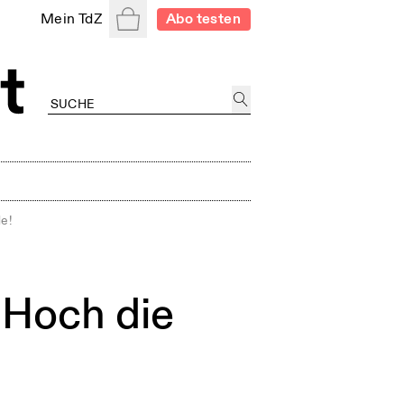
Warenkorb
Mein TdZ
Abo testen
e!
 Hoch die