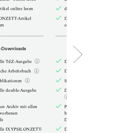
tikel online lesen
double-Artikel online lesen
ONZETT-Artikel
IXYPSILONZETT-Artikel
sen
online lesen
-Downloads
PDF-Downloads
elle TdZ-Ausgabe
Die aktuelle TdZ-Ausgabe
iche Arbeitsbuch
Das jährliche Arbeitsbuch
blikationen
Sonderpublikationen
lle double-Ausgabe
Die aktuelle double-Ausgabe
hes Archiv mit allen
Persönliches Archiv mit allen
rworbenen
bereits erworbenen
ds
Downloads
elle IXYPSILONZETT-
Die aktuelle IXYPSILONZETT-