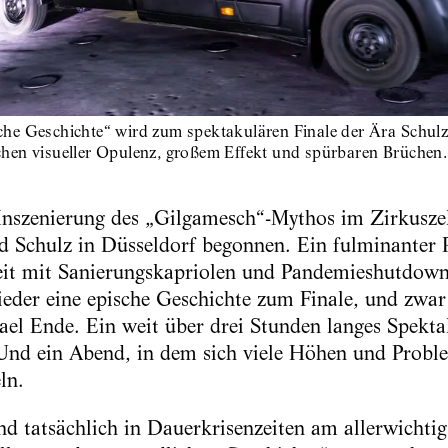
he Geschichte“ wird zum spektakulären Finale der Ära Schulz 
hen visueller Opulenz, großem Effekt und spürbaren Brüchen.
nszenierung des „Gilgamesch“-Mythos im Zirkuszel
d Schulz in Düsseldorf begonnen. Ein fulminanter 
eit mit Sanierungskapriolen und Pandemieshutdowns
ieder eine epische Geschichte zum Finale, und zwar
el Ende. Ein weit über drei Stunden langes Spektak
Und ein Abend, in dem sich viele Höhen und Proble
ln.
d tatsächlich in Dauerkrisenzeiten am allerwichti