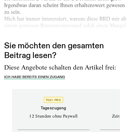
Irgendwas daran scheint Ihnen erhaltenswert gewesen
zu sein.
Mich hat immer interessiert, warum diese BRD mir ab
einem gewissen Bewusstseinsstand solch einen Mangel
an Zugehörigkeitsgefühl verpasst hat, wo in...
Sie möchten den gesamten
Beitrag lesen?
Diese Angebote schalten den Artikel frei:
ICH HABE BEREITS EINEN ZUGANG
TDZ+ PRO
Tageszugang
Stand
12 Stunden ohne Paywall
Zeitschrif