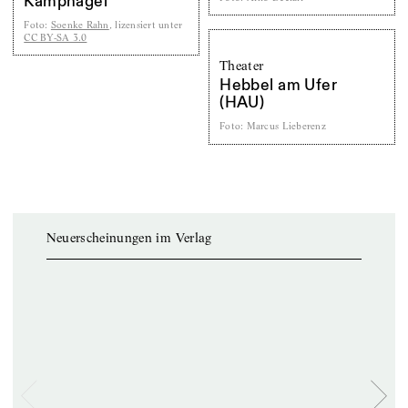
Kampnagel
Foto
:
Soenke Rahn
, lizensiert unter
CC BY-SA 3.0
Theater
Hebbel am Ufer
(HAU)
Foto
:
Marcus Lieberenz
Neuerscheinungen im Verlag