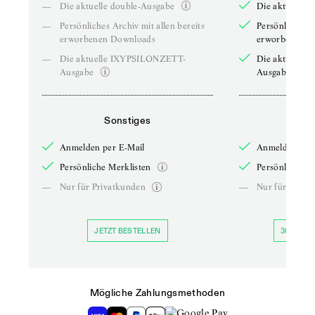
—
Die aktuelle double-Ausgabe
Die aktuelle 
—
Persönliches Archiv mit allen bereits
Persönliches A
erworbenen Downloads
erworbenen D
—
Die aktuelle IXYPSILONZETT-
Die aktuelle
Ausgabe
Ausgabe
Sonstiges
So
Anmelden per E-Mail
Anmelden per 
Persönliche Merklisten
Persönliche Me
—
Nur für Privatkunden
—
Nur für Priva
JETZT BESTELLEN
30 TAGE 
Mögliche Zahlungsmethoden