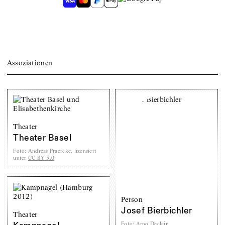
Assoziationen
Theater
Theater Basel
Foto
:
Andreas Praefcke, lizensiert
unter
CC BY 3.0
Person
Josef Bierbichler
Theater
Foto
:
Arno Declair