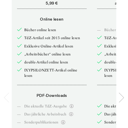
ab
5,99 €
5,9
Online lesen
Onli
Bücher online lesen
—
Bücher online 
TdZ-Artikel seit 2013 online lesen
TdZ-Artikel se
Exklusive Online-Artikel lesen
Exklusive Onli
„Arbeitsbücher“ online lesen
„Arbeitsbücher
double-Artikel online lesen
double-Artikel
IXYPSILONZETT-Artikel online
IXYPSILONZET
lesen
lesen
PDF-Downloads
PDF-
—
Die aktuelle TdZ-Ausgabe
Die aktuelle 
—
Das jährliche Arbeitsbuch
Das jährliche 
—
Sonderpublikationen
Sonderpublika