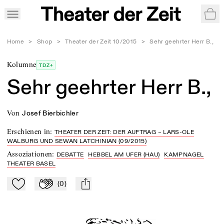
War
Home
>
Shop
>
Theater der Zeit 10/2015
>
Sehr geehrter Herr B.,
Kolumne
TDZ+
Sehr geehrter Herr B.,
von
Josef Bierbichler
Erschienen in
:
THEATER DER ZEIT: DER AUFTRAG – LARS-OLE
WALBURG UND SEWAN LATCHINIAN (09/2015)
Assoziationen
:
DEBATTE
HEBBEL AM UFER (HAU)
KAMPNAGEL
THEATER BASEL
(
0
)
Zu Mein-TdZ hinzufügen
Applaudieren
mail