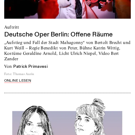
Auftritt
Deutsche Oper Berlin: Offene Räume
„Aufstieg und Fall der Stadt Mahagonny“ von Bertolt Brecht und
Kurt Weill – Regie Benedikt von Peter, Bühne Katrin Wittig,
Kostüme Geraldine Arnold, Licht Ulrich Niepel, Video Bert
Zander
von
Patrick Primavesi
Foto
:
Thomas Aurin
ONLINE LESEN