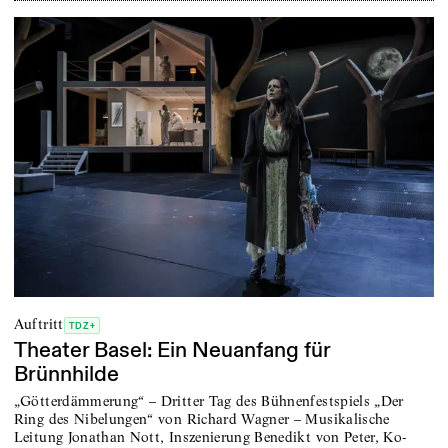
Auftritt
TDZ+
Theater Basel: Ein Neuanfang für
Brünnhilde
„Götterdämmerung“ – Dritter Tag des Bühnenfestspiels „Der
Ring des Nibelungen“ von Richard Wagner – Musikalische
Leitung Jonathan Nott, Inszenierung Benedikt von Peter, Ko-