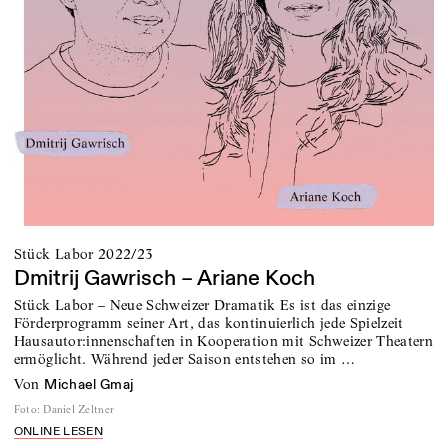
Stück Labor 2022/23
Dmitrij Gawrisch – Ariane Koch
Stück Labor – Neue Schweizer Dramatik Es ist das einzige
Förderprogramm seiner Art, das kontinuierlich jede Spielzeit
Hausautor:innenschaften in Kooperation mit Schweizer Theatern
ermöglicht. Während jeder Saison entstehen so im …
von
Michael Gmaj
Foto
:
Daniel Zeltner
ONLINE LESEN