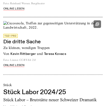
Foto
:
Reinhard Werner, Burgtheater
ONLINE LESEN
TDZ+ PRO
Die dritte Sache
Zu kleinen, wendigen Truppen
von
und
Kevin Rittberger
Teresa Kovacs
Foto
:
Lizenz: CC-BY-SA 2.0
ONLINE LESEN
Stück
Stück Labor 2024/25
Stück Labor – Brutstätte neuer Schweizer Dramatik