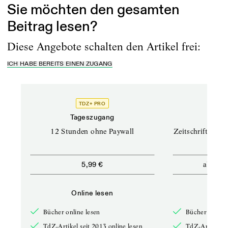
Sie möchten den gesamten
Beitrag lesen?
Diese Angebote schalten den Artikel frei:
ICH HABE BEREITS EINEN ZUGANG
TDZ+ PRO
TD
Tageszugang
Prof
12 Stunden ohne Paywall
Zeitschriften un
ab
5,99 €
12,5
Online lesen
Onli
Bücher online lesen
Bücher online 
TdZ-Artikel seit 2013 online lesen
TdZ-Artikel se