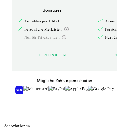
Sonstiges
So
Anmelden per E-Mail
Anmelden per 
Persönliche Merklisten
Persönliche Me
—
Nur für Privatkunden
Nur für Priva
JETZT BESTELLEN
30 TAGE 
Mögliche Zahlungsmethoden
Assoziationen