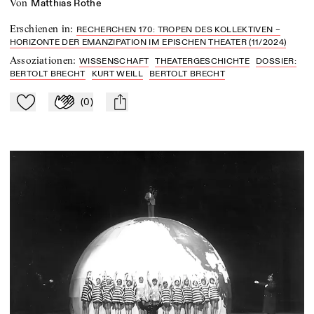
von
Matthias Rothe
Erschienen in
:
RECHERCHEN 170: TROPEN DES KOLLEKTIVEN –
HORIZONTE DER EMANZIPATION IM EPISCHEN THEATER (11/2024)
Assoziationen
:
WISSENSCHAFT
THEATERGESCHICHTE
DOSSIER:
BERTOLT BRECHT
KURT WEILL
BERTOLT BRECHT
(
0
)
Zu Mein-TdZ hinzufügen
Applaudieren
mail