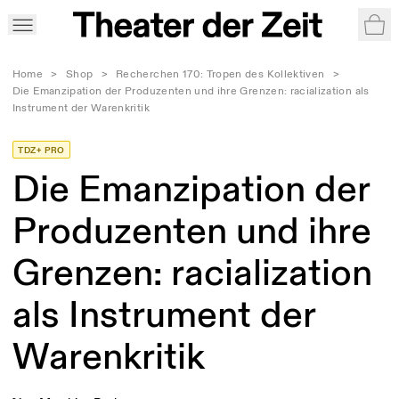
War
Home
>
Shop
>
Recherchen 170: Tropen des Kollektiven
>
Die Emanzipation der Produzenten und ihre Grenzen: racialization als
Instrument der Warenkritik
TDZ+ PRO
Die Emanzipation der
Produzenten und ihre
Grenzen: racialization
als Instrument der
Warenkritik