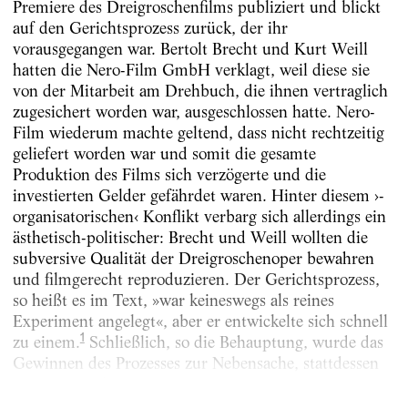
Premiere des Dreigroschenfilms publiziert und blickt
auf den Gerichtsprozess zurück, der ihr
vorausgegangen war. Bertolt Brecht und Kurt Weill
hatten die Nero-Film GmbH verklagt, weil diese sie
von der Mitarbeit am Drehbuch, die ihnen vertraglich
zugesichert worden war, ausgeschlossen hatte. Nero-
Film wiederum machte geltend, dass nicht rechtzeitig
geliefert worden war und somit die gesamte
Produktion des Films sich verzögerte und die
investierten Gelder gefährdet waren. Hinter diesem ›­
organisatorischen‹ Konflikt verbarg sich allerdings ein
ästhetisch-politischer: Brecht und Weill wollten die
subversive Qualität der Dreigroschenoper bewahren
und filmgerecht reproduzieren. Der Gerichts­­­prozess,
so heißt es im Text, »war keineswegs als reines
Experiment angelegt«, aber er entwickelte sich schnell
1
zu einem.
Schließlich, so die Behauptung, wurde das
Gewinnen des Prozesses zur Nebensache, stattdessen
ging es nun darum,...