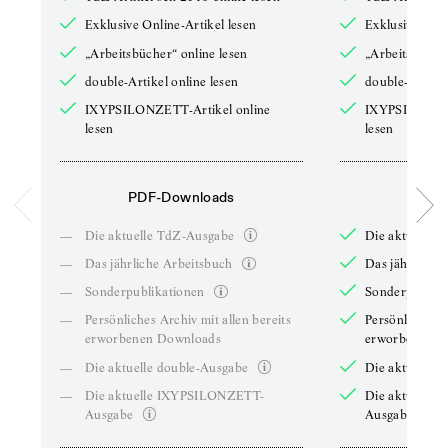
Exklusive Online-Artikel lesen
Exklusive Onli
„Arbeitsbücher“ online lesen
„Arbeitsbücher
double-Artikel online lesen
double-Artikel
IXYPSILONZETT-Artikel online
IXYPSILONZET
lesen
lesen
PDF-Downloads
PDF-
—
Die aktuelle TdZ-Ausgabe
Die aktuelle 
—
Das jährliche Arbeitsbuch
Das jährliche 
—
Sonderpublikationen
Sonderpublika
—
Persönliches Archiv mit allen bereits
Persönliches A
erworbenen Downloads
erworbenen D
—
Die aktuelle double-Ausgabe
Die aktuelle 
—
Die aktuelle IXYPSILONZETT-
Die aktuelle
Ausgabe
Ausgabe