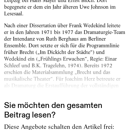
Leipzig bei Hans Mayer und Ernst Bloch. Dort
begegnete er dem ein Jahr älteren Uwe Johnson im
Lesesaal.
Nach einer Dissertation über Frank Wedekind leitete
er in den Jahren 1971 bis 1977 das Dramaturgie-Team
der Intendanz von Ruth Berghaus am Berliner
Ensemble. Dort setzte er sich für die Programmlinie
früher Brecht („Im Dickicht der Städte“) und
Wedekind ein („Frühlings Erwachen“, Regie: Einar
Schleef und B.K. Tragelehn, 1974). Bereits 1972
erschien die Materialsammlung „Brecht und das
musikalische Theater“. Für Joachim Herz betreute er
als Dramaturg die Erstaufführung der vollständigen
„Lulu“ von...
Sie möchten den gesamten
Beitrag lesen?
Diese Angebote schalten den Artikel frei: