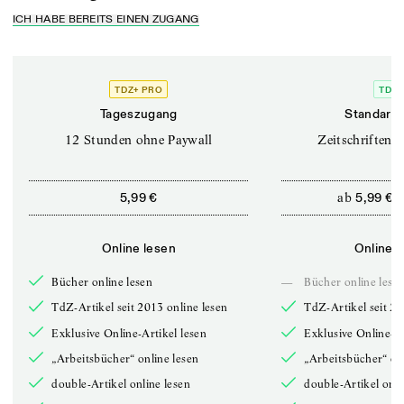
ICH HABE BEREITS EINEN ZUGANG
TDZ+ PRO
TDZ+
Tageszugang
Standard 
12 Stunden ohne Paywall
Zeitschriften o
ab
5,99 €
5,99 €
Online lesen
Online l
Bücher online lesen
—
Bücher online lese
TdZ-Artikel seit 2013 online lesen
TdZ-Artikel seit 20
Exklusive Online-Artikel lesen
Exklusive Online-Ar
„Arbeitsbücher“ online lesen
„Arbeitsbücher“ onl
double-Artikel online lesen
double-Artikel onli