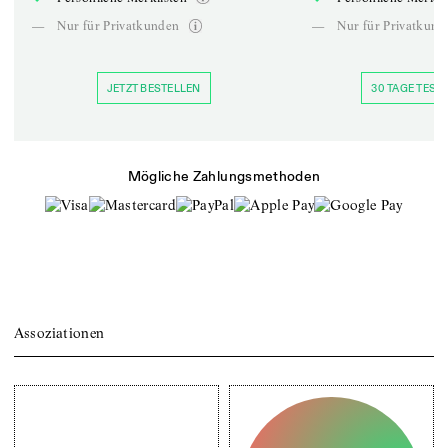
—
Nur für Privatkunden
—
Nur für Privatkund
JETZT BESTELLEN
30 TAGE TESTE
Mögliche Zahlungsmethoden
Assoziationen