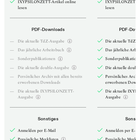
IXYPSILONZETT-Artikel online
IXYPSILONZETT-Ar
lesen
lesen
PDF-Downloads
PDF-Down
—
Die aktuelle TdZ-Ausgabe
Die aktuelle TdZ-
—
Das jährliche Arbeitsbuch
Das jährliche Arbe
—
Sonderpublikationen
Sonderpublikation
—
Die aktuelle double-Ausgabe
Die aktuelle doubl
—
Persönliches Archiv mit allen bereits
Persönliches Archiv
erworbenen Downloads
erworbenen Downl
—
Die aktuelle IXYPSILONZETT-
Die aktuelle IXY
Ausgabe
Ausgabe
Sonstiges
Sonsti
Anmelden per E-Mail
Anmelden per E-Ma
Persönliche Merklisten
Persönliche Merkli