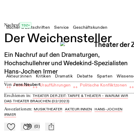
Nachruf
TDZ+
Bücher & Zeitschriften
Service
Geschäftskunden
Der Weichensteller
Ein Nachruf auf den Dramaturgen,
Hochschullehrer und Wedekind-Spezialisten
Hans-Jochen Irmer
Akteur:innen
Kritiken
Dramatik
Debatte
Sparten
Wissens
von
Jens Neubert
Festivals
Uraufführungen
Politische Konfliktzonen
++
++
++
+
Erschienen in
:
THEATER DER ZEIT: TARIFE & THEATER – WARUM WIR
DAS THEATER BRAUCHEN (02/2023)
Assoziationen
:
MUSIKTHEATER
AKTEUR:INNEN
HANS-JOCHEN
IRMER
(
0
)
Zu Mein-TdZ hinzufügen
Applaudieren
mail