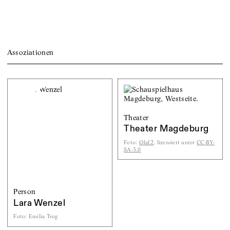
Assoziationen
Theater
Theater Magdeburg
Foto
:
Olaf2
, lizensiert unter
CC-BY-
SA-3.0
Person
Lara Wenzel
Foto
:
Emilia Trog