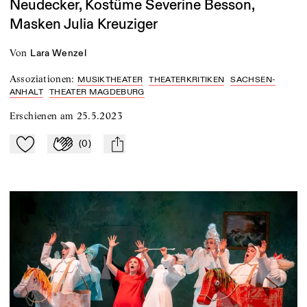
Neudecker, Kostüme Severine Besson,
Masken Julia Kreuziger
von
Lara Wenzel
Assoziationen
:
MUSIKTHEATER
THEATERKRITIKEN
SACHSEN-
ANHALT
THEATER MAGDEBURG
Erschienen am
25.5.2023
(
0
)
Zu Mein-TdZ hinzufügen
Applaudieren
mail