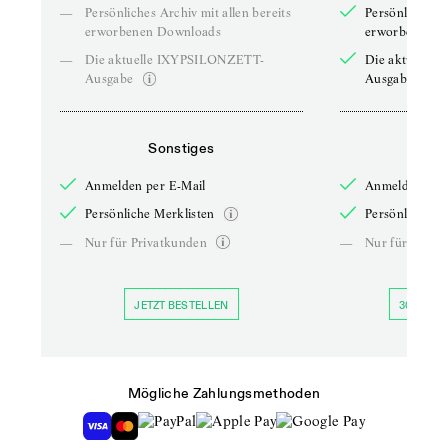
—
Persönliches Archiv mit allen bereits
Persönliches A
erworbenen Downloads
erworbenen D
—
Die aktuelle IXYPSILONZETT-
Die aktuelle
Ausgabe
Ausgabe
Sonstiges
So
Anmelden per E-Mail
Anmelden per 
Persönliche Merklisten
Persönliche Me
—
Nur für Privatkunden
—
Nur für Priva
JETZT BESTELLEN
30 TAGE 
Mögliche Zahlungsmethoden