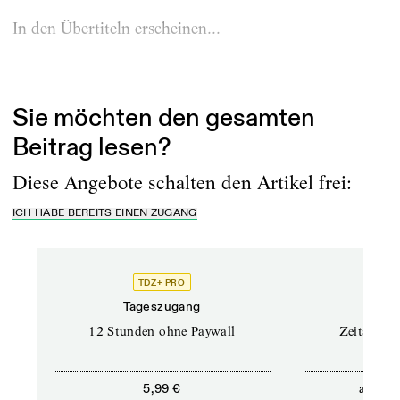
In den Übertiteln erscheinen...
Erschienen am
25.5.2023
Sie möchten den gesamten
Beitrag lesen?
Diese Angebote schalten den Artikel frei:
ICH HABE BEREITS EINEN ZUGANG
TDZ+ PRO
Tageszugang
Stand
12 Stunden ohne Paywall
Zeitschrif
ab
5,99 €
5,9