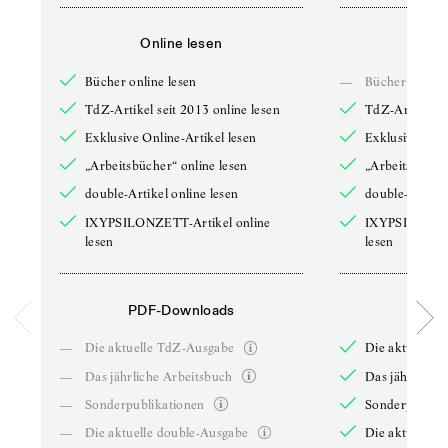
Online lesen
Onli
Bücher online lesen
—
Bücher online 
TdZ-Artikel seit 2013 online lesen
TdZ-Artikel se
Exklusive Online-Artikel lesen
Exklusive Onli
„Arbeitsbücher“ online lesen
„Arbeitsbücher
double-Artikel online lesen
double-Artikel
IXYPSILONZETT-Artikel online
IXYPSILONZET
lesen
lesen
PDF-Downloads
PDF-
—
Die aktuelle TdZ-Ausgabe
Die aktuelle 
—
Das jährliche Arbeitsbuch
Das jährliche 
—
Sonderpublikationen
Sonderpublika
—
Die aktuelle double-Ausgabe
Die aktuelle 