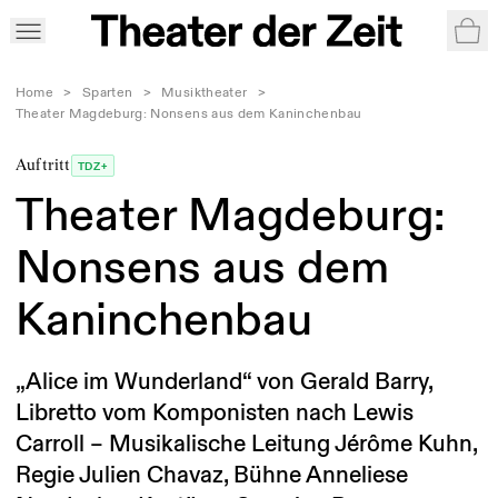
War
Home
>
Sparten
>
Musiktheater
>
Theater Magdeburg: Nonsens aus dem Kaninchenbau
Auftritt
TDZ+
Theater Magdeburg:
Nonsens aus dem
Kaninchenbau
„Alice im Wunderland“ von Gerald Barry,
Libretto vom Komponisten nach Lewis
Carroll – Musikalische Leitung Jérôme Kuhn,
Regie Julien Chavaz, Bühne Anneliese