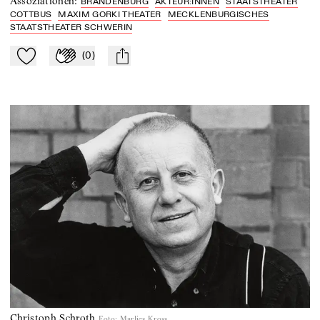
Assoziationen
:
BRANDENBURG
AKTEUR:INNEN
STAATSTHEATER
COTTBUS
MAXIM GORKI THEATER
MECKLENBURGISCHES
STAATSTHEATER SCHWERIN
(
0
)
Zu Mein-TdZ hinzufügen
Applaudieren
mail
Christoph Schroth
Foto
:
Marlies Kross