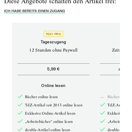
Diese Angebote schalten den Artikel frei:
ICH HABE BEREITS EINEN ZUGANG
TDZ+ PRO
Tageszugang
Stand
12 Stunden ohne Paywall
Zeitschrif
ab
5,99 €
5,9
Online lesen
Onli
Bücher online lesen
—
Bücher online 
TdZ-Artikel seit 2013 online lesen
TdZ-Artikel se
Exklusive Online-Artikel lesen
Exklusive Onli
„Arbeitsbücher“ online lesen
„Arbeitsbücher
double-Artikel online lesen
double-Artikel