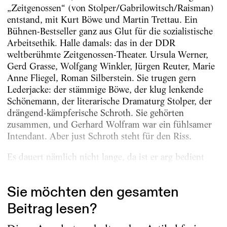
„Zeitgenossen“ (von Stol­per/Gabrilowitsch/Raisman)
entstand, mit Kurt Böwe und Martin Trettau. Ein
Bühnen-Best­seller ganz aus Glut für die sozialistische
Arbeitsethik. Halle damals: das in der DDR
weltberühmte Zeitgenossen-Theater. Ursula Werner,
Gerd Grasse, Wolfgang Winkler, Jürgen Reuter, Marie
Anne Fliegel, Roman Silberstein. Sie trugen gern
Lederjacke: der stämmige Böwe, der klug lenkende
Schönemann, der literarische Dramaturg Stolper, der
drängend-kämpferische Schroth. Sie gehörten
zusammen, und Gerhard Wolfram war ein fühlsamer
Intendant. Aber just Schroth steht für den Riss.
Es dauert nämlich nicht lange, da ist er arg bedient
von...
Sie möchten den gesamten
Beitrag lesen?