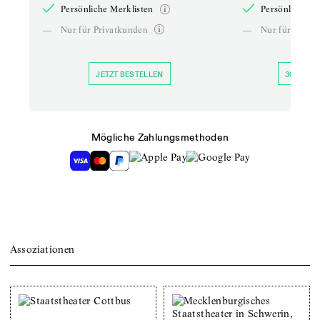
Persönliche Merklisten
Persönliche Me
—
Nur für Privatkunden
—
Nur für Priva
JETZT BESTELLEN
30 TAGE 
Mögliche Zahlungsmethoden
Assoziationen