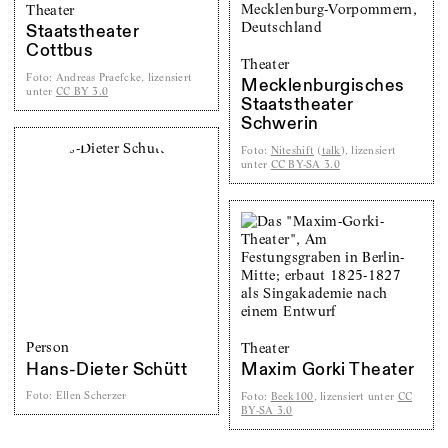
Theater
Staatstheater
Cottbus
Theater
Foto
:
Andreas Praefcke, lizensiert
Mecklenburgisches
unter
CC BY 3.0
Staatstheater
Schwerin
Foto
:
Niteshift
(
talk
), lizensiert
unter
CC BY-SA 3.0
Person
Theater
Hans-Dieter Schütt
Maxim Gorki Theater
Foto
:
Ellen Scherzer
Foto
:
Beek100
, lizensiert unter
CC
BY-SA 3.0