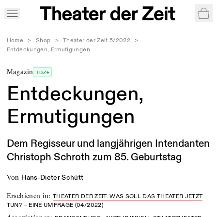
War
Home
>
Shop
>
Theater der Zeit 5/2022
>
Entdeckungen, Ermutigungen
Magazin
TDZ+
Entdeckungen,
Ermutigungen
Dem Regisseur und langjährigen Intendanten
Christoph Schroth zum 85. Geburtstag
von
Hans-Dieter Schütt
Erschienen in
:
THEATER DER ZEIT: WAS SOLL DAS THEATER JETZT
TUN? – EINE UMFRAGE (04/2022)