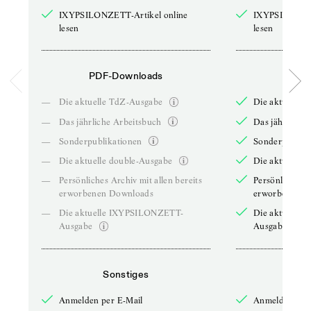
IXYPSILONZETT-Artikel online
IXYPSILONZET
lesen
lesen
PDF-Downloads
PDF-
—
Die aktuelle TdZ-Ausgabe
Die aktuelle 
—
Das jährliche Arbeitsbuch
Das jährliche 
—
Sonderpublikationen
Sonderpublika
—
Die aktuelle double-Ausgabe
Die aktuelle 
—
Persönliches Archiv mit allen bereits
Persönliches A
erworbenen Downloads
erworbenen D
—
Die aktuelle IXYPSILONZETT-
Die aktuelle
Ausgabe
Ausgabe
Sonstiges
So
Anmelden per E-Mail
Anmelden per 