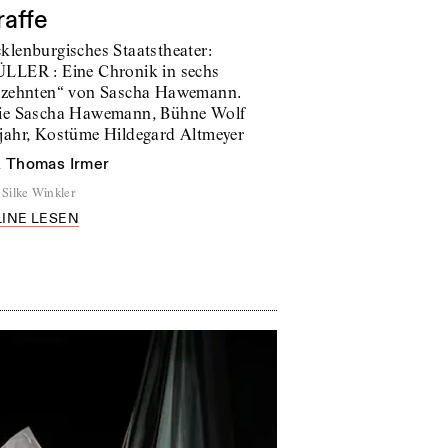
raffe
klenburgisches Staatstheater:
LLER : Eine Chronik in sechs
rzehnten“ von Sascha Hawemann.
ie Sascha Hawemann, Bühne Wolf
jahr, Kostüme Hildegard Altmeyer
n
Thomas Irmer
Silke Winkler
INE LESEN