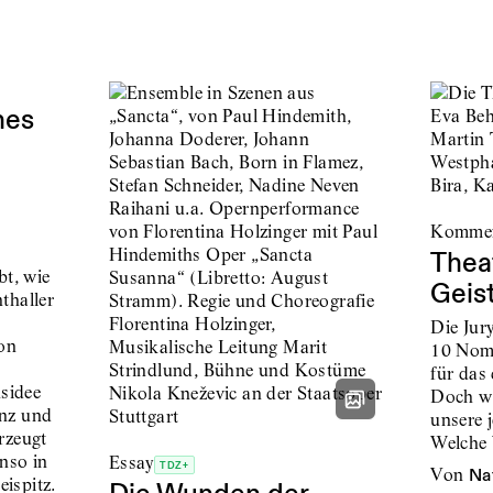
hes
Komme
Thea
bt, wie
Geis
thaller
Die Jury
on
10 Nomi
für das 
nsidee
Doch wa
nz und
unsere 
rzeugt
Welche 
enso in
Essay
TDZ+
von
Na
ispitz.