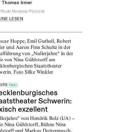
n
Thomas Irmer
Nicole Marianna Wytyczak
INE LESEN
ritt
TDZ+
cklenburgisches
aatstheater Schwerin:
xisch exzellent
llerjahre“ von Hendrik Bolz (UA) –
ie Nina Gühlstorff, Bühne Nina
lstorff und Markus Dottermusch,