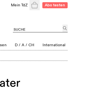
Warenkorb
Mein TdZ
Abo testen
ssen
D / A / CH
International
ater