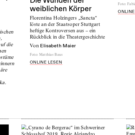
Die Wunden der
Foto
:
Fabi
weiblichen Körper
ONLINE
Florentina Holzingers „Sancta“
löste an der Staatsoper Stuttgart
heftige Kontroversen aus – ein
ischen
Rückblick in die Theatergeschichte
,
auf die
von
Elisabeth Maier
hen
Foto
:
Matthias Baus
ostüme
ONLINE LESEN
rinnern
näre
ka.