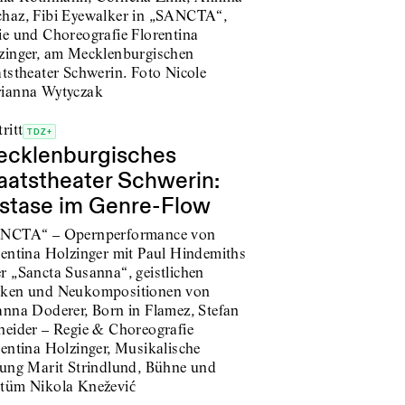
ritt
TDZ+
cklenburgisches
aatstheater Schwerin:
stase im Genre-Flow
NCTA“ – Opernperformance von
rentina Holzinger mit Paul Hindemiths
r „Sancta Susanna“, geistlichen
ken und Neukompositionen von
anna Doderer, Born in Flamez, Stefan
neider – Regie & Choreografie
rentina Holzinger, Musikalische
tung Marit Strindlund, Bühne und
tüm Nikola Knežević