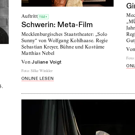
Gi
Mec
Auftritt
TDZ+
„MÜ
Schwerin: Meta-Film
Jah
Mecklenburgisches Staatstheater: „Solo
Reg
Sunny“ von Wolfgang Kohlhaase. Regie
Gut
Sebastian Kreyer, Bühne und Kostüme
vo
Matthias Nebel
Foto
:
von
Juliane Voigt
ONL
Foto
:
Silke Winkler
ONLINE LESEN
5.