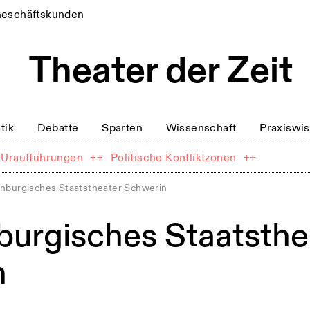
eschäftskunden
tik
Debatte
Sparten
Wissenschaft
Praxiswi
Uraufführungen
++
Politische Konfliktzonen
++
nburgisches Staatstheater Schwerin
urgisches Staatsthe
n