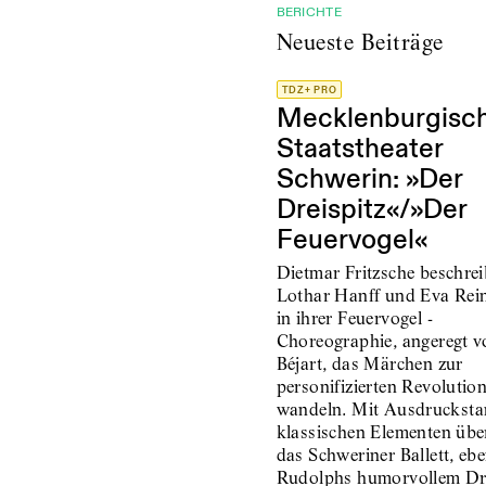
BERICHTE
Neueste Beiträge
TDZ+ PRO
Mecklenburgisc
Staatstheater
Schwerin: »Der
Dreispitz«/»Der
Feuervogel«
Dietmar Fritzsche beschrei
Lothar Hanff und Eva Rein
in ihrer Feuervogel -
Choreographie, angeregt v
Béjart, das Märchen zur
personifizierten Revolutio
wandeln. Mit Ausdrucksta
klassischen Elementen übe
das Schweriner Ballett, eb
Rudolphs humorvollem Dre