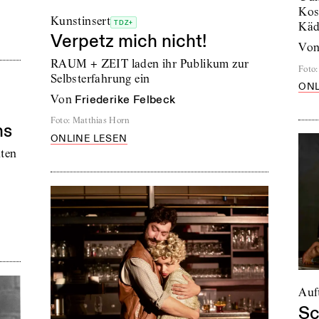
Kos
Kunstinsert
TDZ+
Käd
Verpetz mich nicht!
vo
RAUM + ZEIT laden ihr Publikum zur
Foto
:
Selbsterfahrung ein
ONL
von
Friederike Felbeck
Foto
:
Matthias Horn
ns
ONLINE LESEN
ten
Auft
Sc