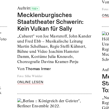
vo
Auftritt
Foto
:
TDZ+
Mecklenburgisches
ONL
Staatstheater Schwerin:
Kein Vulkan für Sally
„Cabaret“ von Joe Masteroff, John Kander
und Fred Ebb – Musikalische Leitung
Martin Schelhaas, Regie Steffi Kühnert,
Bühne und Video Joachim Hamster
Damm, Kostüme Julia Kneusels,
Choreografie Davina Kramer-Perju
von
Thomas Irmer
Auft
Me
Foto
:
Silke Winkler
St
ONLINE LESEN
,
To
k
„Nu
Reg
Güh