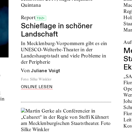
Report
TDZ+
Schieflage in schöner
Landschaft
Auft
In Mecklenburg-Vorpommern gibt es ein
Me
UNESCO-Welterbe-Theater in der
Landeshauptstadt und viele Probleme in
St
der Peripherie
Ek
von
Juliane Voigt
e
„SA
Foto
:
Silke Winkler
Flo
ONLINE LESEN
Ope
t
Wer
 in
Joh
Sch
Flo
Lei
Kos