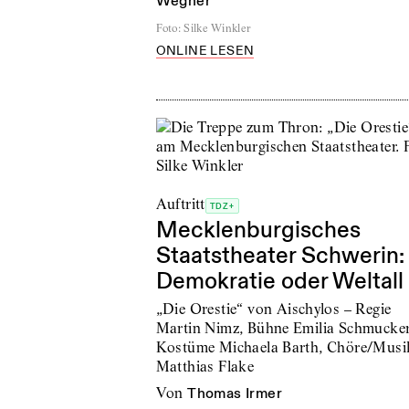
Wegner
Foto
:
Silke Winkler
ONLINE LESEN
Auftritt
TDZ+
Mecklenburgisches
Staatstheater Schwerin:
Demokratie oder Weltall
„Die Orestie“ von Aischylos – Regie
Martin Nimz, Bühne Emilia Schmucker
Kostüme Michaela Barth, Chöre/Musi
Matthias Flake
von
Thomas Irmer