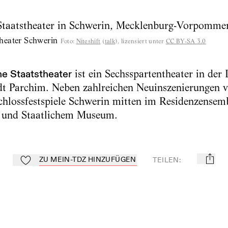
heater Schwerin
Foto
:
Niteshift
(
talk
), lizensiert unter
CC BY-SA 3.0
e Staatstheater
ist ein Sechsspartentheater in der
t Parchim. Neben zahlreichen Neuinszenierungen ve
Schlossfestspiele Schwerin mitten im Residenzensem
er und Staatlichem Museum.
ZU MEIN-TDZ HINZUFÜGEN
TEILEN
:
mail
Zu Mein-TdZ hinzufügen