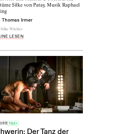
tüme Silke von Patay, Musik Raphael
ing
n
Thomas Irmer
Silke Winkler
INE LESEN
ritt
TDZ+
hwerin: Der Tanz der