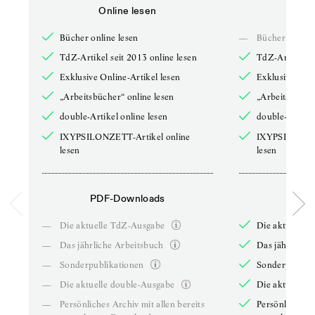
Online lesen
Onli
Bücher online lesen
—
Bücher online 
TdZ-Artikel seit 2013 online lesen
TdZ-Artikel se
Exklusive Online-Artikel lesen
Exklusive Onli
„Arbeitsbücher“ online lesen
„Arbeitsbücher
double-Artikel online lesen
double-Artikel
IXYPSILONZETT-Artikel online
IXYPSILONZET
lesen
lesen
PDF-Downloads
PDF-
—
Die aktuelle TdZ-Ausgabe
Die aktuelle 
—
Das jährliche Arbeitsbuch
Das jährliche 
—
Sonderpublikationen
Sonderpublika
—
Die aktuelle double-Ausgabe
Die aktuelle 
—
Persönliches Archiv mit allen bereits
Persönliches A