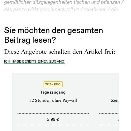
gemütlichen sitzgelegenheiten tischen und pflanzen /
das ganze wirkt geschmackvoll und relativ neu / die
hübsche rosa ist chic gekleidet und kommt...
Sie möchten den gesamten
Beitrag lesen?
Diese Angebote schalten den Artikel frei:
ICH HABE BEREITS EINEN ZUGANG
TDZ+ PRO
Tageszugang
Stand
12 Stunden ohne Paywall
Zeitschrif
ab
5,99 €
5,9