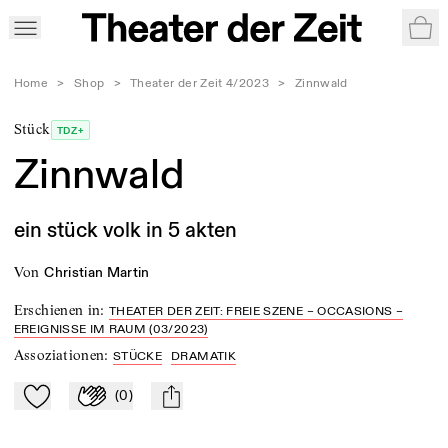
War
Home
>
Shop
>
Theater der Zeit 4/2023
>
Zinnwald
Stück
TDZ+
Zinnwald
ein stück volk in 5 akten
von
Christian Martin
Erschienen in
:
THEATER DER ZEIT: FREIE SZENE – OCCASIONS –
EREIGNISSE IM RAUM (03/2023)
Assoziationen
:
STÜCKE
DRAMATIK
(
0
)
Zu Mein-TdZ hinzufügen
Applaudieren
mail