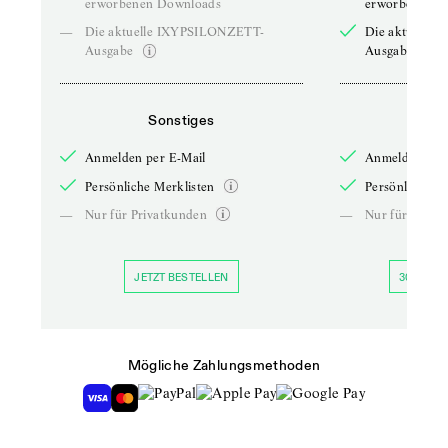
erworbenen Downloads
erworbenen D
—
Die aktuelle IXYPSILONZETT-
Die aktuelle
Ausgabe
Ausgabe
Sonstiges
So
Anmelden per E-Mail
Anmelden per 
Persönliche Merklisten
Persönliche Me
—
Nur für Privatkunden
—
Nur für Priva
JETZT BESTELLEN
30 TAGE 
Mögliche Zahlungsmethoden