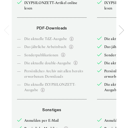
IXYPSILONZETT-Artikel online
IXYPSILONZET
lesen
lesen
PDF-Downloads
PDF-
—
Die aktuelle TdZ-Ausgabe
Die aktuelle 
—
Das jährliche Arbeitsbuch
Das jährliche 
—
Sonderpublikationen
Sonderpublika
—
Die aktuelle double-Ausgabe
Die aktuelle 
—
Persönliches Archiv mit allen bereits
Persönliches A
erworbenen Downloads
erworbenen D
—
Die aktuelle IXYPSILONZETT-
Die aktuelle
Ausgabe
Ausgabe
Sonstiges
So
Anmelden per E-Mail
Anmelden per 