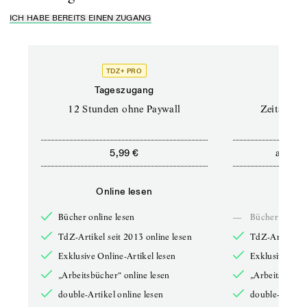
ICH HABE BEREITS EINEN ZUGANG
TDZ+ PRO
Tageszugang
Stand
12 Stunden ohne Paywall
Zeitschrif
ab
5,99 €
5,9
Online lesen
Onli
Bücher online lesen
—
Bücher online 
TdZ-Artikel seit 2013 online lesen
TdZ-Artikel se
Exklusive Online-Artikel lesen
Exklusive Onli
„Arbeitsbücher“ online lesen
„Arbeitsbücher
double-Artikel online lesen
double-Artikel