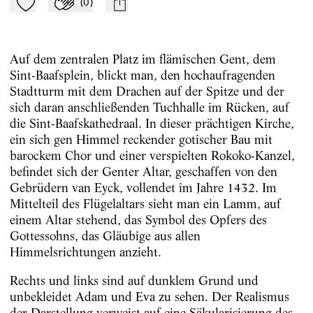
(
0
)
Zu Mein-TdZ hinzufügen
Applaudieren
mail
Auf dem zentralen Platz im flämischen Gent, dem
Sint-Baafsplein, blickt man, den hochaufragenden
Stadtturm mit dem Drachen auf der Spitze und der
sich daran anschließenden Tuchhalle im Rücken, auf
die Sint-Baafskathedraal. In dieser prächtigen Kirche,
ein sich gen Himmel reckender gotischer Bau mit
barockem Chor und einer verspielten Rokoko-Kanzel,
befindet sich der Genter Altar, geschaffen von den
Gebrüdern van Eyck, vollendet im Jahre 1432. Im
Mittelteil des Flügelaltars sieht man ein Lamm, auf
einem Altar stehend, das Symbol des Opfers des
Gottessohns, das Gläubige aus allen
Himmelsrichtungen anzieht.
Rechts und links sind auf dunklem Grund und
unbekleidet Adam und Eva zu sehen. Der Realismus
der Darstellung verweist auf eine Säkularisierung des