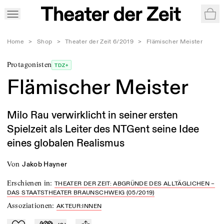
War
Home
>
Shop
>
Theater der Zeit 6/2019
>
Flämischer Meister
Protagonisten
TDZ+
Flämischer Meister
Milo Rau verwirklicht in seiner ersten
Spielzeit als Leiter des NTGent seine Idee
eines globalen Realismus
von
Jakob Hayner
Erschienen in
:
THEATER DER ZEIT: ABGRÜNDE DES ALLTÄGLICHEN –
DAS STAATSTHEATER BRAUNSCHWEIG (05/2019)
Assoziationen
:
AKTEUR:INNEN