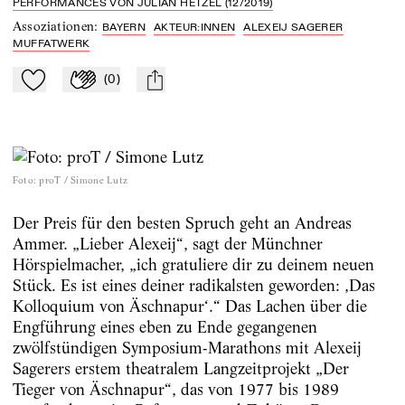
PERFORMANCES VON JULIAN HETZEL (12/2019)
Assoziationen
:
BAYERN
AKTEUR:INNEN
ALEXEIJ SAGERER
MUFFATWERK
(
0
)
Zu Mein-TdZ hinzufügen
Applaudieren
mail
Foto
:
proT / Simone Lutz
Der Preis für den besten Spruch geht an Andreas
Ammer. „Lieber Alexeij“, sagt der Münchner
Hörspielmacher, „ich gratuliere dir zu deinem neuen
Stück. Es ist eines deiner radikalsten geworden: ,Das
Kolloquium von Äschnapur‘.“ Das Lachen über die
Engführung eines eben zu Ende gegangenen
zwölfstündigen Symposium-Marathons mit Alexeij
Sagerers erstem theatralem Langzeitprojekt „Der
Tieger von Äschnapur“, das von 1977 bis 1989