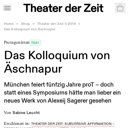
War
Home
>
Shop
>
Theater der Zeit 1/2019
>
Das Kolloquium von Äschnapur
Protagonisten
TDZ+
Das Kolloquium von
Äschnapur
München feiert fünfzig Jahre proT – doch
statt eines Symposiums hätte man lieber ein
neues Werk von Alexeij Sagerer gesehen
von
Sabine Leucht
Erschienen in
:
THEATER DER ZEIT: SUBVERSIVE AFFIRMATION –