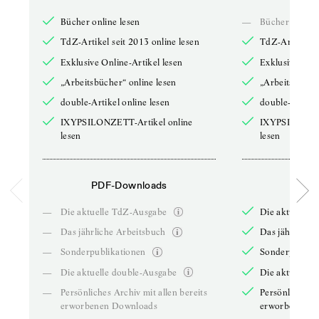
Bücher online lesen
—
Bücher online 
TdZ-Artikel seit 2013 online lesen
TdZ-Artikel se
Exklusive Online-Artikel lesen
Exklusive Onli
„Arbeitsbücher“ online lesen
„Arbeitsbücher
double-Artikel online lesen
double-Artikel
IXYPSILONZETT-Artikel online
IXYPSILONZET
lesen
lesen
PDF-Downloads
PDF-
—
Die aktuelle TdZ-Ausgabe
Die aktuelle 
—
Das jährliche Arbeitsbuch
Das jährliche 
—
Sonderpublikationen
Sonderpublika
—
Die aktuelle double-Ausgabe
Die aktuelle 
—
Persönliches Archiv mit allen bereits
Persönliches A
erworbenen Downloads
erworbenen D