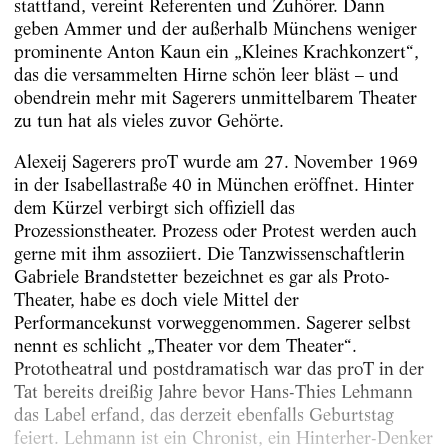
stattfand, vereint Referenten und Zuhörer. Dann
geben ­Ammer und der außerhalb Münchens weniger
prominente Anton Kaun ein „Kleines Krachkonzert“,
das die versammelten Hirne schön leer bläst – und
obendrein mehr mit Sagerers unmittel­barem Theater
zu tun hat als vieles zuvor Gehörte.
Alexeij Sagerers proT wurde am 27. November 1969
in der Isabellastraße 40 in München eröffnet. Hinter
dem Kürzel verbirgt sich offiziell das
Prozessionstheater. Prozess oder Protest werden auch
gerne mit ihm assoziiert. Die Tanzwissenschaftlerin
Gabriele Brandstetter bezeichnet es gar als Proto-
Theater, habe es doch viele Mittel der
Performancekunst vorweggenommen. Sagerer selbst
nennt es schlicht „Theater vor dem Theater“.
Prototheatral und postdramatisch war das proT in der
Tat bereits dreißig Jahre bevor Hans-Thies Lehmann
das Label erfand, das derzeit ebenfalls Geburtstag
feiert. Lehmann ist ein Chronist, ein Hinterher-Denker