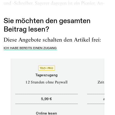
und -Schreiber. Sagerer dagegen ist ein Pionier, An­
packer und Voraus-Macher, der Theater...
Sie möchten den gesamten
Beitrag lesen?
Diese Angebote schalten den Artikel frei:
ICH HABE BEREITS EINEN ZUGANG
TDZ+ PRO
Tageszugang
Stand
12 Stunden ohne Paywall
Zeitschrif
ab
5,99 €
5,9
Online lesen
Onli