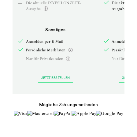
—
Die aktuelle IXYPSILONZETT-
Die aktuelle
Ausgabe
Ausgabe
Sonstiges
So
Anmelden per E-Mail
Anmelden per 
Persönliche Merklisten
Persönliche Me
—
Nur für Privatkunden
—
Nur für Priva
JETZT BESTELLEN
30 TAGE 
Mögliche Zahlungsmethoden