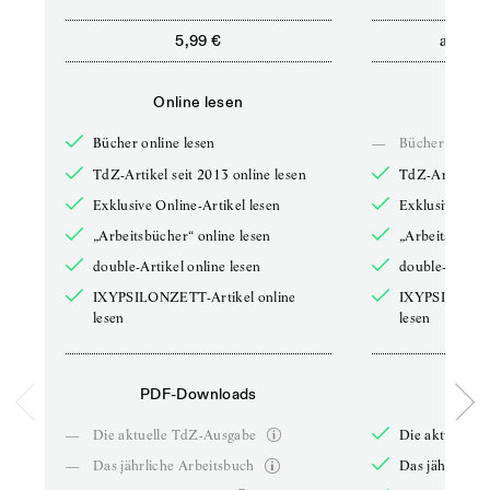
ab
5,99 €
5,9
Online lesen
Onli
Bücher online lesen
—
Bücher online 
TdZ-Artikel seit 2013 online lesen
TdZ-Artikel se
Exklusive Online-Artikel lesen
Exklusive Onli
„Arbeitsbücher“ online lesen
„Arbeitsbücher
double-Artikel online lesen
double-Artikel
IXYPSILONZETT-Artikel online
IXYPSILONZET
lesen
lesen
PDF-Downloads
PDF-
—
Die aktuelle TdZ-Ausgabe
Die aktuelle 
—
Das jährliche Arbeitsbuch
Das jährliche 