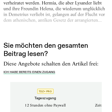
verheiratet werden. Hermia, die aber Lysander liebt
und ihre Freundin Helena, die wiederum unglücklich
in Demetrius verliebt ist, gelangen auf der Flucht vor
dem athenischen, antiken Gesetz der arrangierten...
Erschienen am
4.3.2025
Sie möchten den gesamten
Beitrag lesen?
Diese Angebote schalten den Artikel frei:
ICH HABE BEREITS EINEN ZUGANG
TDZ+ PRO
Tageszugang
Stand
12 Stunden ohne Paywall
Zeitschrif