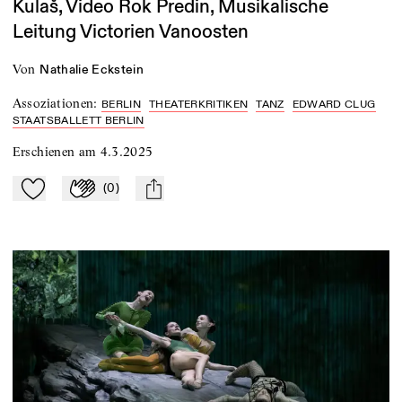
Kulaš, Video Rok Predin, Musikalische
Leitung Victorien Vanoosten
von
Nathalie Eckstein
Assoziationen
:
BERLIN
THEATERKRITIKEN
TANZ
EDWARD CLUG
STAATSBALLETT BERLIN
Erschienen am
4.3.2025
(
0
)
Zu Mein-TdZ hinzufügen
Applaudieren
mail