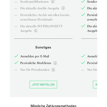
—
Sonderpublikationen
Sonderpublika
—
Die aktuelle double-Ausgabe
Die aktuelle 
—
Persönliches Archiv mit allen bereits
Persönliches A
erworbenen Downloads
erworbenen D
—
Die aktuelle IXYPSILONZETT-
Die aktuelle
Ausgabe
Ausgabe
Sonstiges
So
Anmelden per E-Mail
Anmelden per 
Persönliche Merklisten
Persönliche Me
—
Nur für Privatkunden
—
Nur für Priva
JETZT BESTELLEN
30 TAGE 
Mögliche Zahlungsmethoden