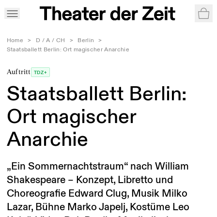
War
Home
>
D / A / CH
>
Berlin
>
Staatsballett Berlin: Ort magischer Anarchie
Auftritt
TDZ+
Staatsballett Berlin:
Ort magischer
Anarchie
„Ein Sommernachtstraum“ nach William
Shakespeare – Konzept, Libretto und
Choreografie Edward Clug, Musik Milko
Lazar, Bühne Marko Japelj, Kostüme Leo