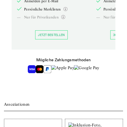
Anmelden per E-Mail
Anmelden per 
Persönliche Merklisten
Persönliche Me
—
Nur für Privatkunden
—
Nur für Priva
JETZT BESTELLEN
30 TAGE 
Mögliche Zahlungsmethoden
Assoziationen