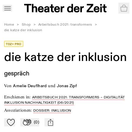
War
Home
>
Shop
>
Arbeitsbuch 2021: transformers
>
die katze der inklusion
TDZ+ PRO
die katze der inklusion
gespräch
von
und
Amelie Deuflhard
Jonas Zipf
Erschienen in
:
ARBEITSBUCH 2021: TRANSFORMERS – DIGITALITÄT
INKLUSION NACHHALTIGKEIT (06/2021)
Assoziationen
:
DOSSIER: INKLUSION
(
0
)
Zu Mein-TdZ hinzufügen
Applaudieren
mail