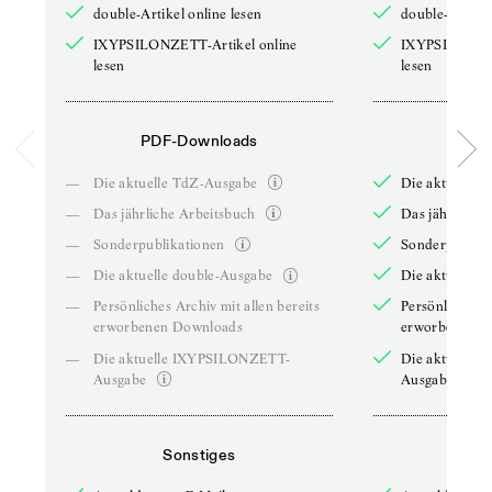
double-Artikel online lesen
double-Artikel
IXYPSILONZETT-Artikel online
IXYPSILONZET
lesen
lesen
PDF-Downloads
PDF-
—
Die aktuelle TdZ-Ausgabe
Die aktuelle 
—
Das jährliche Arbeitsbuch
Das jährliche 
—
Sonderpublikationen
Sonderpublika
—
Die aktuelle double-Ausgabe
Die aktuelle 
—
Persönliches Archiv mit allen bereits
Persönliches A
erworbenen Downloads
erworbenen D
—
Die aktuelle IXYPSILONZETT-
Die aktuelle
Ausgabe
Ausgabe
Sonstiges
So