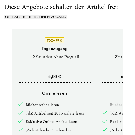
Diese Angebote schalten den Artikel frei:
ICH HABE BEREITS EINEN ZUGANG
TDZ+ PRO
Tageszugang
Stand
12 Stunden ohne Paywall
Zeitschrif
ab
5,99 €
5,9
Online lesen
Onli
Bücher online lesen
—
Bücher online 
TdZ-Artikel seit 2013 online lesen
TdZ-Artikel se
Exklusive Online-Artikel lesen
Exklusive Onli
„Arbeitsbücher“ online lesen
„Arbeitsbücher