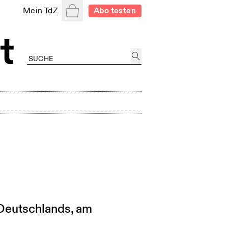
Warenkorb
Mein TdZ
Abo testen
Deutschlands, am