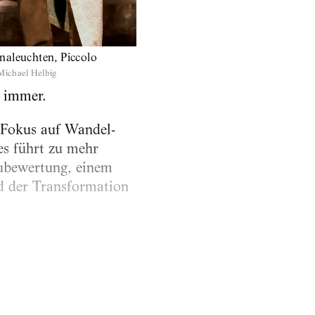
naleuchten, Piccolo
Michael Helbig
h immer.
n Fokus auf Wandel-
es führt zu mehr
eubewertung, einem
d der Transformation
erenzierter