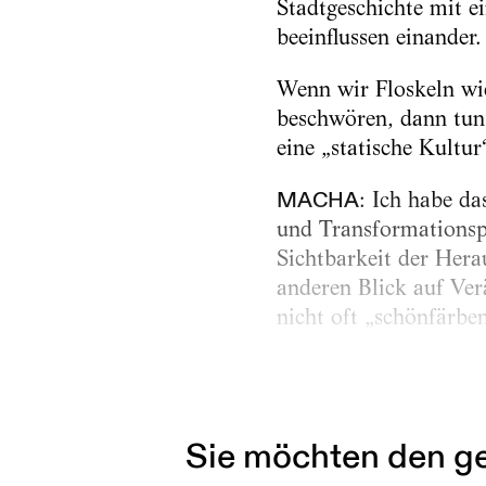
Stadtgeschichte mit e
beeinflussen einander.
Wenn wir Floskeln wi
beschwören, dann tun 
eine „statische Kultur
MACHA
: Ich habe da
und Transformationspr
Sichtbarkeit der Hera
anderen Blick auf Ver
nicht oft „schönfärbe
STÜCKRAD
: Ja, die 
nachdenken müsste....
Sie möchten den ge