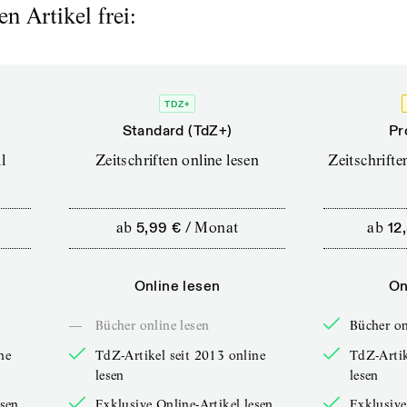
n Artikel frei:
TDZ+
Standard (TdZ+)
Pr
l
Zeitschriften online lesen
Zeitschrift
ab
5,99 €
/
Monat
ab
12
Online lesen
On
—
Bücher online lesen
Bücher on
ne
TdZ-Artikel seit 2013 online
TdZ-Artik
lesen
lesen
esen
Exklusive Online-Artikel lesen
Exklusive