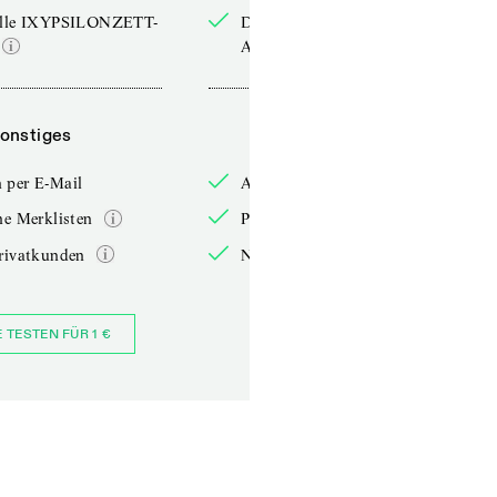
elle IXYPSILONZETT-
Die aktuelle IXYPSILONZETT-
Ausgabe
onstiges
Sonstiges
 per E-Mail
Anmelden per E-Mail
he Merklisten
Persönliche Merklisten
rivatkunden
Nur für Privatkunden
E TESTEN FÜR 1 €
JETZT BESTELLEN