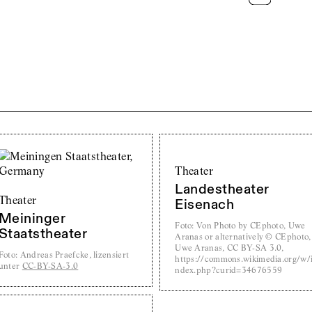
Theater
Landestheater
Theater
Eisenach
Meininger
Foto
:
Von Photo by CEphoto, Uwe
Staatstheater
Aranas or alternatively © CEphoto,
Uwe Aranas, CC BY-SA 3.0,
Foto
:
Andreas Praefcke, lizensiert
https://commons.wikimedia.org/w/
unter
CC-BY-SA-3.0
ndex.php?curid=34676559