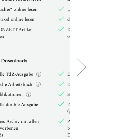
ücher“ online lesen
„Arbeitsbücher“ online lesen
tikel online lesen
double-Artikel online lesen
ONZETT-Artikel
IXYPSILONZETT-Artikel
sen
online lesen
-Downloads
PDF-Downloads
elle TdZ-Ausgabe
Die aktuelle TdZ-Ausgabe
iche Arbeitsbuch
Das jährliche Arbeitsbuch
blikationen
Sonderpublikationen
lle double-Ausgabe
Die aktuelle double-Ausgabe
hes Archiv mit allen
Persönliches Archiv mit allen
rworbenen
bereits erworbenen
ds
Downloads