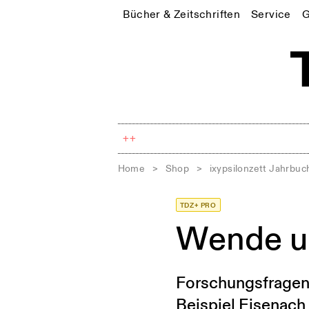
Bücher & Zeitschriften
Service
G
++
Home
>
Shop
>
ixypsilonzett Jahrbuc
TDZ+ PRO
Wende u
Forschungsfragen
Beispiel Eisenach