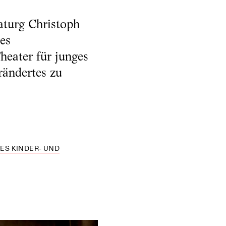
aturg Christoph
es
heater für junges
rändertes zu
DES KINDER- UND