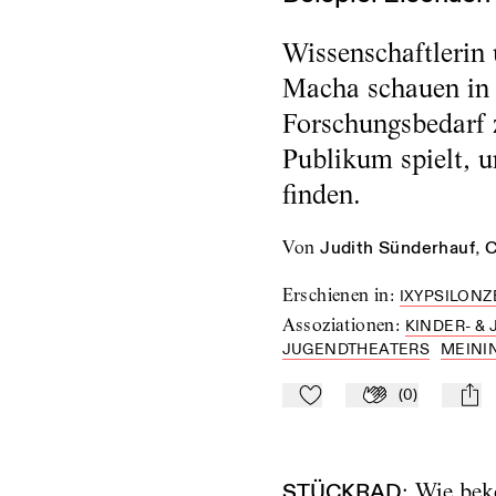
Wissenschaftlerin
Macha schauen in 
Forschungsbedarf 
Publikum spielt, u
finden.
von
Judith Sünderhauf
,
C
Erschienen in
:
IXYPSILONZ
Assoziationen
:
KINDER- &
JUGENDTHEATERS
MEINI
(
0
)
Zu Mein-TdZ hinzufügen
Applaudieren
mail
STÜCKRAD
: Wie be