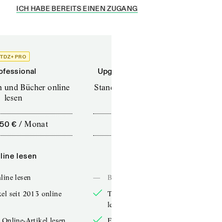
ICH HABE BEREITS EINEN ZUGANG
TDZ+ PRO
TDZ+
ofessional
Upgrade für Printabonnenten
en und Bücher online
Standard (TdZ+) – Zeitschriften
lesen
online lesen
,50 €
/
Monat
10,00 €
/
12 Monate
line lesen
Online lesen
line lesen
—
Bücher online lesen
el seit 2013 online
TdZ-Artikel seit 2013 online
lesen
 Online-Artikel lesen
Exklusive Online-Artikel lesen