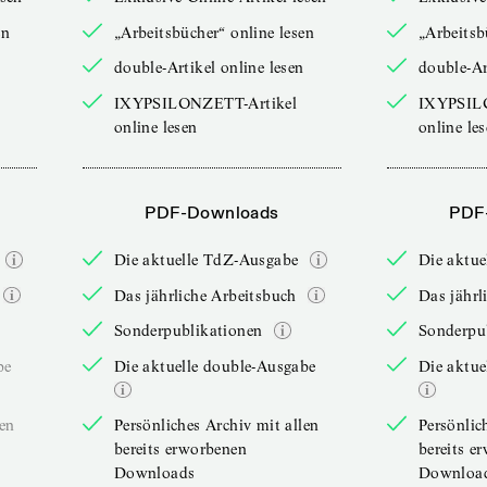
en
„Arbeitsbücher“ online lesen
„Arbeitsb
double-Artikel online lesen
double-Ar
IXYPSILONZETT-Artikel
IXYPSIL
online lesen
online le
PDF-Downloads
PDF
Die aktuelle TdZ-Ausgabe
Die aktu
Das jährliche Arbeitsbuch
Das jährl
Sonderpublikationen
Sonderpu
be
Die aktuelle double-Ausgabe
Die aktue
len
Persönliches Archiv mit allen
Persönlic
bereits erworbenen
bereits e
Downloads
Downloa