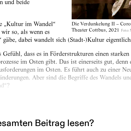
in und beide
e „Kultur im Wandel“
Die Verdunkelung II – Coro
Theater Cottbus, 2021
Foto
:
wir so, als wenn es
“ gäbe, dabei wandelt sich (Stadt-)Kultur eigentlic
s Gefühl, dass es in Förderstrukturen einen starke
ozesse im Osten gibt. Das ist einerseits gut, denn 
usforderungen im Osten. Es führt auch zu einer N
änderungen. Aber sind die Begriffe des Wandels un
nd“?
Begriffe kaschieren viel, worüber man eigentlich diff
samten Beitrag lesen?